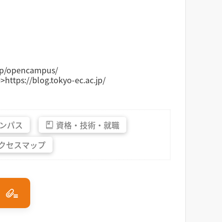
/opencampus/
blog.tokyo-ec.ac.jp/
ンパス
資格・
技術・
就職
クセス
マップ