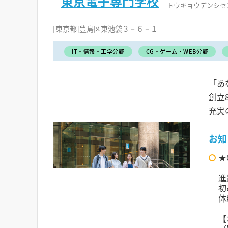
東京電子専門学校
トウキョウデンシセ
[東京都]豊島区東池袋３－６－１
IT・情報・工学分野
CG・ゲーム・WEB分野
「あ
創立
充実
お知
★
進
初
体
【