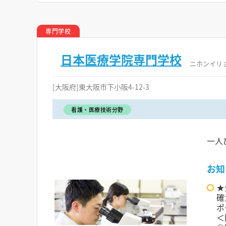
専門学校
日本医療学院専門学校
ニホンイリ
[大阪府]東大阪市下小阪4-12-3
看護・医療技術分野
一人
お知
★
確
ポ
＜