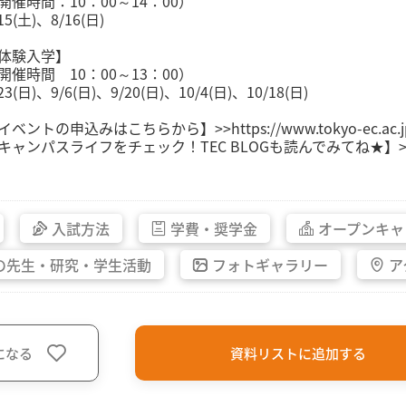
開催時間：10：00～14：00）
15(土)、8/16(日)
体験入学】
開催時間 10：00～13：00）
23(日)、9/6(日)、9/20(日)、10/4(日)、10/18(日)
イベントの申込みはこちらから】>>https://www.tokyo-ec.ac.jp
キャンパスライフをチェック！TEC BLOGも読んでみてね★】>>https://
入試方法
学費・
奨学金
オープン
キャ
の先生・
研究・
学生活動
フォト
ギャラリー
ア
になる
資料リストに追加する