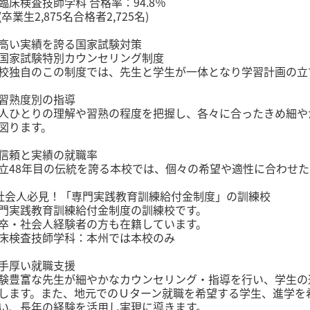
臨床検査技師学科 合格率：94.8％
卒業生2,875名合格者2,725名)
高い実績を誇る国家試験対策
国家試験特別カウンセリング制度
校独自のこの制度では、先生と学生が一体となり学習計画の立
習熟度別の指導
人ひとりの理解や習熟の程度を把握し、各々に合ったきめ細や
図ります。
信頼と実績の就職率
立48年目の伝統を誇る本校では、個々の希望や適性に合わせ
社会人必見！「専門実践教育訓練給付金制度」の訓練校
門実践教育訓練給付金制度の訓練校です。
卒・社会人経験者の方も在籍しています。
床検査技師学科：本州では本校のみ
手厚い就職支援
験豊富な先生が細やかなカウンセリング・指導を行い、学生の
します。また、地元でのＵターン就職を希望する学生、進学を
い、長年の経験を活用し実現に導きます。