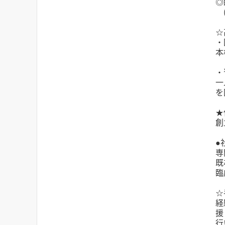
◎
(
☆
・
本
・
一
を
★
創
●
専
既
臨
☆
経
援
行