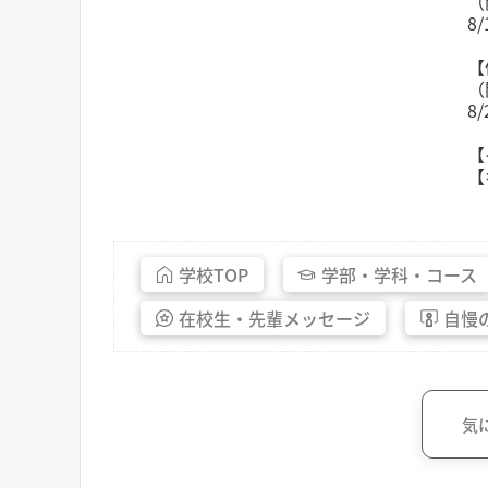
（
8/
【
（
8/
【
【
学校
TOP
学部・
学科・
コース
在校生・
先輩
メッセージ
自慢
気