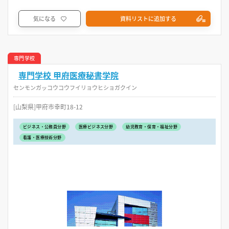
気になる
資料リストに追加する
専門学校
専門学校 甲府医療秘書学院
センモンガッコウコウフイリョウヒショガクイン
[山梨県]甲府市幸町18-12
ビジネス・公務員分野
医療ビジネス分野
幼児教育・保育・福祉分野
看護・医療技術分野