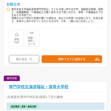
お知らせ
東京未来大学福祉保育専門学校は、子どもの笑い声や泣き声、高齢者の笑顔、保育
士・幼稚園教諭・介護福祉士の働く姿をそばで感じながら、保育・介護福祉のプロ
をめざす学校です。
現場のそばで深めた知識や磨いた感性は、あなたの未来への自信となり、社会を変
え、未来のしあわせをつくる力となるはず。さあ、一緒にはじめましょう。
学部・
学校
学科・
TOP
コース
気になる
資料リストに追加する
専門学校
専門学校北海道福祉・保育大学校
[北海道]札幌市中央区南3条西1丁目15番地
幼児教育・保育・福祉分野