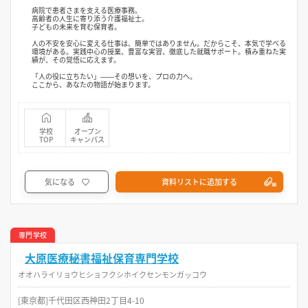
病院で患者さまを支える医療事務。
高齢者の人生に寄り添う介護福祉士。
子どもの未来を育む保育者。
人の不安を安心に変える仕事は、簡単ではありません。だからこそ、本気で学べる
環境がある。実践中心の授業、豊富な実習、徹底した就職サポート。積み重ねた実
績が、その覚悟に応えます。
「人の役に立ちたい」――その想いを、プロの力へ。
ここから、あなたの物語が始まります。
学校
オープン
TOP
キャンパス
気になる
資料リストに追加する
専門学校
大原医療秘書福祉保育専門学校
オオハライリョウヒショフクシホイクセンモンガッコウ
[東京都]千代田区西神田2丁目4-10