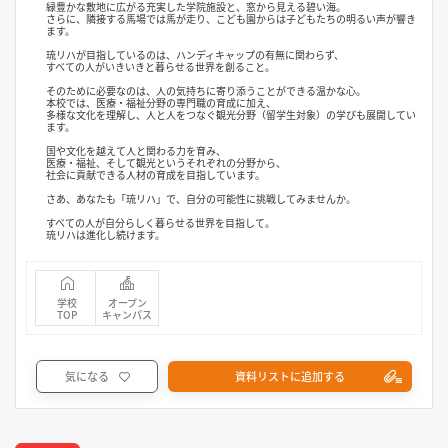
緑豊かな敷地に広がる充実した学院施設と、窓から見える碧い海。
さらに、隣接する馬場では馬が走り、こども園からは子どもたちの明るい声が響き
ます。
琉リハが目指しているのは、ハンディキャップの有無に関わらず、
すべての人がいきいきと暮らせる世界を創ること。
そのために必要なのは、人の気持ちに寄り添うことができる温かな心。
本校では、医療・福祉分野の専門職の育成に加え、
多様な文化を理解し、人と人をつなぐ観光分野（留学生対象）の学びも展開してい
ます。
国や文化を越えて人と関わる力を育み、
医療・福祉、そして観光というそれぞれの分野から、
社会に貢献できる人材の育成を目指しています。
さあ、あなたも「琉リハ」で、自分の可能性に挑戦してみませんか。
すべての人が自分らしく暮らせる世界を目指して。
琉リハは進化し続けます。
学校
オープン
TOP
キャンパス
気になる
資料リストに追加する