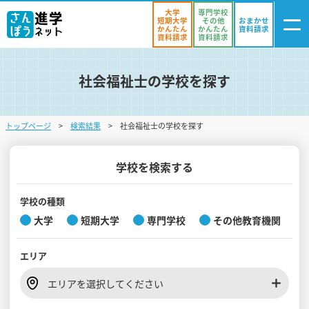
大学
専門学校
短期大学
その他
おまかせ
かんたん
かんたん
資料請求
資料請求
資料請求
社会福祉士の学校を探す
ログイン
気になる
資料リスト
・登録
トップページ
検索結果
社会福祉士の学校を探す
学校を探す
オープンキャンパスを探す
学校を検索する
進学イベント
学校の種類
大学
短期大学
専門学校
その他教育機関
入試・受験入門
エリア
お役立ち情報
エリアを選択してください