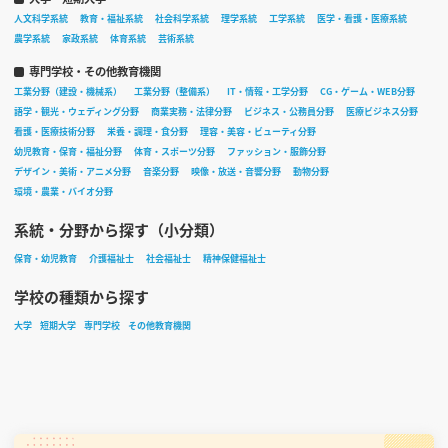
人文科学系統
教育・福祉系統
社会科学系統
理学系統
工学系統
医学・看護・医療系統
農学系統
家政系統
体育系統
芸術系統
専門学校・その他教育機関
工業分野（建設・機械系）
工業分野（整備系）
IT・情報・工学分野
CG・ゲーム・WEB分野
語学・観光・ウェディング分野
商業実務・法律分野
ビジネス・公務員分野
医療ビジネス分野
看護・医療技術分野
栄養・調理・食分野
理容・美容・ビューティ分野
幼児教育・保育・福祉分野
体育・スポーツ分野
ファッション・服飾分野
デザイン・美術・アニメ分野
音楽分野
映像・放送・音響分野
動物分野
環境・農業・バイオ分野
系統・分野から探す（小分類）
保育・幼児教育
介護福祉士
社会福祉士
精神保健福祉士
学校の種類から探す
大学
短期大学
専門学校
その他教育機関