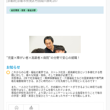
[京都府]京都市伏見区竹田段川原町207
幼児教育・保育・福祉分野
”児童×障がい者×高齢者×病院”の分野で安心の就職！
お知らせ
これからの心理・福祉の業界では、ストレス社会・超高齢社会という多様化する問
題に対して、様々な知識・技術、そして資格が必要です。
京医専は、2年で社会福祉士・精神保健福祉士・介護福祉士などの国家資格や専門資
格を複数取得できる、まさに時代のニーズを先取りした学校といえるのです！
また、一人ひとりの学生に対して、きめ細かいサポートができるように本校では担
任制ではなく、担当制のシステムを取り入れています。
普段の学校生活の中で、より深いコミュニケーションによる指導を行うことで毎日
の学習・演習・実習と生徒ひとり一人にあったサポートを可能にします。