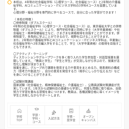
本校は、4年制の社会福祉学科（心理学コース、社会福祉コース）と2年制の介護福
祉学科、AIコミュニケーション・ITビジネス学科の3学科4コースを設置していま
す。
心理分野・福祉分野を専門的に学べるコースで、自分に合った学習ができます！
〈 本校の特徴 〉
◯併修制度（ダブルスクール）
4年制の社会福祉学科（心理学コース・社会福祉コース）は、東京福祉大学との併修
制度（ダブルスクール）により、専門学校卒業と同時に学士（大学卒業資格）や社
会福祉士・精神保健福祉士など、さまざまな資格取得を目指すことができます。併
修制度で、多角的に学ぶことができるので、視野を広げることができます。
また、2年制の介護福祉学科とAIコミュニケーション・ITビジネス学科は、卒業後に
社会福祉学科へ3年次編入学をすることで、学士（大学卒業資格）の取得を目指すこ
ともできます。
◯アクティブ・ラーニング
ディスカッションやグループワークを多く取り入れた学生参加型・対話型授業を展
開しています。「教員と学生」「学生と学生」が交流しながら学ぶので、授業が活
性化し理解が深まります。
授業を通じ、グループ内で課題を発見する力や意見をまとめる力、発表資料の構成
力（思考力や創造力）、自分の意見を発信する力（相手にしっかり伝える力）など
を身につけることができます。
◯試験対策講座
国家試験（社会福祉士、精神保健福祉士、介護福祉士）、公務員試験対策講座が充
実しています。1年次から試験科目の基礎から学習し、何度も問題に取り組み、自助
努力で学習を重ねる習慣を身につけます。教員は、各種試験合格に導くイメージを
学生と共有しながらサポートします。
学部・
学校
学費・
オープン
学科・
入試方法
TOP
奨学金
キャンパス
コース