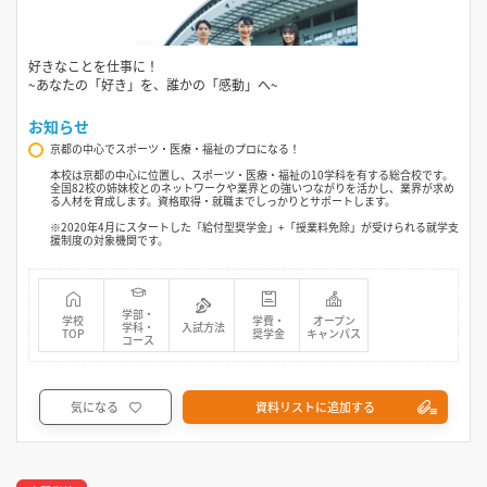
好きなことを仕事に！
~あなたの「好き」を、誰かの「感動」へ~
お知らせ
京都の中心でスポーツ・医療・福祉のプロになる！
本校は京都の中心に位置し、スポーツ・医療・福祉の10学科を有する総合校です。
全国82校の姉妹校とのネットワークや業界との強いつながりを活かし、業界が求め
る人材を育成します。資格取得・就職までしっかりとサポートします。
※2020年4月にスタートした「給付型奨学金」+「授業料免除」が受けられる就学支
援制度の対象機関です。
学部・
学校
学費・
オープン
学科・
入試方法
TOP
奨学金
キャンパス
コース
気になる
資料リストに追加する