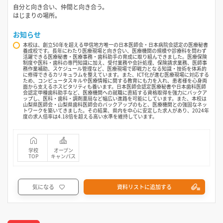
自分と向き合い、仲間と向き合う。
はじまりの場所。
お知らせ
本校は、創立50年を超える甲信地方唯一の日本医師会・日本病院会認定の医療秘書
養成校です。長年にわたり医療現場と向き合い、医療機関の規模や診療科を問わず
活躍できる医療秘書・医療事務・歯科助手の育成に取り組んできました。医療保険
制度や医科・歯科の専門知識に加え、受付業務や会計処理、保険請求業務、医師事
務作業補助、スケジュール管理など、医療現場で即戦力となる知識・技術を体系的
に修得できるカリキュラムを整えています。また、ICT化が進む医療現場に対応する
ため、コンピュータスキルや医療情報に関する教育にも力を入れ、患者様を心身両
面から支えるホスピタリティも養います。日本医師会認定医療秘書や日本歯科医師
会認定甲種歯科助手など、医療機関への就職に直結する資格取得を強力にバックア
ップし、医科・歯科・調剤薬局など幅広い進路を可能にしています。また、本校は
山梨県医師会・山梨県歯科医師会のバックアップのもと、医療機関との強固なネッ
トワークを築いてきました。その結果、県内を中心に安定した求人があり、2024年
度の求人倍率は4.18倍を超える高い水準を維持しています。
学校
オープン
TOP
キャンパス
気になる
資料リストに追加する