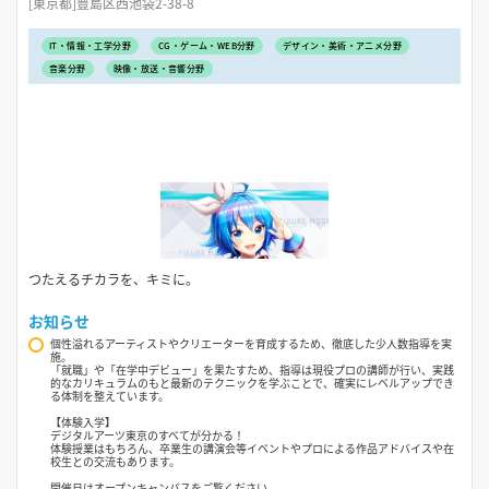
[東京都]豊島区西池袋2-38-8
IT・情報・工学分野
CG・ゲーム・WEB分野
デザイン・美術・アニメ分野
音楽分野
映像・放送・音響分野
つたえるチカラを、キミに。
お知らせ
個性溢れるアーティストやクリエーターを育成するため、徹底した少人数指導を実
施。
「就職」や「在学中デビュー」を果たすため、指導は現役プロの講師が行い、実践
的なカリキュラムのもと最新のテクニックを学ぶことで、確実にレベルアップでき
る体制を整えています。
【体験入学】
デジタルアーツ東京のすべてが分かる！
体験授業はもちろん、卒業生の講演会等イベントやプロによる作品アドバイスや在
校生との交流もあります。
開催日はオープンキャンパスをご覧ください。