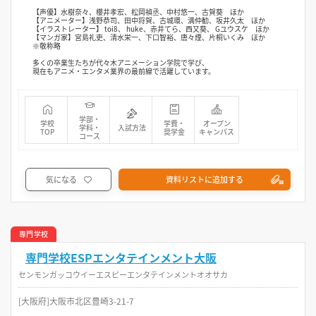
【声優】水樹奈々、櫻井孝宏、松岡禎丞、中村悠一、古賀葵 ほか
【アニメーター】浅野恭司、田中将賀、古城環、満仲勧、坂井久太 ほか
【イラストレーター】 toi8、 huke、赤井てら、西又葵、 Gユウスケ ほか
【マンガ家】宮島礼吏、清水栄一、下口智裕、唐々煙、片桐いくみ ほか
※敬称略
多くの卒業生たちが代々木アニメーション学院で学び、
現在もアニメ・エンタメ業界の最前線で活躍しています。
学部・
学校
学費・
オープン
学科・
入試方法
TOP
奨学金
キャンパス
コース
気になる
資料リストに追加する
専門学校
専門学校ESPエンタテインメント大阪
センモンガッコウイーエスピーエンタテインメントオオサカ
[大阪府]大阪市北区豊崎3-21-7