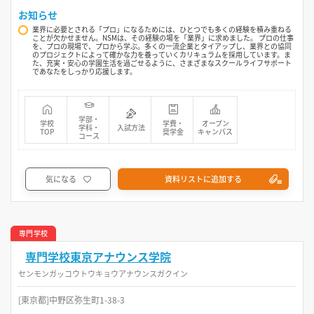
お知らせ
業界に必要とされる「プロ」になるためには、ひとつでも多くの経験を積み重ねる
ことが欠かせません。NSMは、その経験の場を「業界」に求めました。 プロの仕事
を、プロの現場で、プロから学ぶ。多くの一流企業とタイアップし、業界との協同
のプロジェクトによって確かな力を養っていくカリキュラムを採用しています。ま
た、充実・安心の学園生活を過ごせるように、さまざまなスクールライフサポート
であなたをしっかり応援します。
学部・
学校
学費・
オープン
学科・
入試方法
TOP
奨学金
キャンパス
コース
気になる
資料リストに追加する
専門学校
専門学校東京アナウンス学院
センモンガッコウトウキョウアナウンスガクイン
[東京都]中野区弥生町1-38-3