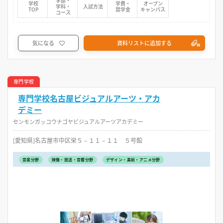
学部・
学校
学費・
オープン
学科・
入試方法
TOP
奨学金
キャンパス
コース
気になる
資料リストに追加する
専門学校
専門学校名古屋ビジュアルアーツ・アカ
デミー
センモンガッコウナゴヤビジュアルアーツアカデミー
[愛知県]名古屋市中区栄５－１１－１１ ５号館
音楽分野
映像・放送・音響分野
デザイン・美術・アニメ分野