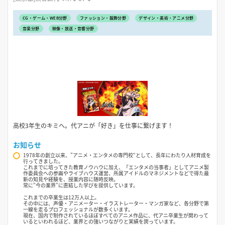
CG・ゲーム・WEB分野
ファッション・服飾分野
デザイン・美術・アニメ分野
音楽分野
映像・放送・音響分野
高校3年生のキミへ。代アニが「好き」を仕事に繋げます！
お知らせ
1978年の創立以来、”アニメ・エンタメの専門校“として、長年にわたり人材育成を
行ってきました。
これまでに培ってきた教育ノウハウに加え、「エンタメの当事者」としてアニメ製
作委員会への参画やライブハウス運営、所属アイドルのマネジメントなどで得た最
新の知見や経験を、授業内容に随時反映。
常に”今の業界”に直結した学びを提供しています。
これまでの卒業生は12万人以上。
その中には、声優・アニメーター・イラストレーター・マンガ家など、各分野で第
一線を走るプロフェッショナルが数多くいます。
現在、国内で制作されているほぼすべてのアニメ作品に、代アニ卒業生が関わって
いるといわれるほど、業界との強いつながりと実績を誇っています。