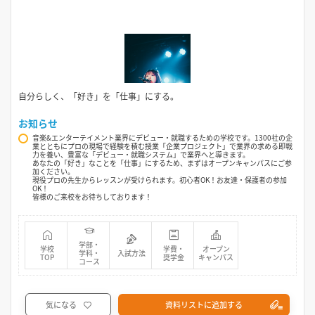
自分らしく、「好き」を「仕事」にする。
お知らせ
音楽&エンターテイメント業界にデビュー・就職するための学校です。1300社の企
業とともにプロの現場で経験を積む授業「企業プロジェクト」で業界の求める即戦
力を養い、豊富な「デビュー・就職システム」で業界へと導きます。
あなたの「好き」なことを「仕事」にするため、まずはオープンキャンパスにご参
加ください。
現役プロの先生からレッスンが受けられます。初心者OK！お友達・保護者の参加
OK！
皆様のご来校をお待ちしております！
学部・
学校
学費・
オープン
学科・
入試方法
TOP
奨学金
キャンパス
コース
気になる
資料リストに追加する