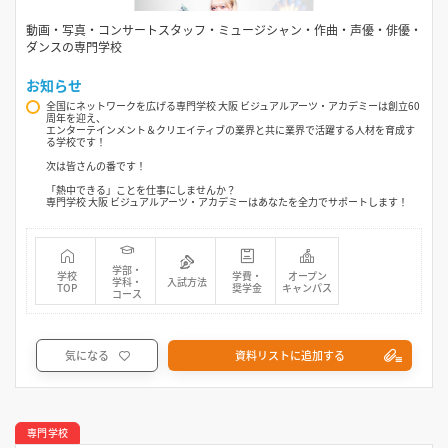
動画・写真・コンサートスタッフ・ミュージシャン・作曲・声優・俳優・
ダンスの専門学校
お知らせ
全国にネットワークを広げる専門学校 大阪 ビジュアルアーツ・アカデミーは創立60
周年を迎え、
エンターテインメント＆クリエイティブの業界と共に業界で活躍する人材を育成す
る学校です！
次は皆さんの番です！
「熱中できる」ことを仕事にしませんか？
専門学校 大阪 ビジュアルアーツ・アカデミーはあなたを全力でサポートします！
学部・
学校
学費・
オープン
学科・
入試方法
TOP
奨学金
キャンパス
コース
気になる
資料リストに追加する
専門学校