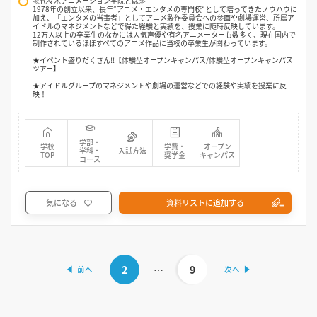
≪代々木アニメーション学院とは≫
1978年の創立以来、長年”アニメ・エンタメの専門校“として培ってきたノウハウに
加え、「エンタメの当事者」としてアニメ製作委員会への参画や劇場運営、所属ア
イドルのマネジメントなどで得た経験と実績を、授業に随時反映しています。
12万人以上の卒業生のなかには人気声優や有名アニメーターも数多く、現在国内で
制作されているほぼすべてのアニメ作品に当校の卒業生が関わっています。
★イベント盛りだくさん!!【体験型オープンキャンパス/体験型オープンキャンパス
ツアー】
★アイドルグループのマネジメントや劇場の運営などでの経験や実績を授業に反
映！
学部・
学校
学費・
オープン
学科・
入試方法
TOP
奨学金
キャンパス
コース
気になる
資料リストに追加する
2
…
9