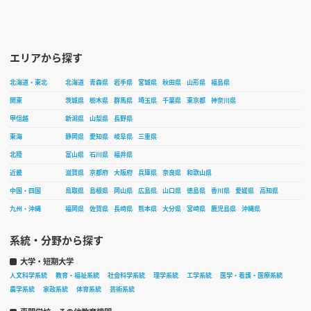
エリアから探す
北海道・東北
北海道
青森県
岩手県
宮城県
秋田県
山形県
福島県
関東
茨城県
栃木県
群馬県
埼玉県
千葉県
東京都
神奈川県
甲信越
新潟県
山梨県
長野県
東海
静岡県
愛知県
岐阜県
三重県
北陸
富山県
石川県
福井県
近畿
滋賀県
京都府
大阪府
兵庫県
奈良県
和歌山県
中国・四国
鳥取県
島根県
岡山県
広島県
山口県
徳島県
香川県
愛媛県
高知県
九州・沖縄
福岡県
佐賀県
長崎県
熊本県
大分県
宮崎県
鹿児島県
沖縄県
系統・分野から探す
大学・短期大学
人文科学系統
教育・福祉系統
社会科学系統
理学系統
工学系統
医学・看護・医療系統
農学系統
家政系統
体育系統
芸術系統