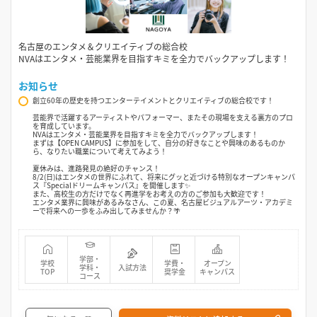
名古屋のエンタメ＆クリエイティブの総合校
NVAはエンタメ・芸能業界を目指すキミを全力でバックアップします！
お知らせ
創立60年の歴史を持つエンターテイメントとクリエイティブの総合校です！
芸能界で活躍するアーティストやパフォーマー、またその現場を支える裏方のプロ
を育成しています。
NVAはエンタメ・芸能業界を目指すキミを全力でバックアップします！
まずは【OPEN CAMPUS】に参加をして、自分の好きなことや興味のあるものか
ら、なりたい職業について考えてみよう！
夏休みは、進路発見の絶好のチャンス！
8/2(日)はエンタメの世界にふれて、将来にグッと近づける特別なオープンキャンパ
ス『Specialドリームキャンパス』を開催します✨
また、高校生の方だけでなく再進学をお考えの方のご参加も大歓迎です！
エンタメ業界に興味があるみなさん、この夏、名古屋ビジュアルアーツ・アカデミ
ーで将来への一歩をふみ出してみませんか？🌴
学部・
学校
学費・
オープン
学科・
入試方法
TOP
奨学金
キャンパス
コース