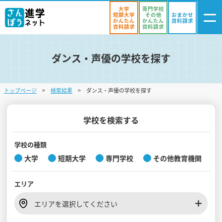
大学
専門学校
短期大学
その他
おまかせ
かんたん
かんたん
資料請求
資料請求
資料請求
ダンス・声優の学校を探す
ログイン
気になる
資料リスト
・登録
トップページ
検索結果
ダンス・声優の学校を探す
学校を探す
オープンキャンパスを探す
学校を検索する
進学イベント
学校の種類
大学
短期大学
専門学校
その他教育機関
入試・受験入門
エリア
お役立ち情報
エリアを選択してください