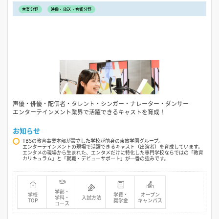
音楽分野
映像・放送・音響分野
声優・俳優・配信者・タレント・シンガー・ナレーター・ダンサー
エンターテインメント業界で活躍できるキャストを育成！
お知らせ
TBSの教育事業本部が設立した学校が前身の東放学園グループ。
エンターテインメントの現場で活躍できるキャスト（出演者）を育成しています。
エンタメの現場から生まれた、エンタメだけに特化した専門学校ならではの「教育
カリキュラム」と「就職・デビューサポート」が一番の強みです。
学部・
学校
学費・
オープン
学科・
入試方法
TOP
奨学金
キャンパス
コース