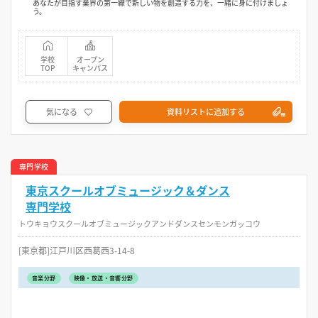
あなたが目指す業界の第一線で新しい物を創造する力を、一緒に身に付けましょ
う。
学校
オープン
TOP
キャンパス
気になる
資料リストに追加する
専門学校
東京スクールオブミュージック＆ダンス
専門学校
トウキョウスクールオブミュージックアンドダンスセンモンガッコウ
[東京都]江戸川区西葛西3-14-8
音楽分野
映像・放送・音響分野