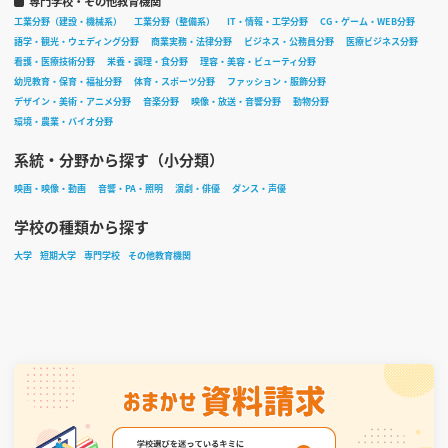
専門学校・その他教育機関
工業分野（建設・機械系）
工業分野（整備系）
IT・情報・工学分野
CG・ゲーム・WEB分野
語学・観光・ウェディング分野
商業実務・法律分野
ビジネス・公務員分野
医療ビジネス分野
看護・医療技術分野
栄養・調理・食分野
理容・美容・ビューティ分野
幼児教育・保育・福祉分野
体育・スポーツ分野
ファッション・服飾分野
デザイン・美術・アニメ分野
音楽分野
映像・放送・音響分野
動物分野
環境・農業・バイオ分野
系統・分野から探す（小分類）
映画・映像・動画
音響・PA・照明
演劇・俳優
ダンス・声優
学校の種類から探す
大学
短期大学
専門学校
その他教育機関