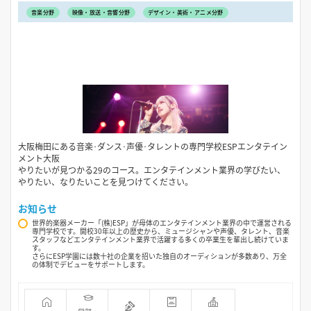
音楽分野
映像・放送・音響分野
デザイン・美術・アニメ分野
大阪梅田にある音楽･ダンス･声優･タレントの専門学校ESPエンタテイン
メント大阪
やりたいが見つかる29のコース。エンタテインメント業界の学びたい、
やりたい、なりたいことを見つけてください。
お知らせ
世界的楽器メーカー「(株)ESP」が母体のエンタテインメント業界の中で運営される
専門学校です。開校30年以上の歴史から、ミュージシャンや声優、タレント、音楽
スタッフなどエンタテインメント業界で活躍する多くの卒業生を輩出し続けていま
す。
さらにESP学園には数十社の企業を招いた独自のオーディションが多数あり、万全
の体制でデビューをサポートします。