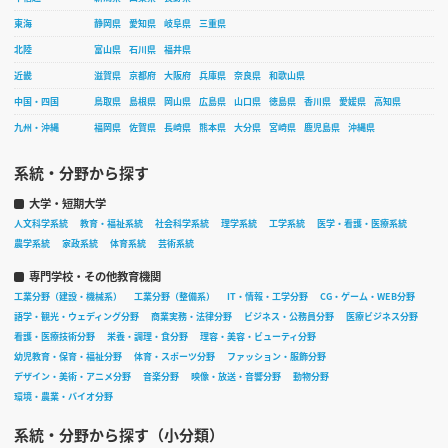
東海
静岡県
愛知県
岐阜県
三重県
北陸
富山県
石川県
福井県
近畿
滋賀県
京都府
大阪府
兵庫県
奈良県
和歌山県
中国・四国
鳥取県
島根県
岡山県
広島県
山口県
徳島県
香川県
愛媛県
高知県
九州・沖縄
福岡県
佐賀県
長崎県
熊本県
大分県
宮崎県
鹿児島県
沖縄県
系統・分野から探す
大学・短期大学
人文科学系統
教育・福祉系統
社会科学系統
理学系統
工学系統
医学・看護・医療系統
農学系統
家政系統
体育系統
芸術系統
専門学校・その他教育機関
工業分野（建設・機械系）
工業分野（整備系）
IT・情報・工学分野
CG・ゲーム・WEB分野
語学・観光・ウェディング分野
商業実務・法律分野
ビジネス・公務員分野
医療ビジネス分野
看護・医療技術分野
栄養・調理・食分野
理容・美容・ビューティ分野
幼児教育・保育・福祉分野
体育・スポーツ分野
ファッション・服飾分野
デザイン・美術・アニメ分野
音楽分野
映像・放送・音響分野
動物分野
環境・農業・バイオ分野
系統・分野から探す（小分類）