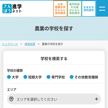
大学
専門学校
短期大学
その他
おまかせ
かんたん
かんたん
資料請求
資料請求
資料請求
農業の学校を探す
ログイン
気になる
資料リスト
・登録
トップページ
検索結果
農業の学校を探す
学校を探す
オープンキャンパスを探す
学校を検索する
進学イベント
学校の種類
大学
短期大学
専門学校
その他教育機関
入試・受験入門
エリア
お役立ち情報
エリアを選択してください