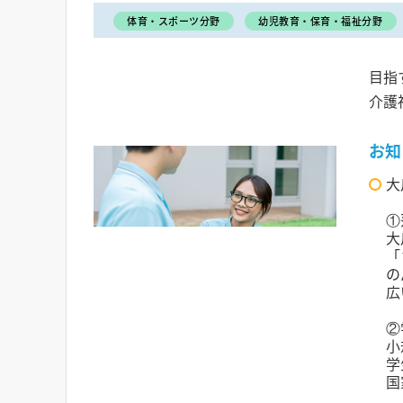
体育・スポーツ分野
幼児教育・保育・福祉分野
目指
介護
お知
大
①
大
「
の
広
②
小
学
国