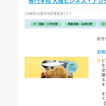
専門学校 大阪ビジネス・アカ
[大阪府]大阪市北区堂島浜1-1-7
IT・情報・工学分野
商業実務・法律分野
ビ
好き
お知
ビ
生
全
躍
る
ま
ま
て
【