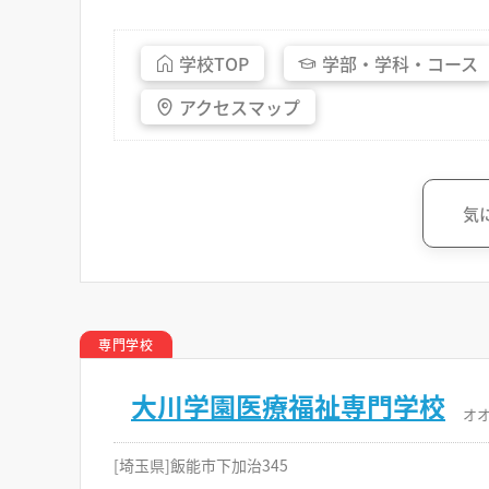
学校
TOP
学部・
学科・
コース
アクセス
マップ
気
専門学校
大川学園医療福祉専門学校
オ
[埼玉県]飯能市下加治345