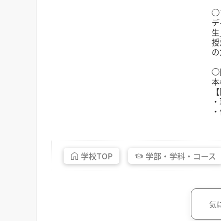
◯
デ
生
授
の
◯
本
【
・
・
（
学校
TOP
学部・
学科・
コース
気