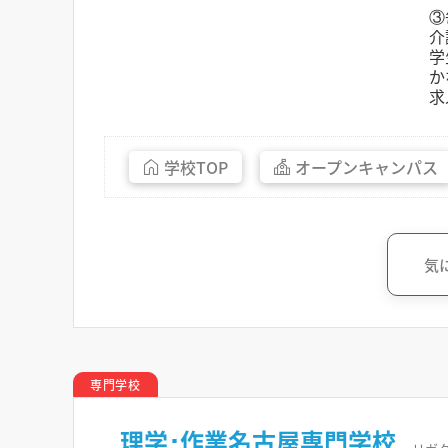
③
介
学
か
求
学校
TOP
オープン
キャンパス
気
専門学校
理学･作業名古屋専門学校