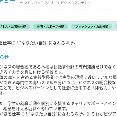
デミー
センモンガッコウオオサカビジネスアカデミー
ジネス・公務員分野
体育・スポーツ分野
ファッション・服飾分野
を仕事に！“なりたい自分”になれる場所。
らせ
ジネスの総合校である本校は目指す分野の専門知識だけでなく
きるチカラを身に付ける学校です。
体の80％を占める実践型授業では実際の現場に近いリアルな
ができる専門性の高いスキルを身につけ、ビジネスの総合校な
ことで、ビジネスパーソンとして社会に通用する「即戦力」や
す。
た、学生の就職活動を個別に支援するキャリアサポートとイン
、希望を叶える就職へ導いています。
好きを仕事に！“なりたい自分”になれる場所。】それがビジア