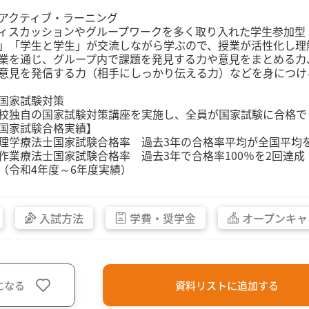
アクティブ・ラーニング
ィスカッションやグループワークを多く取り入れた学生参加型
」「学生と学生」が交流しながら学ぶので、授業が活性化し理
業を通じ、グループ内で課題を発見する力や意見をまとめる力
意見を発信する力（相手にしっかり伝える力）などを身につけ
国家試験対策
校独自の国家試験対策講座を実施し、全員が国家試験に合格で
国家試験合格実績】
理学療法士国家試験合格率 過去3年の合格率平均が全国平均
作業療法士国家試験合格率 過去3年で合格率100％を2回達成
令和4年度～6年度実績）
入試方法
学費・
奨学金
オープン
キャ
になる
資料リストに追加する