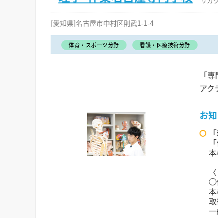
リガ
[愛知県]名古屋市中村区則武1-1-4
体育・スポーツ分野
看護・医療技術分野
「専
アク
お知
「
「
本
〈
◯
本
取
一