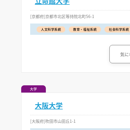
立命館大学
[京都府]京都市北区等持院北町56-1
人文科学系統
教育・福祉系統
社会科学系統
気に
大学
大阪大学
[大阪府]吹田市山田丘1-1