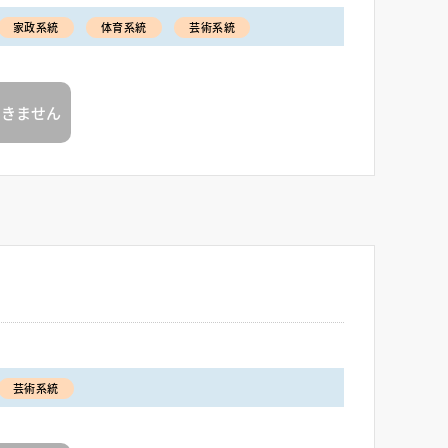
家政系統
体育系統
芸術系統
できません
芸術系統