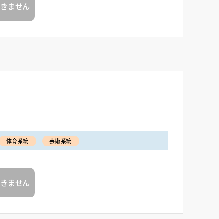
できません
体育系統
芸術系統
できません