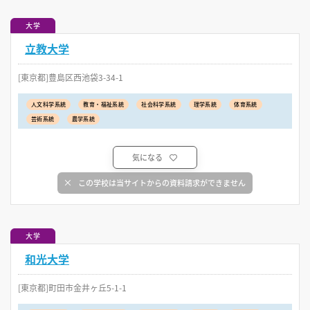
大学
立教大学
[東京都]豊島区西池袋3-34-1
人文科学系統
教育・福祉系統
社会科学系統
理学系統
体育系統
芸術系統
農学系統
気になる
この学校は当サイトからの資料請求ができません
大学
和光大学
[東京都]町田市金井ヶ丘5-1-1