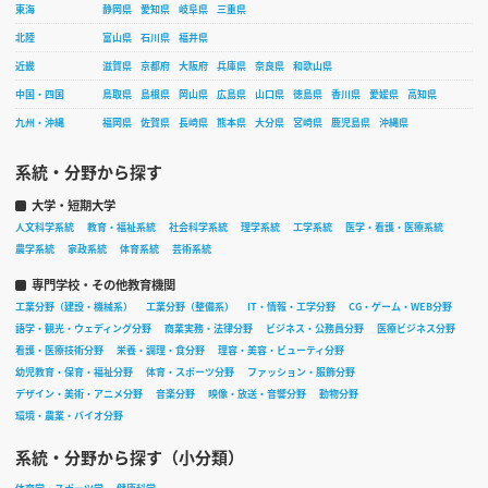
東海
静岡県
愛知県
岐阜県
三重県
北陸
富山県
石川県
福井県
近畿
滋賀県
京都府
大阪府
兵庫県
奈良県
和歌山県
中国・四国
鳥取県
島根県
岡山県
広島県
山口県
徳島県
香川県
愛媛県
高知県
九州・沖縄
福岡県
佐賀県
長崎県
熊本県
大分県
宮崎県
鹿児島県
沖縄県
系統・分野から探す
大学・短期大学
人文科学系統
教育・福祉系統
社会科学系統
理学系統
工学系統
医学・看護・医療系統
農学系統
家政系統
体育系統
芸術系統
専門学校・その他教育機関
工業分野（建設・機械系）
工業分野（整備系）
IT・情報・工学分野
CG・ゲーム・WEB分野
語学・観光・ウェディング分野
商業実務・法律分野
ビジネス・公務員分野
医療ビジネス分野
看護・医療技術分野
栄養・調理・食分野
理容・美容・ビューティ分野
幼児教育・保育・福祉分野
体育・スポーツ分野
ファッション・服飾分野
デザイン・美術・アニメ分野
音楽分野
映像・放送・音響分野
動物分野
環境・農業・バイオ分野
系統・分野から探す（小分類）