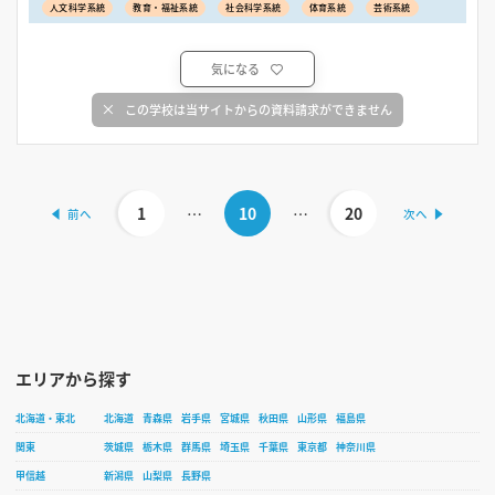
人文科学系統
教育・福祉系統
社会科学系統
体育系統
芸術系統
気になる
この学校は当サイトからの資料請求ができません
1
…
10
…
20
エリアから探す
北海道・東北
北海道
青森県
岩手県
宮城県
秋田県
山形県
福島県
関東
茨城県
栃木県
群馬県
埼玉県
千葉県
東京都
神奈川県
甲信越
新潟県
山梨県
長野県