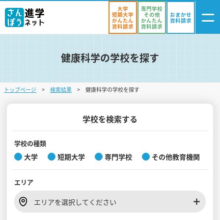
大学
専門学校
短期大学
その他
おまかせ
かんたん
かんたん
資料請求
資料請求
資料請求
健康科学の学校を探す
ログイン
気になる
資料リスト
・登録
トップページ
検索結果
健康科学の学校を探す
学校を探す
オープンキャンパスを探す
学校を検索する
進学イベント
学校の種類
大学
短期大学
専門学校
その他教育機関
入試・受験入門
エリア
お役立ち情報
エリアを選択してください