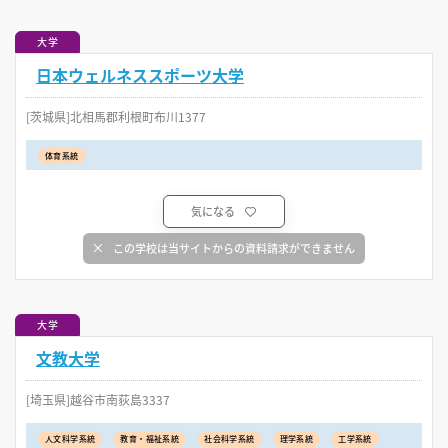
大学
日本ウェルネススポーツ大学
[茨城県]北相馬郡利根町布川1377
体育系統
気になる
この学校は当サイトからの資料請求ができません
大学
文教大学
[埼玉県]越谷市南荻島3337
人文科学系統
教育・福祉系統
社会科学系統
理学系統
工学系統