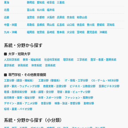
東海
静岡県
愛知県
岐阜県
三重県
北陸
富山県
石川県
福井県
近畿
滋賀県
京都府
大阪府
兵庫県
奈良県
和歌山県
中国・四国
鳥取県
島根県
岡山県
広島県
山口県
徳島県
香川県
愛媛県
高知県
九州・沖縄
福岡県
佐賀県
長崎県
熊本県
大分県
宮崎県
鹿児島県
沖縄県
系統・分野から探す
大学・短期大学
人文科学系統
教育・福祉系統
社会科学系統
理学系統
工学系統
医学・看護・医療系統
農学系統
家政系統
体育系統
芸術系統
専門学校・その他教育機関
工業分野（建設・機械系）
工業分野（整備系）
IT・情報・工学分野
CG・ゲーム・WEB分野
語学・観光・ウェディング分野
商業実務・法律分野
ビジネス・公務員分野
医療ビジネス分野
看護・医療技術分野
栄養・調理・食分野
理容・美容・ビューティ分野
幼児教育・保育・福祉分野
体育・スポーツ分野
ファッション・服飾分野
デザイン・美術・アニメ分野
音楽分野
映像・放送・音響分野
動物分野
環境・農業・バイオ分野
系統・分野から探す（小分類）