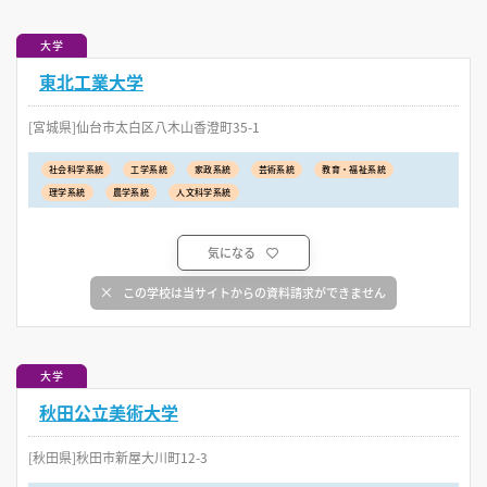
大学
東北工業大学
[宮城県]仙台市太白区八木山香澄町35-1
社会科学系統
工学系統
家政系統
芸術系統
教育・福祉系統
理学系統
農学系統
人文科学系統
気になる
この学校は当サイトからの資料請求ができません
大学
秋田公立美術大学
[秋田県]秋田市新屋大川町12-3