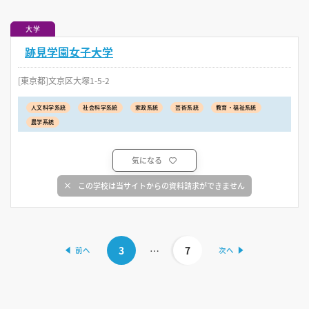
大学
跡見学園女子大学
[東京都]文京区大塚1-5-2
人文科学系統
社会科学系統
家政系統
芸術系統
教育・福祉系統
農学系統
気になる
この学校は当サイトからの資料請求ができません
3
…
7