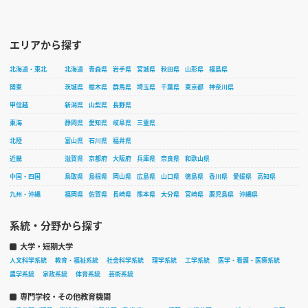
エリアから探す
北海道・東北
北海道
青森県
岩手県
宮城県
秋田県
山形県
福島県
関東
茨城県
栃木県
群馬県
埼玉県
千葉県
東京都
神奈川県
甲信越
新潟県
山梨県
長野県
東海
静岡県
愛知県
岐阜県
三重県
北陸
富山県
石川県
福井県
近畿
滋賀県
京都府
大阪府
兵庫県
奈良県
和歌山県
中国・四国
鳥取県
島根県
岡山県
広島県
山口県
徳島県
香川県
愛媛県
高知県
九州・沖縄
福岡県
佐賀県
長崎県
熊本県
大分県
宮崎県
鹿児島県
沖縄県
系統・分野から探す
大学・短期大学
人文科学系統
教育・福祉系統
社会科学系統
理学系統
工学系統
医学・看護・医療系統
農学系統
家政系統
体育系統
芸術系統
専門学校・その他教育機関