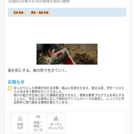
[京都府]京都市右京区嵯峨五島町1番地
芸術系統
教育・福祉系統
美を術にする。美の術で生きていく。
お知らせ
ゆったりとした時間が流れる京都・嵐山に校舎をかまえ、創立以来、学生一人ひと
りと向きあう教育を行ってきました。
個々の能力や志向に応じた課題を設定するなど、柔軟な教育プログラムを導入する
とともに、学生には専攻に応じて個別のアトリエスペースを提供し、じっくりと作
品制作に取り組める環境を整えています。
学部・
学校
オープン
学科・
TOP
キャンパス
コース