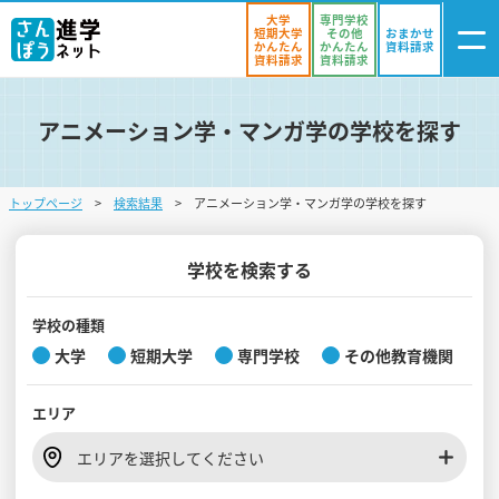
大学
専門学校
短期大学
その他
おまかせ
かんたん
かんたん
資料請求
資料請求
資料請求
アニメーション学・マンガ学の学校を探す
ログイン
気になる
資料リスト
・登録
トップページ
検索結果
アニメーション学・マンガ学の学校を探す
学校を探す
オープンキャンパスを探す
学校を検索する
進学イベント
学校の種類
大学
短期大学
専門学校
その他教育機関
入試・受験入門
エリア
お役立ち情報
エリアを選択してください