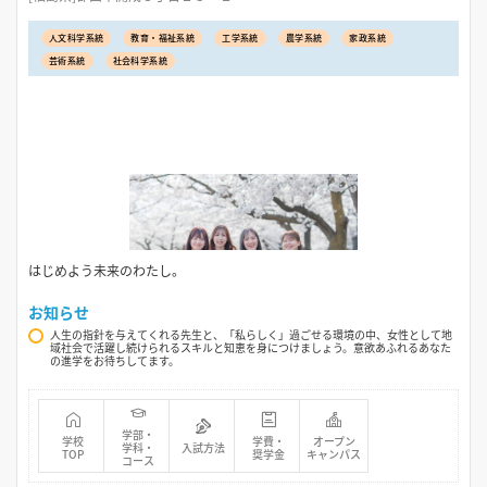
人文科学系統
教育・福祉系統
工学系統
農学系統
家政系統
芸術系統
社会科学系統
はじめよう未来のわたし。
お知らせ
人生の指針を与えてくれる先生と、「私らしく」過ごせる環境の中、女性として地
域社会で活躍し続けられるスキルと知恵を身につけましょう。意欲あふれるあなた
の進学をお待ちしてます。
学部・
学校
学費・
オープン
学科・
入試方法
TOP
奨学金
キャンパス
コース