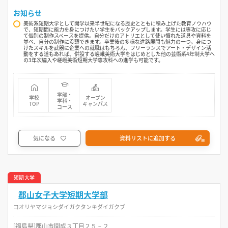
お知らせ
美術系短期大学として開学以来半世紀になる歴史とともに積み上げた教育ノウハウ
で、短期間に能力を身につけたい学生をバックアップします。学生には専攻に応じ
て個別の制作スペースを提供。自分だけのアトリエとして使い慣れた道具や資料を
並べ、自分の制作に没頭できます。卒業後の多様な進路展開も魅力の一つ。身につ
けたスキルを武器に企業への就職はもちろん、フリーランスでアート・デザイン活
動をする道もあれば、併設する嵯峨美術大学をはじめとした他の芸術系4年制大学へ
の3年次編入や嵯峨美術短期大学専攻科への進学も可能です。
学部・
学校
オープン
学科・
TOP
キャンパス
コース
気になる
資料リストに追加する
短期大学
郡山女子大学短期大学部
コオリヤマジョシダイガクタンキダイガクブ
[福島県]郡山市開成３丁目２５－２