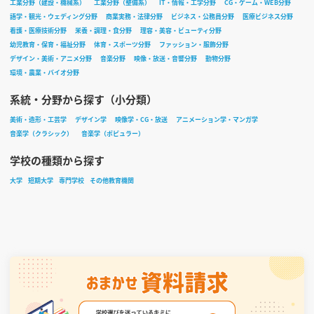
工業分野（建設・機械系）
工業分野（整備系）
IT・情報・工学分野
CG・ゲーム・WEB分野
語学・観光・ウェディング分野
商業実務・法律分野
ビジネス・公務員分野
医療ビジネス分野
看護・医療技術分野
栄養・調理・食分野
理容・美容・ビューティ分野
幼児教育・保育・福祉分野
体育・スポーツ分野
ファッション・服飾分野
デザイン・美術・アニメ分野
音楽分野
映像・放送・音響分野
動物分野
環境・農業・バイオ分野
系統・分野から探す（小分類）
美術・造形・工芸学
デザイン学
映像学・CG・放送
アニメーション学・マンガ学
音楽学（クラシック）
音楽学（ポピュラー）
学校の種類から探す
大学
短期大学
専門学校
その他教育機関