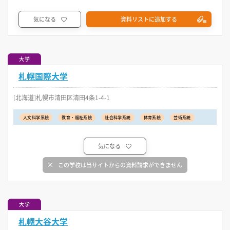
気になる
資料リストに追加する
大学
札幌国際大学
[北海道]札幌市清田区清田4条1-4-1
人文科学系統
教育・福祉系統
社会科学系統
体育系統
芸術系統
気になる
この学校は当サイトからの資料請求ができません
大学
札幌大谷大学