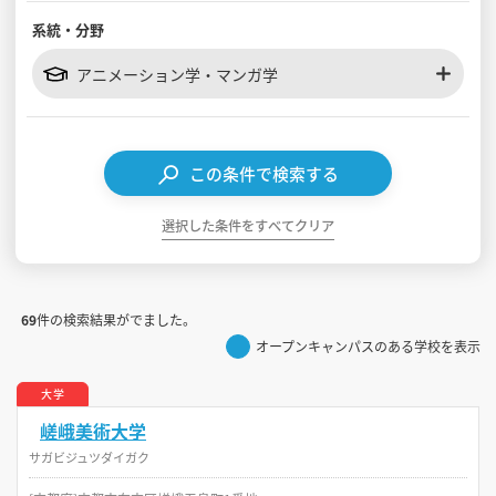
系統・分野
見学会WEB手引書
アニメーション学・マンガ学
校内オンラインガイダンス
アンケートフォーム（学校用）
この条件で検索する
選択した条件をすべてクリア
69
件の検索結果がでました。
オープンキャンパスのある学校を表示
大学
嵯峨美術大学
サガビジュツダイガク