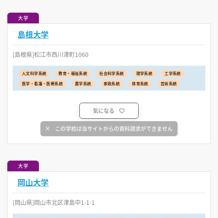
大学
島根大学
[島根県]松江市西川津町1060
人文科学系統
教育・福祉系統
社会科学系統
理学系統
工学系統
医学・看護・医療系統
農学系統
家政系統
体育系統
芸術系統
気になる
この学校は当サイトからの資料請求ができません
大学
岡山大学
[岡山県]岡山市北区津島中1-1-1