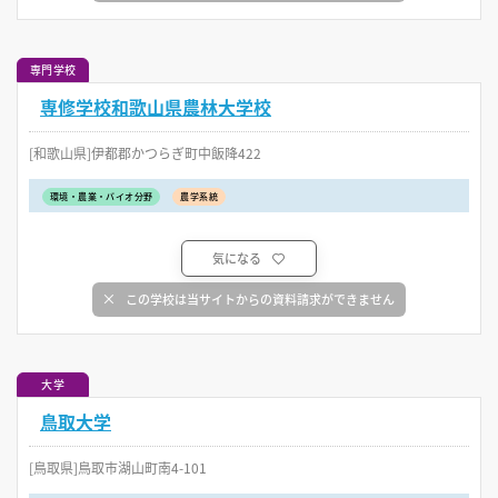
専門学校
専修学校和歌山県農林大学校
[和歌山県]伊都郡かつらぎ町中飯降422
環境・農業・バイオ分野
農学系統
気になる
この学校は当サイトからの資料請求ができません
大学
鳥取大学
[鳥取県]鳥取市湖山町南4-101