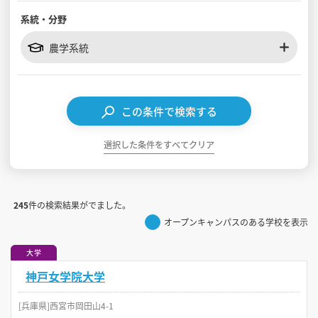
系統・分野
見学会WEB手引書
農学系統
校内オンラインガイダンス
アンケートフォーム（学校用）
この条件で検索する
選択した条件をすべてクリア
245
件の検索結果がでました。
オープンキャンパスのある学校を表示
大学
神戸女学院大学
[兵庫県]西宮市岡田山4-1