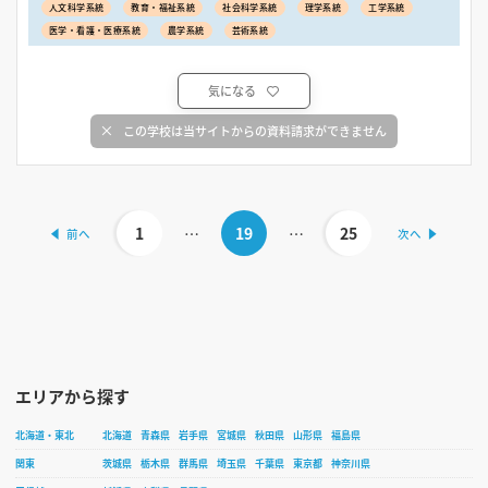
人文科学系統
教育・福祉系統
社会科学系統
理学系統
工学系統
医学・看護・医療系統
農学系統
芸術系統
気になる
この学校は当サイトからの資料請求ができません
1
…
19
…
25
エリアから探す
北海道・東北
北海道
青森県
岩手県
宮城県
秋田県
山形県
福島県
関東
茨城県
栃木県
群馬県
埼玉県
千葉県
東京都
神奈川県