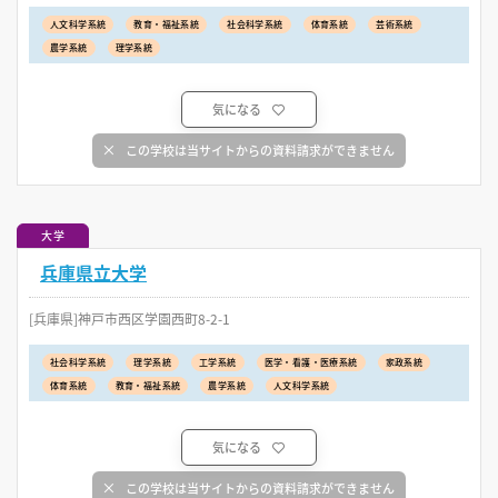
人文科学系統
教育・福祉系統
社会科学系統
体育系統
芸術系統
農学系統
理学系統
気になる
この学校は当サイトからの資料請求ができません
大学
兵庫県立大学
[兵庫県]神戸市西区学園西町8-2-1
社会科学系統
理学系統
工学系統
医学・看護・医療系統
家政系統
体育系統
教育・福祉系統
農学系統
人文科学系統
気になる
この学校は当サイトからの資料請求ができません