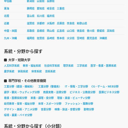
甲信越
新潟県
山梨県
長野県
東海
静岡県
愛知県
岐阜県
三重県
北陸
富山県
石川県
福井県
近畿
滋賀県
京都府
大阪府
兵庫県
奈良県
和歌山県
中国・四国
鳥取県
島根県
岡山県
広島県
山口県
徳島県
香川県
愛媛県
高知県
九州・沖縄
福岡県
佐賀県
長崎県
熊本県
大分県
宮崎県
鹿児島県
沖縄県
系統・分野から探す
大学・短期大学
人文科学系統
教育・福祉系統
社会科学系統
理学系統
工学系統
医学・看護・医療系統
農学系統
家政系統
体育系統
芸術系統
専門学校・その他教育機関
工業分野（建設・機械系）
工業分野（整備系）
IT・情報・工学分野
CG・ゲーム・WEB分野
語学・観光・ウェディング分野
商業実務・法律分野
ビジネス・公務員分野
医療ビジネス分野
看護・医療技術分野
栄養・調理・食分野
理容・美容・ビューティ分野
幼児教育・保育・福祉分野
体育・スポーツ分野
ファッション・服飾分野
デザイン・美術・アニメ分野
音楽分野
映像・放送・音響分野
動物分野
環境・農業・バイオ分野
系統・分野から探す（小分類）