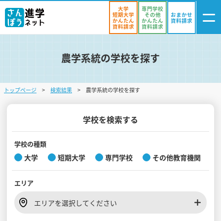
大学
専門学校
短期大学
その他
おまかせ
かんたん
かんたん
資料請求
資料請求
資料請求
農学系統の学校を探す
ログイン
気になる
資料リスト
・登録
トップページ
検索結果
農学系統の学校を探す
学校を探す
オープンキャンパスを探す
学校を検索する
進学イベント
学校の種類
大学
短期大学
専門学校
その他教育機関
入試・受験入門
エリア
お役立ち情報
エリアを選択してください