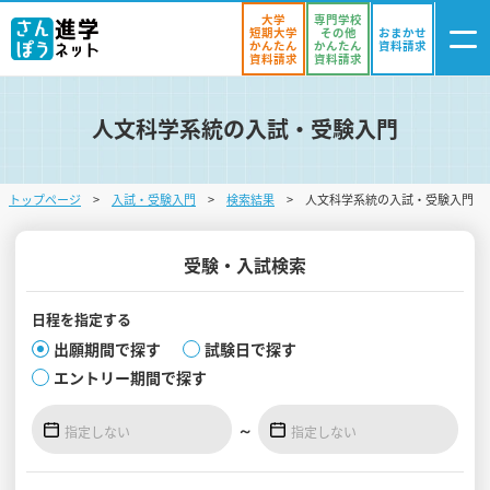
大学
専門学校
短期大学
その他
おまかせ
かんたん
かんたん
資料請求
資料請求
資料請求
人文科学系統の入試・受験入門
ログイン
気になる
資料リスト
・登録
トップページ
入試・受験入門
検索結果
人文科学系統の入試・受験入門
学校を探す
オープンキャンパスを探す
受験・入試検索
進学イベント
日程を
指定する
出願期間で探す
試験日で探す
入試・受験入門
エントリー期間で探す
お役立ち情報
～