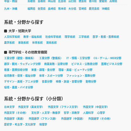
中国・四国
鳥取県
島根県
岡山県
広島県
山口県
徳島県
香川県
愛媛県
高知県
九州・沖縄
福岡県
佐賀県
長崎県
熊本県
大分県
宮崎県
鹿児島県
沖縄県
系統・分野から探す
大学・短期大学
人文科学系統
教育・福祉系統
社会科学系統
理学系統
工学系統
医学・看護・医療系統
農学系統
家政系統
体育系統
芸術系統
専門学校・その他教育機関
工業分野（建設・機械系）
工業分野（整備系）
IT・情報・工学分野
CG・ゲーム・WEB分野
語学・観光・ウェディング分野
商業実務・法律分野
ビジネス・公務員分野
医療ビジネス分野
看護・医療技術分野
栄養・調理・食分野
理容・美容・ビューティ分野
幼児教育・保育・福祉分野
体育・スポーツ分野
ファッション・服飾分野
デザイン・美術・アニメ分野
音楽分野
映像・放送・音響分野
動物分野
環境・農業・バイオ分野
系統・分野から探す（小分類）
日本文学
外国文学（英米文学）
外国文学（フランス文学）
外国文学（中国文学）
外国文学（その他）
文化学・人文学・教養学
哲学・宗教学
人間科学
心理学
外国語学（英語）
外国語学（フランス語）
外国語学（中国語）
外国語学（その他）
歴史学・考古学・文化財学
地理学