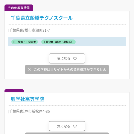
その他教育機関
千葉県立船橋テクノスクール
[千葉県]船橋市高瀬町31-7
IT・情報・工学分野
工業分野（建設・機械系）
気になる
この学校は当サイトからの資料請求ができません
興学社高等学院
[千葉県]松戸市新松戸4-35
気になる