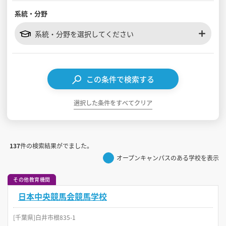
系統・分野
見学会WEB手引書
系統・分野を選択してください
校内オンラインガイダンス
アンケートフォーム（学校用）
この条件で検索する
選択した条件をすべてクリア
137
件の検索結果がでました。
オープンキャンパスのある学校を表示
その他教育機関
日本中央競馬会競馬学校
[千葉県]白井市根835-1