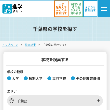
大学
専門学校
短期大学
その他
おまかせ
かんたん
かんたん
資料請求
資料請求
資料請求
千葉県の学校を探す
ログイン
気になる
資料リスト
・登録
トップページ
検索結果
千葉県の学校を探す
学校を探す
オープンキャンパスを探す
学校を検索する
進学イベント
学校の種類
大学
短期大学
専門学校
その他教育機関
入試・受験入門
エリア
お役立ち情報
千葉県