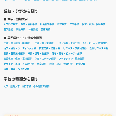
系統・分野から探す
大学・短期大学
人文科学系統
教育・福祉系統
社会科学系統
理学系統
工学系統
医学・看護・医療系統
農学系統
家政系統
体育系統
芸術系統
専門学校・その他教育機関
工業分野（建設・機械系）
工業分野（整備系）
IT・情報・工学分野
CG・ゲーム・WEB分野
語学・観光・ウェディング分野
商業実務・法律分野
ビジネス・公務員分野
医療ビジネス分野
看護・医療技術分野
栄養・調理・食分野
理容・美容・ビューティ分野
幼児教育・保育・福祉分野
体育・スポーツ分野
ファッション・服飾分野
デザイン・美術・アニメ分野
音楽分野
映像・放送・音響分野
動物分野
環境・農業・バイオ分野
学校の種類から探す
大学
短期大学
専門学校
その他教育機関