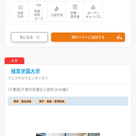
学部・
学校
学費・
オープン
学科・
入試方法
TOP
奨学金
キャンパス
コース
気になる
資料リストに追加する
大学
植草学園大学
ウエクサガクエンダイガク
[千葉県]千葉市若葉区小倉町1639番3
教育・福祉系統
医学・看護・医療系統