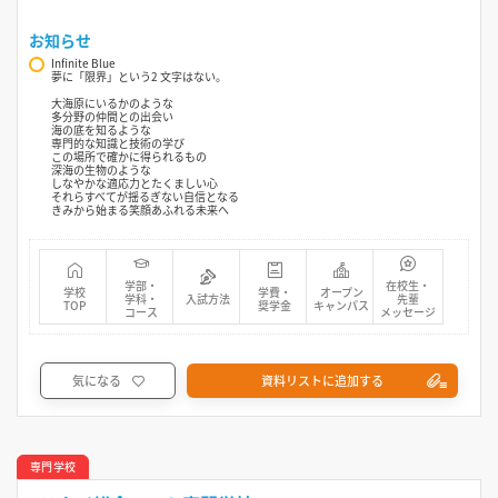
お知らせ
Infinite Blue
夢に「限界」という2 文字はない。
大海原にいるかのような
多分野の仲間との出会い
海の底を知るような
専門的な知識と技術の学び
この場所で確かに得られるもの
深海の生物のような
しなやかな適応力とたくましい心
それらすべてが揺るぎない自信となる
きみから始まる笑顔あふれる未来へ
学部・
在校生・
学校
学費・
オープン
学科・
入試方法
先輩
TOP
奨学金
キャンパス
コース
メッセージ
気になる
資料リストに追加する
専門学校