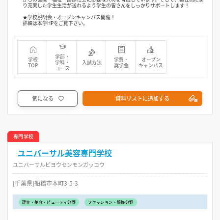
り充実した学生生活が送れるよう学生の皆さんをしっかりサポートします！
★学校説明会・オープンキャンパス開催！
詳細は本学HPをご覧下さい。
学部・
学校
学費・
オープン
学科・
入試方法
TOP
奨学金
キャンパス
コース
気になる
資料リストに追加する
専門学校
ユニバーサル美容専門学校
ユニバーサルビヨウセンモンガッコウ
[千葉県]船橋市本町3-5-3
理容・美容・ビューティ分野
ファッション・服飾分野