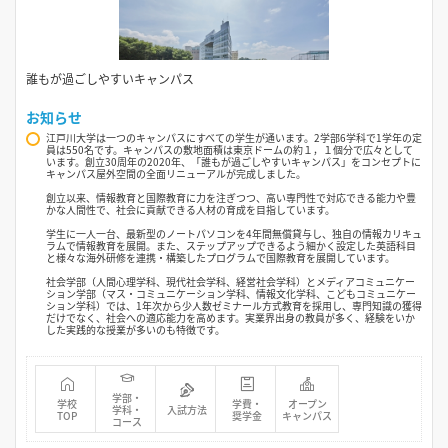
誰もが過ごしやすいキャンパス
お知らせ
江戸川大学は一つのキャンパスにすべての学生が通います。2学部6学科で1学年の定
員は550名です。キャンパスの敷地面積は東京ドームの約１，１個分で広々として
います。創立30周年の2020年、「誰もが過ごしやすいキャンパス」をコンセプトに
キャンパス屋外空間の全面リニューアルが完成しました。
創立以来、情報教育と国際教育に力を注ぎつつ、高い専門性で対応できる能力や豊
かな人間性で、社会に貢献できる人材の育成を目指しています。
学生に一人一台、最新型のノートパソコンを4年間無償貸与し、独自の情報カリキュ
ラムで情報教育を展開。また、ステップアップできるよう細かく設定した英語科目
と様々な海外研修を連携・構築したプログラムで国際教育を展開しています。
社会学部（人間心理学科、現代社会学科、経営社会学科）とメディアコミュニケー
ション学部（マス・コミュニケーション学科、情報文化学科、こどもコミュニケー
ション学科）では、1年次から少人数ゼミナール方式教育を採用し、専門知識の獲得
だけでなく、社会への適応能力を高めます。実業界出身の教員が多く、経験をいか
した実践的な授業が多いのも特徴です。
学部・
学校
学費・
オープン
学科・
入試方法
TOP
奨学金
キャンパス
コース