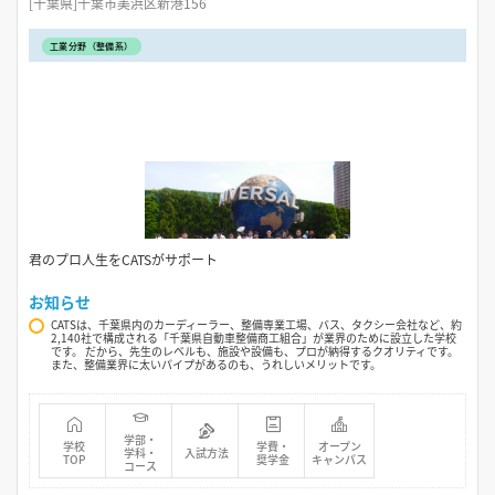
[千葉県]千葉市美浜区新港156
工業分野（整備系）
君のプロ人生をCATSがサポート
お知らせ
CATSは、千葉県内のカーディーラー、整備専業工場、バス、タクシー会社など、約
2,140社で構成される「千葉県自動車整備商工組合」が業界のために設立した学校
です。 だから、先生のレベルも、施設や設備も、プロが納得するクオリティです。
また、整備業界に太いパイプがあるのも、うれしいメリットです。
学部・
学校
学費・
オープン
学科・
入試方法
TOP
奨学金
キャンパス
コース