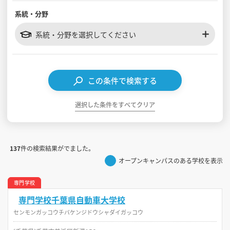
系統・分野
見学会WEB手引書
系統・分野を選択してください
校内オンラインガイダンス
アンケートフォーム（学校用）
この条件で検索する
選択した条件をすべてクリア
137
件の検索結果がでました。
オープンキャンパスのある学校を表示
専門学校
専門学校千葉県自動車大学校
センモンガッコウチバケンジドウシャダイガッコウ