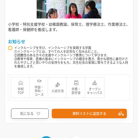
小学校・特別支援学校・幼稚園教諭、保育士、理学療法士、作業療法士、
看護師・保健師を養成します。
お知らせ
インクルーシブを学び、インクルーシブを実践する学園
①インクルーシブとは、すべての人を区別なく包み込むこと。
②困難性のある方々の支援やインクルーシブ教育について学びます。
③教育や保育、医療の基本にインクルーシブの概念を置き、豊かな感性に裏付けさ
れたやさしさと思いやりの気持ちをもち、共生社会の実現に寄与できるような人材
を養成します。
学部・
学校
学費・
オープン
学科・
入試方法
TOP
奨学金
キャンパス
コース
気になる
資料リストに追加する