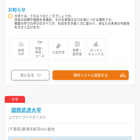
お知らせ
大学とは、どのようなところでしょうか。
将来の目標や進路を見極め、それを実現する力を身につける場所です。
敬愛大学での学びのすべてが、社会を生き抜く力に変わり、あなたの未来の可能性
を大きく広げます。
学部・
学校
学費・
オープン
学科・
入試方法
TOP
奨学金
キャンパス
コース
気になる
資料リストに追加する
大学
国際武道大学
コクサイブドウダイガク
[千葉県]勝浦市新官841番地