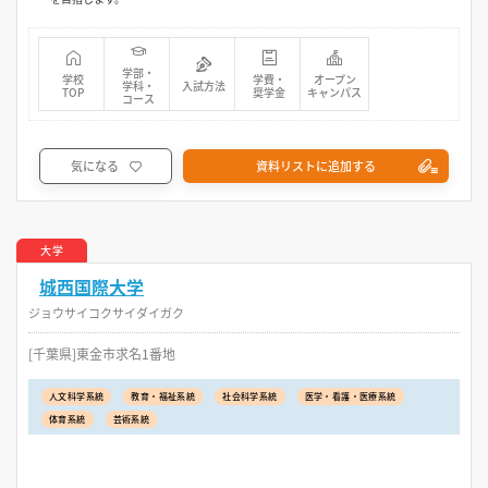
学部・
学校
学費・
オープン
学科・
入試方法
TOP
奨学金
キャンパス
コース
気になる
資料リストに追加する
大学
城西国際大学
ジョウサイコクサイダイガク
[千葉県]東金市求名1番地
人文科学系統
教育・福祉系統
社会科学系統
医学・看護・医療系統
体育系統
芸術系統