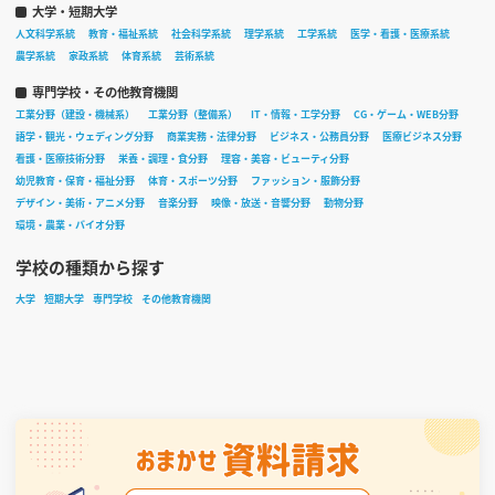
大学・短期大学
人文科学系統
教育・福祉系統
社会科学系統
理学系統
工学系統
医学・看護・医療系統
農学系統
家政系統
体育系統
芸術系統
専門学校・その他教育機関
工業分野（建設・機械系）
工業分野（整備系）
IT・情報・工学分野
CG・ゲーム・WEB分野
語学・観光・ウェディング分野
商業実務・法律分野
ビジネス・公務員分野
医療ビジネス分野
看護・医療技術分野
栄養・調理・食分野
理容・美容・ビューティ分野
幼児教育・保育・福祉分野
体育・スポーツ分野
ファッション・服飾分野
デザイン・美術・アニメ分野
音楽分野
映像・放送・音響分野
動物分野
環境・農業・バイオ分野
学校の種類から探す
大学
短期大学
専門学校
その他教育機関