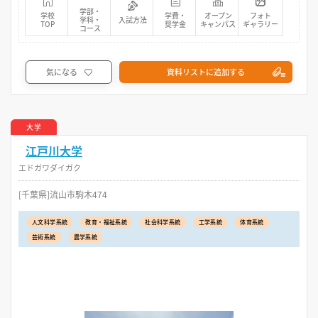
学部・
学校
学費・
オープン
フォト
学科・
入試方法
TOP
奨学金
キャンパス
ギャラリー
コース
気になる
資料リストに追加する
大学
江戸川大学
エドガワダイガク
[千葉県]流山市駒木474
人文科学系統
教育・福祉系統
社会科学系統
工学系統
体育系統
芸術系統
農学系統