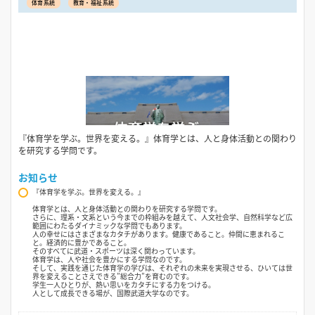
体育系統
教育・福祉系統
『体育学を学ぶ。世界を変える。』体育学とは、人と身体活動との関わり
を研究する学問です。
お知らせ
『体育学を学ぶ。世界を変える。』
体育学とは、人と身体活動との関わりを研究する学問です。
さらに、理系・文系という今までの枠組みを越えて、人文社会学、自然科学など広
範囲にわたるダイナミックな学問でもあります。
人の幸せにはさまざまなカタチがあります。健康であること。仲間に恵まれるこ
と。経済的に豊かであること。
そのすべてに武道・スポーツは深く関わっています。
体育学は、人や社会を豊かにする学問なのです。
そして、実践を通じた体育学の学びは、それぞれの未来を実現させる、ひいては世
界を変えることさえできる”総合力”を育むのです。
学生一人ひとりが、熱い思いをカタチにする力をつける。
人として成長できる場が、国際武道大学なのです。