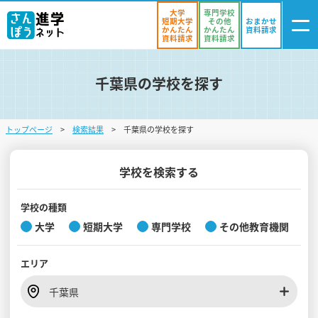
大学
専門学校
短期大学
その他
おまかせ
かんたん
かんたん
資料請求
資料請求
資料請求
千葉県の学校を探す
ログイン
気になる
資料リスト
・登録
トップページ
検索結果
千葉県の学校を探す
学校を探す
オープンキャンパスを探す
学校を検索する
進学イベント
学校の種類
大学
短期大学
専門学校
その他教育機関
入試・受験入門
エリア
お役立ち情報
千葉県