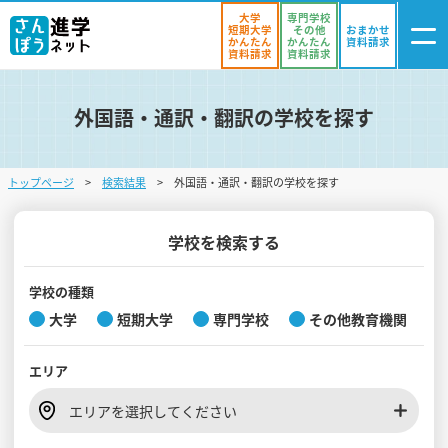
大学
専門学校
短期大学
その他
おまかせ
かんたん
かんたん
資料請求
資料請求
資料請求
外国語・通訳・翻訳の学校を探す
ログイン
気になる
資料リスト
・登録
トップページ
検索結果
外国語・通訳・翻訳の学校を探す
学校を探す
オープンキャンパスを探す
学校を検索する
進学イベント
学校の種類
大学
短期大学
専門学校
その他教育機関
入試・受験入門
エリア
お役立ち情報
エリアを選択してください