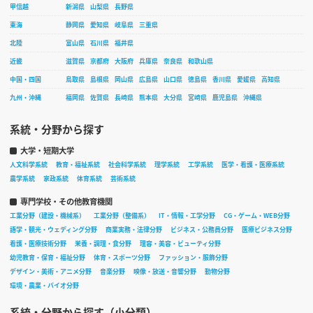
甲信越
新潟県
山梨県
長野県
東海
静岡県
愛知県
岐阜県
三重県
北陸
富山県
石川県
福井県
近畿
滋賀県
京都府
大阪府
兵庫県
奈良県
和歌山県
中国・四国
鳥取県
島根県
岡山県
広島県
山口県
徳島県
香川県
愛媛県
高知県
九州・沖縄
福岡県
佐賀県
長崎県
熊本県
大分県
宮崎県
鹿児島県
沖縄県
系統・分野から探す
大学・短期大学
人文科学系統
教育・福祉系統
社会科学系統
理学系統
工学系統
医学・看護・医療系統
農学系統
家政系統
体育系統
芸術系統
専門学校・その他教育機関
工業分野（建設・機械系）
工業分野（整備系）
IT・情報・工学分野
CG・ゲーム・WEB分野
語学・観光・ウェディング分野
商業実務・法律分野
ビジネス・公務員分野
医療ビジネス分野
看護・医療技術分野
栄養・調理・食分野
理容・美容・ビューティ分野
幼児教育・保育・福祉分野
体育・スポーツ分野
ファッション・服飾分野
デザイン・美術・アニメ分野
音楽分野
映像・放送・音響分野
動物分野
環境・農業・バイオ分野
系統・分野から探す（小分類）