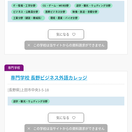
IT・情報・工学分野
CG・ゲーム・WEB分野
語学・観光・ウェディング分野
ビジネス・公務員分野
医療ビジネス分野
映像・放送・音響分野
工業分野（建設・機械系）
環境・農業・バイオ分野
気になる
この学校は当サイトからの資料請求ができません
専門学校
専門学校 長野ビジネス外語カレッジ
[長野県]上田市中央3-5-18
語学・観光・ウェディング分野
気になる
この学校は当サイトからの資料請求ができません