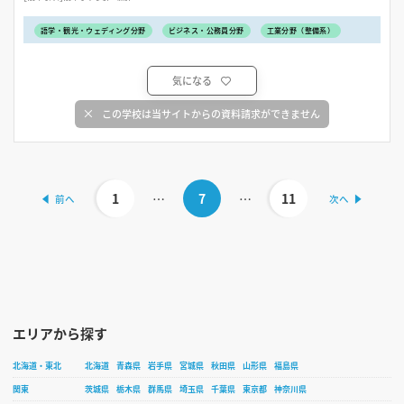
語学・観光・ウェディング分野
ビジネス・公務員分野
工業分野（整備系）
気になる
この学校は当サイトからの資料請求ができません
1
…
7
…
11
エリアから探す
北海道・東北
北海道
青森県
岩手県
宮城県
秋田県
山形県
福島県
関東
茨城県
栃木県
群馬県
埼玉県
千葉県
東京都
神奈川県