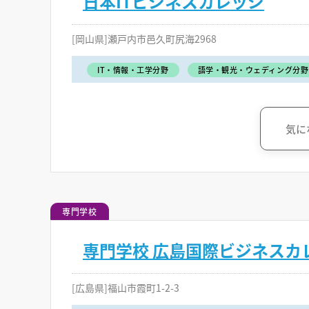
日本ITビジネスカレッジ
[岡山県]瀬戸内市邑久町尻海2968
IT・情報・工学分野
語学・観光・ウェディング分野
気に
専門学校
専門学校 広島国際ビジネスカ
[広島県]福山市霞町1-2-3