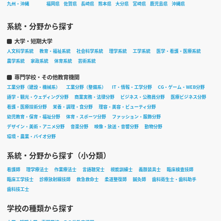
九州・沖縄
福岡県
佐賀県
長崎県
熊本県
大分県
宮崎県
鹿児島県
沖縄県
系統・分野から探す
大学・短期大学
人文科学系統
教育・福祉系統
社会科学系統
理学系統
工学系統
医学・看護・医療系統
農学系統
家政系統
体育系統
芸術系統
専門学校・その他教育機関
工業分野（建設・機械系）
工業分野（整備系）
IT・情報・工学分野
CG・ゲーム・WEB分野
語学・観光・ウェディング分野
商業実務・法律分野
ビジネス・公務員分野
医療ビジネス分野
看護・医療技術分野
栄養・調理・食分野
理容・美容・ビューティ分野
幼児教育・保育・福祉分野
体育・スポーツ分野
ファッション・服飾分野
デザイン・美術・アニメ分野
音楽分野
映像・放送・音響分野
動物分野
環境・農業・バイオ分野
系統・分野から探す（小分類）
看護師
理学療法士
作業療法士
言語聴覚士
視能訓練士
義肢装具士
臨床検査技師
臨床工学技士
診療放射線技師
救急救命士
柔道整復師
鍼灸師
歯科衛生士・歯科助手
歯科技工士
学校の種類から探す