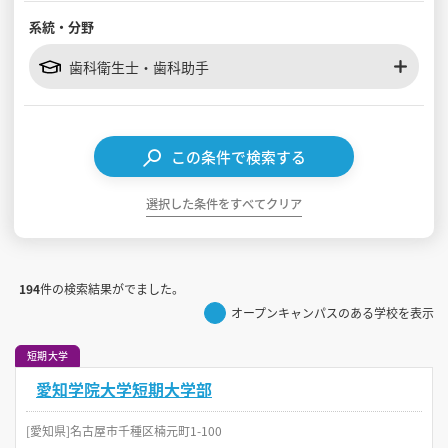
系統・分野
見学会WEB手引書
歯科衛生士・歯科助手
校内オンラインガイダンス
アンケートフォーム（学校用）
この条件で検索する
選択した条件をすべてクリア
194
件の検索結果がでました。
オープンキャンパスのある学校を表示
短期大学
愛知学院大学短期大学部
[愛知県]名古屋市千種区楠元町1-100