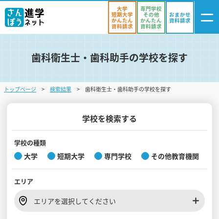
大学
専門学校
短期大学
その他
おまかせ
かんたん
かんたん
資料請求
資料請求
資料請求
歯科衛生士・歯科助手の学校を探す
ログイン
気になる
資料リスト
・登録
トップページ
検索結果
歯科衛生士・歯科助手の学校を探す
学校を探す
オープンキャンパスを探す
学校を検索する
進学イベント
学校の種類
大学
短期大学
専門学校
その他教育機関
入試・受験入門
エリア
お役立ち情報
エリアを選択してください