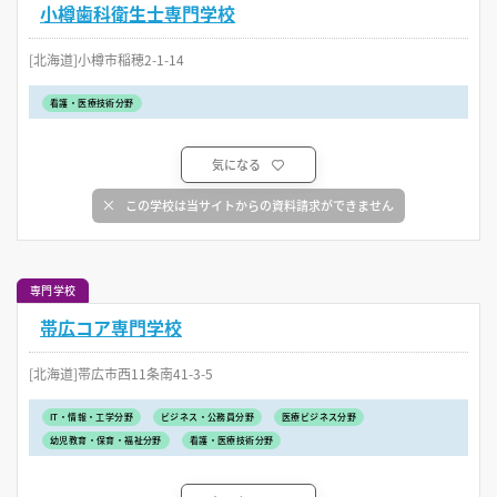
小樽歯科衛生士専門学校
[北海道]小樽市稲穂2-1-14
看護・医療技術分野
気になる
この学校は当サイトからの資料請求ができません
専門学校
帯広コア専門学校
[北海道]帯広市西11条南41-3-5
IT・情報・工学分野
ビジネス・公務員分野
医療ビジネス分野
幼児教育・保育・福祉分野
看護・医療技術分野