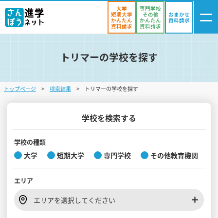
大学
専門学校
短期大学
その他
おまかせ
かんたん
かんたん
資料請求
資料請求
資料請求
トリマーの学校を探す
ログイン
気になる
資料リスト
・登録
トップページ
検索結果
トリマーの学校を探す
学校を探す
オープンキャンパスを探す
学校を検索する
進学イベント
学校の種類
大学
短期大学
専門学校
その他教育機関
入試・受験入門
エリア
お役立ち情報
エリアを選択してください