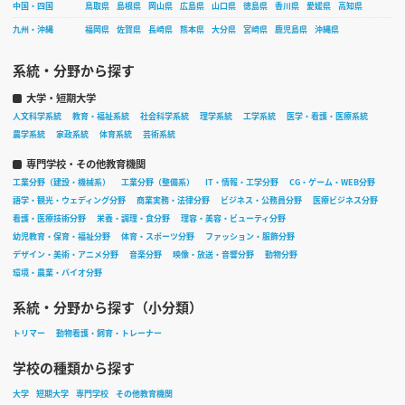
中国・四国
鳥取県
島根県
岡山県
広島県
山口県
徳島県
香川県
愛媛県
高知県
九州・沖縄
福岡県
佐賀県
長崎県
熊本県
大分県
宮崎県
鹿児島県
沖縄県
系統・分野から探す
大学・短期大学
人文科学系統
教育・福祉系統
社会科学系統
理学系統
工学系統
医学・看護・医療系統
農学系統
家政系統
体育系統
芸術系統
専門学校・その他教育機関
工業分野（建設・機械系）
工業分野（整備系）
IT・情報・工学分野
CG・ゲーム・WEB分野
語学・観光・ウェディング分野
商業実務・法律分野
ビジネス・公務員分野
医療ビジネス分野
看護・医療技術分野
栄養・調理・食分野
理容・美容・ビューティ分野
幼児教育・保育・福祉分野
体育・スポーツ分野
ファッション・服飾分野
デザイン・美術・アニメ分野
音楽分野
映像・放送・音響分野
動物分野
環境・農業・バイオ分野
系統・分野から探す（小分類）
トリマー
動物看護・飼育・トレーナー
学校の種類から探す
大学
短期大学
専門学校
その他教育機関