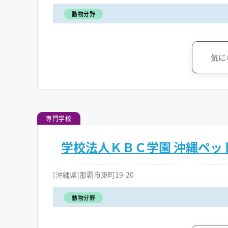
動物分野
気に
専門学校
学校法人ＫＢＣ学園 沖縄ペッ
[沖縄県]那覇市東町19-20
動物分野