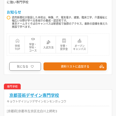
に強い専門学校
お知らせ
読売新聞社が創設した本校は、映像、IT、電気電子、建築、臨床工学、介護福祉と
幅広い分野が学べる各省庁の養成・認定校です。
東京ドームすぐそばのキャンパスは駅直結で抜群のアクセス。最新の設備を揃えた
施設で学べます。
学部・
学校
学費・
オープン
学科・
入試方法
TOP
奨学金
キャンパス
コース
気になる
資料リストに追加する
専門学校
京都芸術デザイン専門学校
キョウトゲイジュツデザインセンモンガッコウ
[京都府]京都市左京区北白川上終町3