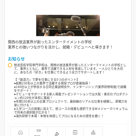
関西の放送業界が創ったエンターテイメントの学校
業界との強いつながりを活かし、就職・デビューへと導きます！
お知らせ
放送芸術学院専門学校は、関西の放送業界が創ったエンターテイメントの学校とし
て、業界とともに、業界で活躍できる人材を育成しています。一人ひとりを大切
に、あなたの「好き」を仕事にできるよう全力でサポートします！
【「創造力」で夢を仕事にする5つのポイント】
●総勢230名以上の業界で活躍する現役プロが直接指導！
●140社以上が参加する合同企業説明会や、インターンシップ(業界研修制度)で就職
をサポート！
●デビューをサポートする新人発掘プレゼンテーションでは大阪・東京のプロダクシ
ョン約120社が本校に集結！
●年間100本以上の企業プロジェクトで、最前線のリアルな仕事を経験し、即戦力を
身に付ける！
●入学コースの授業に加えて、他コースの授業も選択できるWメジャーカリキュラム
で将来の選択肢が広がる！
●海外研修で本場・本物を体感してプロになるための感性を磨く！