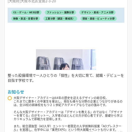
[大阪府]大阪市北区堂島2-3-20
CG・ゲーム・WEB分野
ファッション・服飾分野
デザイン・美術・アニメ分野
映像・放送・音響分野
工業分野（建設・機械系）
理容・美容・ビューティ分野
整った設備環境で一人ひとりの「個性」を大切に育て、就職・デビューを
目指す学校です。
お知らせ
大阪デザイナー・アカデミーは64年の歴史を迎えるデザインの総合校。
これまでに数多くの卒業生を輩出し、現在も様々な分野の企業とつながりがあるの
は、全18校の姉妹校をもつ２１世紀アカデメイアならではの強みです。
そんな大阪デザイナー・アカデミーは「デザインを教える」のではなく「デザイナ
ーを育てる」のがモットー。入学者のほとんどの方が初心者ですが、基礎から学ぶ
カリキュラムで即戦力を習得します。
また、総合選抜型（AO入学）エントリー者限定の入学前無料授業「AOプレスクー
ル」を実践し、在学中には「業界EXPO」という特大就職イベントも行います。