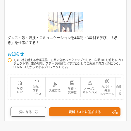
ダンス・歌・演技・コミュニケーションを4年制・3年制で学び、「好
き」を仕事にする！
お知らせ
1,300社を超える音楽業界・企業の全面バックアップのもと、年間100を超えるプロ
ジェクトで仕事の現場、ステージ経験などでプロとしての経験が自然と身につく、
OSM＆DAだからできるプロジェクトです。
学部・
在校生・
自慢の先生
学校
学費・
オープン
学科・
入試方法
先輩
研究・
TOP
奨学金
キャンパス
コース
メッセージ
学生活動
気になる
資料リストに追加する