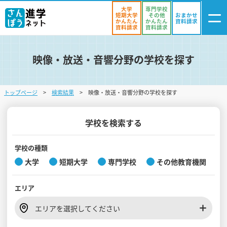
大学
専門学校
短期大学
その他
おまかせ
かんたん
かんたん
資料請求
資料請求
資料請求
映像・放送・音響分野の学校を探す
ログイン
気になる
資料リスト
・登録
トップページ
検索結果
映像・放送・音響分野の学校を探す
学校を探す
オープンキャンパスを探す
学校を検索する
進学イベント
学校の種類
大学
短期大学
専門学校
その他教育機関
入試・受験入門
エリア
お役立ち情報
エリアを選択してください