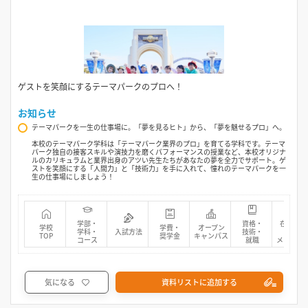
ゲストを笑顔にするテーマパークのプロへ！
お知らせ
テーマパークを一生の仕事場に。「夢を見るヒト」から、「夢を魅せるプロ」へ。
本校のテーマパーク学科は「テーマパーク業界のプロ」を育てる学科です。テーマ
パーク独自の接客スキルや演技力を磨くパフォーマンスの授業など、本校オリジナ
ルのカリキュラムと業界出身のアツい先生たちがあなたの夢を全力でサポート。ゲ
ストを笑顔にする「人間力」と「技術力」を手に入れて、憧れのテーマパークを一
生の仕事場にしましょう！
学部・
資格・
在校生・
学校
学費・
オープン
学科・
入試方法
技術・
先輩
TOP
奨学金
キャンパス
コース
就職
メッセー
気になる
資料リストに追加する