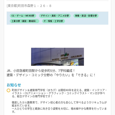
[東京都]町田市森野１－２６－８
CG・ゲーム・WEB分野
デザイン・美術・アニメ分野
映像・放送・音響分野
工業分野（建設・機械系）
IT・情報・工学分野
JR、小田急線町田駅から徒歩約5分、7学科編成！
建築・デザイン・コミック分野の「やりたい」を「できる」に！
お知らせ
町田デザイン＆建築専門学校（まちデ）は開校48年を迎える、建築・インテリア・
イラスト・CGアニメーション・グラフィック・コミックイラスト・マンガが学べ
る、総合デザインの専門学校です！
徹底した少人数教育で、デザイン初心者の方も安心して学べるようカリキュラムが
組まれています。
一人ひとりの学生と親身に向き合う姿勢を大切に、極め細やかな教育を行っていま
す。