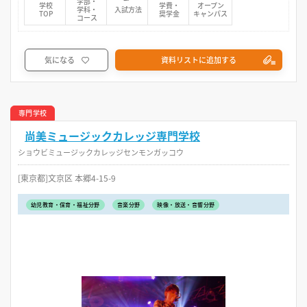
学部・
学校
学費・
オープン
学科・
入試方法
TOP
奨学金
キャンパス
コース
気になる
資料リストに追加する
専門学校
尚美ミュージックカレッジ専門学校
ショウビミュージックカレッジセンモンガッコウ
[東京都]文京区 本郷4-15-9
幼児教育・保育・福祉分野
音楽分野
映像・放送・音響分野