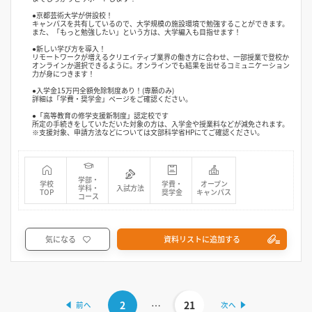
●京都芸術大学が併設校！
キャンパスを共有しているので、大学規模の施設環境で勉強することができます。
また、「もっと勉強したい」という方は、大学編入も目指せます！
●新しい学び方を導入！
リモートワークが増えるクリエイティブ業界の働き方に合わせ、一部授業で登校か
オンラインか選択できるように。オンラインでも結果を出せるコミュニケーション
力が身につきます！
●入学金15万円全額免除制度あり！(専願のみ)
詳細は「学費・奨学金」ページをご確認ください。
●「高等教育の修学支援新制度」認定校です
所定の手続きをしていただいた対象の方は、入学金や授業料などが減免されます。
※支援対象、申請方法などについては文部科学省HPにてご確認ください。
学部・
学校
学費・
オープン
学科・
入試方法
TOP
奨学金
キャンパス
コース
気になる
資料リストに追加する
2
…
21