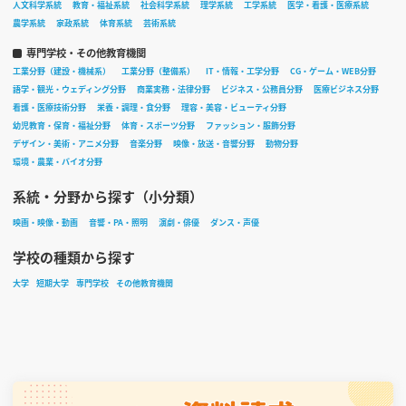
人文科学系統
教育・福祉系統
社会科学系統
理学系統
工学系統
医学・看護・医療系統
農学系統
家政系統
体育系統
芸術系統
専門学校・その他教育機関
工業分野（建設・機械系）
工業分野（整備系）
IT・情報・工学分野
CG・ゲーム・WEB分野
語学・観光・ウェディング分野
商業実務・法律分野
ビジネス・公務員分野
医療ビジネス分野
看護・医療技術分野
栄養・調理・食分野
理容・美容・ビューティ分野
幼児教育・保育・福祉分野
体育・スポーツ分野
ファッション・服飾分野
デザイン・美術・アニメ分野
音楽分野
映像・放送・音響分野
動物分野
環境・農業・バイオ分野
系統・分野から探す（小分類）
映画・映像・動画
音響・PA・照明
演劇・俳優
ダンス・声優
学校の種類から探す
大学
短期大学
専門学校
その他教育機関