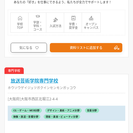
あなたの「好き」を仕事にできるよう、私たちが全力でサポートします！
学部・
学校
学費・
オープン
学科・
入試方法
TOP
奨学金
キャンパス
コース
気になる
資料リストに追加する
専門学校
放送芸術学院専門学校
ホウソウゲイジュツガクインセンモンガッコウ
[大阪府]大阪市西区北堀江2-4-4
CG・ゲーム・WEB分野
デザイン・美術・アニメ分野
音楽分野
映像・放送・音響分野
理容・美容・ビューティ分野