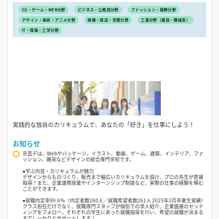
CG・ゲーム・WEB分野
ビジネス・公務員分野
ファッション・服飾分野
デザイン・美術・アニメ分野
映像・放送・音響分野
工業分野（建設・機械系）
IT・情報・工学分野
実践的な独自のカリキュラムで、あなたの「好き」を仕事にしよう！
お知らせ
京芸デは、Webやパッケージ、イラスト、動画、ゲーム、建築、インテリア、ファ
ッション、雑貨などデザインの総合専門学校です。
●学ぶ内容・カリキュラムが魅力
デザインからものづくり、販売まで幅広いカリキュラムを設け、プロの先生が直接
指導！また、企業連携授業やインターンシップ制度など、実際の仕事の経験を積む
ことができます。
●就職内定率99.6％（内定者数260人／就職希望者数261人 2025年3月卒業生実績）
クラス担任だけでなく、就職専門スタッフが個別での求人紹介、企業面接のセッテ
ィングをフォロー。それぞれの学生にあった就職指導を行い、希望の就職が決まる
までしっかりとサポートします！