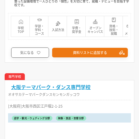
整った設備環境で一人ひとりの「個性」を大切に育て、就職・デビューを目指す学
校です。
学部・
資格・
在校生・
学校
学費・
オープン
学科・
入試方法
技術・
先輩
TOP
奨学金
キャンパス
コース
就職
メッセー
気になる
資料リストに追加する
専門学校
大阪テーマパーク・ダンス専門学校
オオサカテーマパークダンスセンモンガッコウ
[大阪府]大阪市西区江戸堀2-1-25
語学・観光・ウェディング分野
映像・放送・音響分野