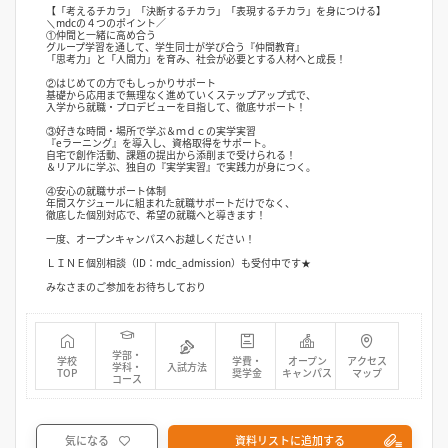
【「考えるチカラ」「決断するチカラ」「表現するチカラ」を身につける】
＼mdcの４つのポイント／
①仲間と一緒に高め合う
グループ学習を通して、学生同士が学び合う『仲間教育』
「思考力」と「人間力」を育み、社会が必要とする人材へと成長！
②はじめての方でもしっかりサポート
基礎から応用まで無理なく進めていくステップアップ式で、
入学から就職・プロデビューを目指して、徹底サポート！
③好きな時間・場所で学ぶ＆ｍｄｃの実学実習
『eラーニング』を導入し、資格取得をサポート。
自宅で創作活動、課題の提出から添削まで受けられる！
＆リアルに学ぶ、独自の『実学実習』で実践力が身につく。
④安心の就職サポート体制
年間スケジュールに組まれた就職サポートだけでなく、
徹底した個別対応で、希望の就職へと導きます！
一度、オープンキャンパスへお越しください！
ＬＩＮＥ個別相談（ID：mdc_admission）も受付中です★
みなさまのご参加をお待ちしており
学部・
学校
学費・
オープン
アクセス
学科・
入試方法
TOP
奨学金
キャンパス
マップ
コース
気になる
資料リストに追加する