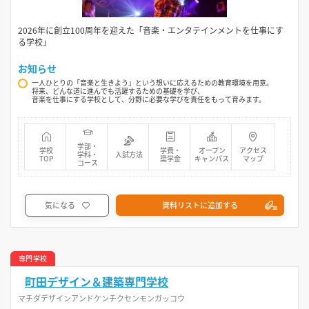
2026年に創立100周年を迎えた「音楽・エンタテインメントを仕事にす
る学校」
お知らせ
一人ひとりの「音楽と生きよう」という想いに応えるための教育環境を用意。
将来、どんな道に進んでも活躍するための基礎を学び、
音楽を仕事にする学校として、分野に必要な学びを責任をもって育みます。
学部・
学校
学費・
オープン
アクセス
学科・
入試方法
TOP
奨学金
キャンパス
マップ
コース
気になる
資料リストに追加する
専門学校
町田デザイン＆建築専門学校
マチダデザインアンドケンチクセンモンガッコウ