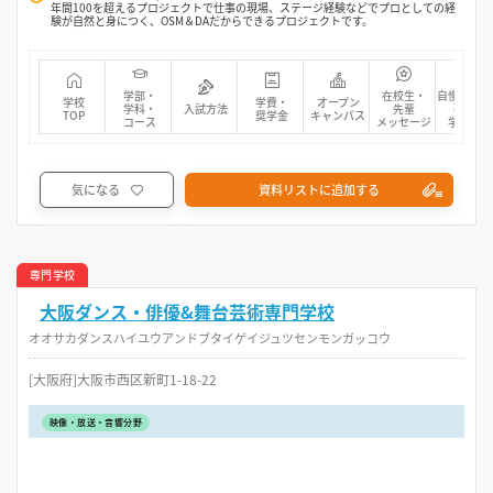
年間100を超えるプロジェクトで仕事の現場、ステージ経験などでプロとしての経
験が自然と身につく、OSM＆DAだからできるプロジェクトです。
学部・
在校生・
自慢の先生
学校
学費・
オープン
学科・
入試方法
先輩
研究・
TOP
奨学金
キャンパス
コース
メッセージ
学生活動
気になる
資料リストに追加する
専門学校
大阪ダンス・俳優&舞台芸術専門学校
オオサカダンスハイユウアンドブタイゲイジュツセンモンガッコウ
[大阪府]大阪市西区新町1-18-22
映像・放送・音響分野