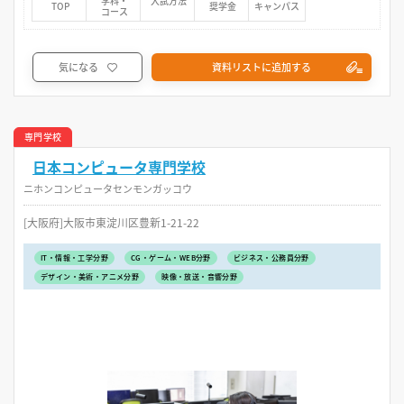
学科・
入試方法
TOP
奨学金
キャンパス
コース
気になる
資料リストに追加する
専門学校
日本コンピュータ専門学校
ニホンコンピュータセンモンガッコウ
[大阪府]大阪市東淀川区豊新1-21-22
IT・情報・工学分野
CG・ゲーム・WEB分野
ビジネス・公務員分野
デザイン・美術・アニメ分野
映像・放送・音響分野