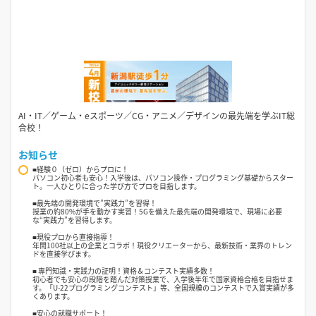
AI・IT／ゲーム・eスポーツ／CG・アニメ／デザインの最先端を学ぶIT総
合校！
お知らせ
■経験０（ゼロ）からプロに！
パソコン初心者も安心！入学後は、パソコン操作・プログラミング基礎からスター
ト。一人ひとりに合った学び方でプロを目指します。
■最先端の開発環境で”実践力”を習得！
授業の約80%が手を動かす実習！5Gを備えた最先端の開発環境で、現場に必要
な“実践力”を習得します。
■現役プロから直接指導！
年間100社以上の企業とコラボ！現役クリエーターから、最新技術・業界のトレン
ドを直接学びます。
■ 専門知識・実践力の証明！資格＆コンテスト実績多数！
初心者でも安心の段階を踏んだ対策授業で、入学後半年で国家資格合格を目指せま
す。「U-22プログラミングコンテスト」等、全国規模のコンテストで入賞実績が多
くあります。
■安心の就職サポート！