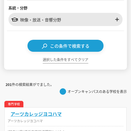
系統・分野
見学会WEB手引書
映像・放送・音響分野
校内オンラインガイダンス
アンケートフォーム（学校用）
この条件で検索する
選択した条件をすべてクリア
201
件の検索結果がでました。
オープンキャンパスのある学校を表示
専門学校
アーツカレッジヨコハマ
アーツカレッジヨコハマ