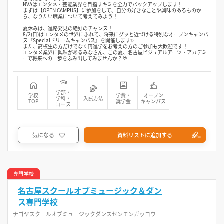
NVAはエンタメ・芸能業界を目指すキミを全力でバックアップします！
まずは【OPEN CAMPUS】に参加をして、自分の好きなことや興味のあるものか
ら、なりたい職業について考えてみよう！
夏休みは、進路発見の絶好のチャンス！
8/2(日)はエンタメの世界にふれて、将来にグッと近づける特別なオープンキャンパ
ス『Specialドリームキャンパス』を開催します✨
また、高校生の方だけでなく再進学をお考えの方のご参加も大歓迎です！
エンタメ業界に興味があるみなさん、この夏、名古屋ビジュアルアーツ・アカデミ
ーで将来への一歩をふみ出してみませんか？🌴
学部・
学校
学費・
オープン
学科・
入試方法
TOP
奨学金
キャンパス
コース
気になる
資料リストに追加する
専門学校
名古屋スクールオブミュージック＆ダン
ス専門学校
ナゴヤスクールオブミュージックダンスセンモンガッコウ