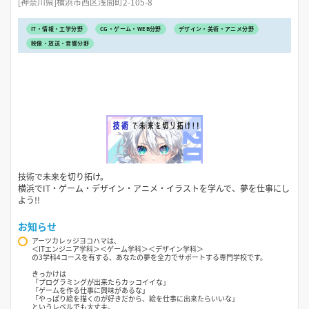
[神奈川県]横浜市西区浅間町2-105-8
IT・情報・工学分野
CG・ゲーム・WEB分野
デザイン・美術・アニメ分野
映像・放送・音響分野
技術で未来を切り拓け。
横浜でIT・ゲーム・デザイン・アニメ・イラストを学んで、夢を仕事にし
よう!!
お知らせ
アーツカレッジヨコハマは、
＜ITエンジニア学科＞＜ゲーム学科＞＜デザイン学科＞
の3学科4コースを有する、あなたの夢を全力でサポートする専門学校です。
きっかけは
「プログラミングが出来たらカッコイイな」
「ゲームを作る仕事に興味があるな」
「やっぱり絵を描くのが好きだから、絵を仕事に出来たらいいな」
というレベルでも大丈夫。