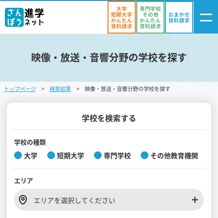
大学
専門学校
短期大学
その他
おまかせ
かんたん
かんたん
資料請求
資料請求
資料請求
映像・放送・音響分野の学校を探す
ログイン
気になる
資料リスト
・登録
トップページ
検索結果
映像・放送・音響分野の学校を探す
学校を探す
オープンキャンパスを探す
学校を検索する
進学イベント
学校の種類
大学
短期大学
専門学校
その他教育機関
入試・受験入門
エリア
お役立ち情報
エリアを選択してください