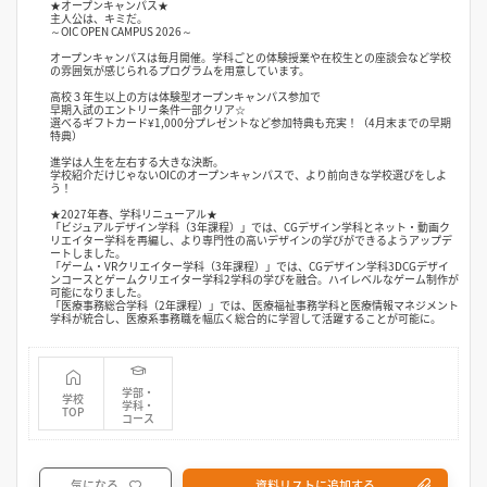
★オープンキャンパス★
主人公は、キミだ。
～OIC OPEN CAMPUS 2026～
オープンキャンパスは毎月開催。学科ごとの体験授業や在校生との座談会など学校
の雰囲気が感じられるプログラムを用意しています。
高校３年生以上の方は体験型オープンキャンパス参加で
早期入試のエントリー条件一部クリア☆
選べるギフトカード¥1,000分プレゼントなど参加特典も充実！（4月末までの早期
特典）
進学は人生を左右する大きな決断。
学校紹介だけじゃないOICのオープンキャンパスで、より前向きな学校選びをしよ
う！
★2027年春、学科リニューアル★
「ビジュアルデザイン学科（3年課程）」では、CGデザイン学科とネット・動画ク
リエイター学科を再編し、より専門性の高いデザインの学びができるようアップデ
ートしました。
「ゲーム・VRクリエイター学科（3年課程）」では、CGデザイン学科3DCGデザイ
ンコースとゲームクリエイター学科2学科の学びを融合。ハイレベルなゲーム制作が
可能になりました。
「医療事務総合学科（2年課程）」では、医療福祉事務学科と医療情報マネジメント
学科が統合し、医療系事務職を幅広く総合的に学習して活躍することが可能に。
学部・
学校
学科・
TOP
コース
気になる
資料リストに追加する