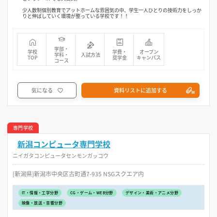
少人数制個別教育でアットホームな雰囲気の中、学生一人ひとりの技術力をしっか
りと伸ばしていく環境が整っている学校です！！
学部・
学校
学費・
オープン
学科・
入試方法
TOP
奨学金
キャンパス
コース
気になる
資料リストに追加する
専門学校
新潟コンピュータ専門学校
ニイガタコンピュータセンモンガッコウ
[新潟県]新潟市中央区古町通7-935 NSGスクエア内
IT・情報・工学分野
CG・ゲーム・WEB分野
デザイン・美術・アニメ分野
映像・放送・音響分野