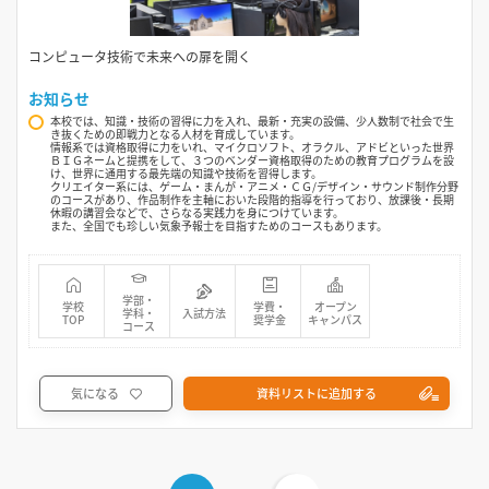
コンピュータ技術で未来への扉を開く
お知らせ
本校では、知識・技術の習得に力を入れ、最新・充実の設備、少人数制で社会で生
き抜くための即戦力となる人材を育成しています。
情報系では資格取得に力をいれ、マイクロソフト、オラクル、アドビといった世界
ＢＩＧネームと提携をして、３つのベンダー資格取得のための教育プログラムを設
け、世界に通用する最先端の知識や技術を習得します。
クリエイター系には、ゲーム・まんが・アニメ・ＣＧ/デザイン・サウンド制作分野
のコースがあり、作品制作を主軸においた段階的指導を行っており、放課後・長期
休暇の講習会などで、さらなる実践力を身につけています。
また、全国でも珍しい気象予報士を目指すためのコースもあります。
学部・
学校
学費・
オープン
学科・
入試方法
TOP
奨学金
キャンパス
コース
気になる
資料リストに追加する