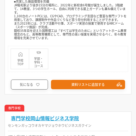
■充実した施設環境を完備
JR稲毛駅より徒歩15分の場所に、2022年に新校舎6号館が誕生しました。3階建
て、14教室、3つの学生ホール、自由に利用できる屋上ガーデンも兼ね備えていま
す。
1,100台のノートPCには、CGやCAD、プログラミング言語など豊富な専門ソフトを
用意しており、課題制作や作品づくりなど思う存分利用することができます。
また2023年には、クラブ活動や行事、スポーツ実習の授業で使用するKRCドーム
（スポーツ施設）が完成。
開校35年目を迎えた国際理工は『すべては学生のために』というアットホーム教育
理念のもと、高等教育機関として、専門性の高い授業を実現させるべく、年々教育
環境を充実させています。
学部・
学校
学科・
TOP
コース
気になる
資料リストに追加する
専門学校
専門学校岡山情報ビジネス学院
センモンガッコウオカヤマジョウホウビジネスガクイン