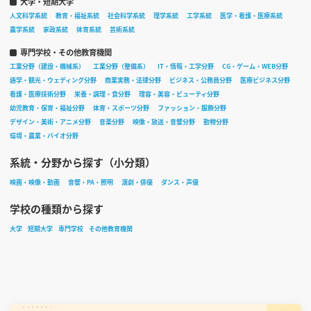
大学・短期大学
人文科学系統
教育・福祉系統
社会科学系統
理学系統
工学系統
医学・看護・医療系統
農学系統
家政系統
体育系統
芸術系統
専門学校・その他教育機関
工業分野（建設・機械系）
工業分野（整備系）
IT・情報・工学分野
CG・ゲーム・WEB分野
語学・観光・ウェディング分野
商業実務・法律分野
ビジネス・公務員分野
医療ビジネス分野
看護・医療技術分野
栄養・調理・食分野
理容・美容・ビューティ分野
幼児教育・保育・福祉分野
体育・スポーツ分野
ファッション・服飾分野
デザイン・美術・アニメ分野
音楽分野
映像・放送・音響分野
動物分野
環境・農業・バイオ分野
系統・分野から探す（小分類）
映画・映像・動画
音響・PA・照明
演劇・俳優
ダンス・声優
学校の種類から探す
大学
短期大学
専門学校
その他教育機関