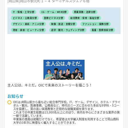
[岡山県]岡山市駅元町１－４ ターミナルスクエア６階
IT・情報・工学分野
CG・ゲーム・WEB分野
商業実務・法律分野
ビジネス・公務員分野
医療ビジネス分野
幼児教育・保育・福祉分野
デザイン・美術・アニメ分野
映像・放送・音響分野
ファッション・服飾分野
理容・美容・ビューティ分野
語学・観光・ウェディング分野
看護・医療技術分野
主人公は、キミだ。OICで未来のストーリーを描こう！
お知らせ
OICはJR岡山駅から最も近い総合専門学校。IT、ゲーム、デザイン、ホテル・ブライ
ダル・観光、医療事務、公務員など、時代のニーズに合わせた多彩な9学科・5コー
スを設置し、質の高い実践教育と圧倒的な就職実績を誇ります。
これまでの卒業生総数は13,000名以上にのぼり、県内を中心にさまざまな業界の第
一線で活躍しています。
卒業後の進路は就職だけでなく、希望者は大学編入制度を利用することで岡山商科
大学の3年次に無理なく編入することができます。