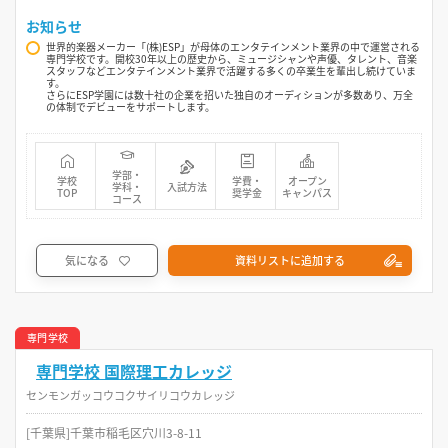
お知らせ
世界的楽器メーカー「(株)ESP」が母体のエンタテインメント業界の中で運営される
専門学校です。開校30年以上の歴史から、ミュージシャンや声優、タレント、音楽
スタッフなどエンタテインメント業界で活躍する多くの卒業生を輩出し続けていま
す。
さらにESP学園には数十社の企業を招いた独自のオーディションが多数あり、万全
の体制でデビューをサポートします。
学部・
学校
学費・
オープン
学科・
入試方法
TOP
奨学金
キャンパス
コース
気になる
資料リストに追加する
専門学校
専門学校 国際理工カレッジ
センモンガッコウコクサイリコウカレッジ
[千葉県]千葉市稲毛区穴川3-8-11