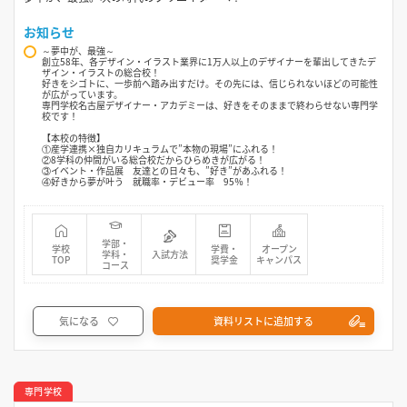
お知らせ
～夢中が、最強～
創立58年、各デザイン・イラスト業界に1万人以上のデザイナーを輩出してきたデ
ザイン・イラストの総合校！
好きをシゴトに、一歩前へ踏み出すだけ。その先には、信じられないほどの可能性
が広がっています。
専門学校名古屋デザイナー・アカデミーは、好きをそのままで終わらせない専門学
校です！
【本校の特徴】
①産学連携×独自カリキュラムで”本物の現場”にふれる！
②8学科の仲間がいる総合校だからひらめきが広がる！
③イベント・作品展 友達との日々も、”好き”があふれる！
④好きから夢が叶う 就職率・デビュー率 95％！
学部・
学校
学費・
オープン
学科・
入試方法
TOP
奨学金
キャンパス
コース
気になる
資料リストに追加する
専門学校