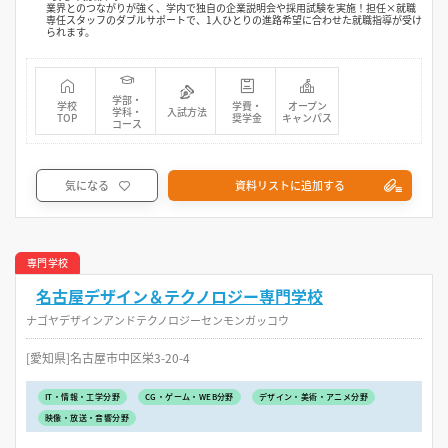
業界とのつながりが強く、学内で独自の企業説明会や採用試験を実施！担任×就職
専任スタッフのダブルサポートで、1人ひとりの進路希望に合わせた就職指導が受け
られます。
学部・
学校
学費・
オープン
学科・
入試方法
TOP
奨学金
キャンパス
コース
気になる
資料リストに追加する
専門学校
名古屋デザイン＆テクノロジー専門学校
ナゴヤデザインアンドテクノロジーセンモンガッコウ
[愛知県]名古屋市中区栄3-20-4
IT・情報・工学分野
CG・ゲーム・WEB分野
デザイン・美術・アニメ分野
映像・放送・音響分野