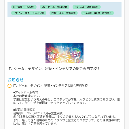
IT・情報・工学分野
CG・ゲーム・WEB分野
ビジネス・公務員分野
デザイン・美術・アニメ分野
映像・放送・音響分野
工業分野（建設・機械系）
IT、ゲーム、デザイン、建築・インテリアの総合専門学校！！
お知らせ
IT、ゲーム、デザイン、建築・インテリアの総合専門学校
■アットホーム教育
本校の教育理念です。
学生は家族という考えのもと、全スタッフが学生一人ひとりと真剣に向き合い、徹
底して、学生生活を就職までバックアップしていきます。
■就職の国際理工
就職率96.7％（2025年3月卒業生実績）
創立35年の信頼と実績を背景に、多くの企業と太いパイプでつながれています。
永年、培ってきた就職のためのノウハウと企業とのつながりで、この就職難の時代
にも、高い内定率を誇っています。