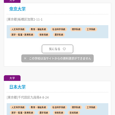
帝京大学
[東京都]板橋区加賀2-11-1
人文科学系統
教育・福祉系統
社会科学系統
理学系統
工学系統
医学・看護・医療系統
体育系統
農学系統
気になる
この学校は当サイトからの資料請求ができません
大学
日本大学
[東京都]千代田区九段南4-8-24
人文科学系統
教育・福祉系統
社会科学系統
理学系統
工学系統
医学・看護・医療系統
農学系統
体育系統
芸術系統