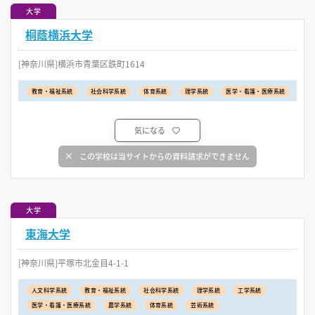
大学
桐蔭横浜大学
[神奈川県]横浜市青葉区鉄町1614
教育・福祉系統
社会科学系統
体育系統
理学系統
医学・看護・医療系統
気になる
この学校は当サイトからの資料請求ができません
大学
東海大学
[神奈川県]平塚市北金目4-1-1
人文科学系統
教育・福祉系統
社会科学系統
理学系統
工学系統
医学・看護・医療系統
農学系統
体育系統
芸術系統