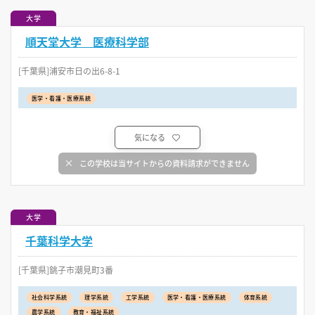
大学
順天堂大学 医療科学部
[千葉県]浦安市日の出6-8-1
医学・看護・医療系統
気になる
この学校は当サイトからの資料請求ができません
大学
千葉科学大学
[千葉県]銚子市潮見町3番
社会科学系統
理学系統
工学系統
医学・看護・医療系統
体育系統
農学系統
教育・福祉系統