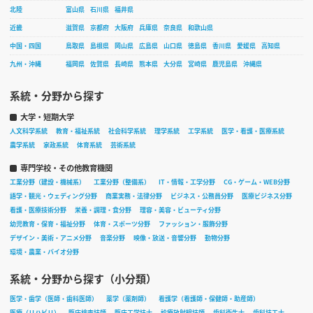
北陸
富山県
石川県
福井県
近畿
滋賀県
京都府
大阪府
兵庫県
奈良県
和歌山県
中国・四国
鳥取県
島根県
岡山県
広島県
山口県
徳島県
香川県
愛媛県
高知県
九州・沖縄
福岡県
佐賀県
長崎県
熊本県
大分県
宮崎県
鹿児島県
沖縄県
系統・分野から探す
大学・短期大学
人文科学系統
教育・福祉系統
社会科学系統
理学系統
工学系統
医学・看護・医療系統
農学系統
家政系統
体育系統
芸術系統
専門学校・その他教育機関
工業分野（建設・機械系）
工業分野（整備系）
IT・情報・工学分野
CG・ゲーム・WEB分野
語学・観光・ウェディング分野
商業実務・法律分野
ビジネス・公務員分野
医療ビジネス分野
看護・医療技術分野
栄養・調理・食分野
理容・美容・ビューティ分野
幼児教育・保育・福祉分野
体育・スポーツ分野
ファッション・服飾分野
デザイン・美術・アニメ分野
音楽分野
映像・放送・音響分野
動物分野
環境・農業・バイオ分野
系統・分野から探す（小分類）
医学・歯学（医師・歯科医師）
薬学（薬剤師）
看護学（看護師・保健師・助産師）
医療（リハビリ）
臨床検査技師
臨床工学技士
診療放射線技師
歯科衛生士
歯科技工士