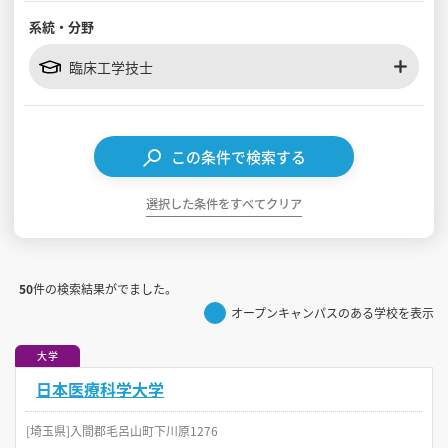
系統・分野
見学会WEB手引書
臨床工学技士
校内オンラインガイダンス
アンケートフォーム（学校用）
この条件で検索する
選択した条件をすべてクリア
50
件の検索結果がでました。
オープンキャンパスのある学校を表示
大学
日本医療科学大学
[埼玉県]入間郡毛呂山町下川原1276