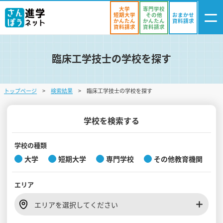
大学
専門学校
短期大学
その他
おまかせ
かんたん
かんたん
資料請求
資料請求
資料請求
臨床工学技士の学校を探す
ログイン
気になる
資料リスト
・登録
トップページ
検索結果
臨床工学技士の学校を探す
学校を探す
オープンキャンパスを探す
学校を検索する
進学イベント
学校の種類
大学
短期大学
専門学校
その他教育機関
入試・受験入門
エリア
お役立ち情報
エリアを選択してください