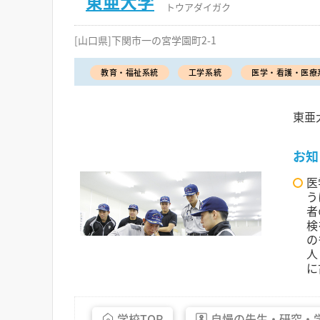
東亜大学
トウアダイガク
[山口県]下関市一の宮学園町2-1
教育・福祉系統
工学系統
医学・看護・医療
東亜
お知
医
う
者
検
の
人
に
学校
TOP
自慢の先生・
研究・