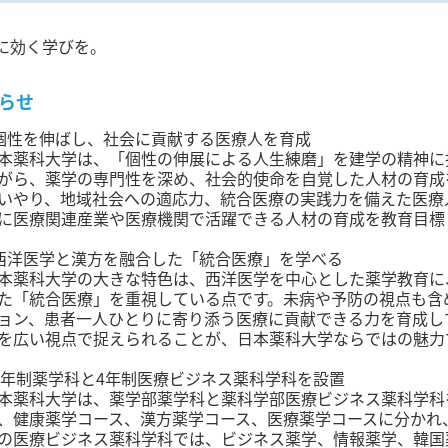
に効く学びを。
らせ
個性を伸ばし、社会に貢献する医療人を育成
本薬科大学は、「個性の伸展による人生練磨」を建学の精神に
がら、薬学の専門性を深め、社会的使命を自覚した人材の育成
いやり、地域社会への適応力、統合医療の実践力を備えた医療
に医療関連産業や医療機関で活躍できる人材の育成を教育目標
西洋医学と漢方を融合した「統合医療」を学べる
本薬科大学の大きな特色は、西洋医学を中心とした薬学教育に
た「統合医療」を重視している点です。未病や予防の視点も含
ョン、患者一人ひとりに寄り添う医療に貢献できる力を育成し
を広い視点で捉えられることが、日本薬科大学ならではの魅力
6年制薬学科と4年制医療ビジネス薬科学科を設置
本薬科大学は、薬学部薬学科と薬科学部医療ビジネス薬科学科
、健康薬学コース、漢方薬学コース、医療薬学コースに分かれ
の医療ビジネス薬科学科では、ビジネス薬学、情報薬学、韓国