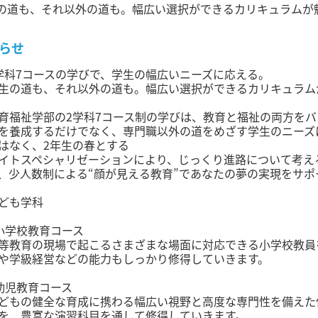
の道も、それ以外の道も。幅広い選択ができるカリキュラムが
らせ
学科7コースの学びで、学生の幅広いニーズに応える。
生の道も、それ以外の道も。幅広い選択ができるカリキュラム
育福祉学部の2学科7コース制の学びは、教育と福祉の両方を
を養成するだけでなく、専門職以外の道をめざす学生のニーズ
はなく、2年生の春とする
イトスペシャリゼーションにより、じっくり進路について考え
、少人数制による“顔が見える教育”であなたの夢の実現をサポ
ども学科
小学校教育コース
等教育の現場で起こるさまざまな場面に対応できる小学校教員
や学級経営などの能力もしっかり修得していきます。
幼児教育コース
どもの健全な育成に携わる幅広い視野と高度な専門性を備えた
を、豊富な演習科目を通して修得していきます。