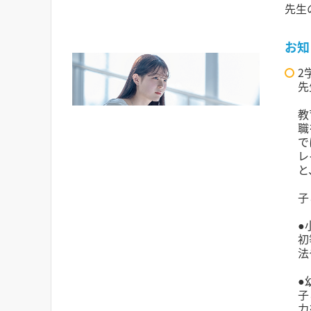
先生
お知
2
先
教
職
で
レ
と
子
●
初
法
●
子
力