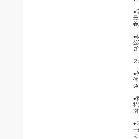
●
豊
養
●
公
ざ
ス
●
体
通
●
特
別
●
一
に