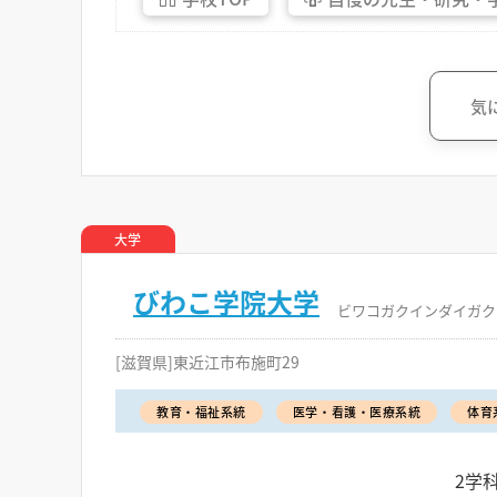
気
大学
びわこ学院大学
ビワコガクインダイガク
[滋賀県]東近江市布施町29
教育・福祉系統
医学・看護・医療系統
体育
2学