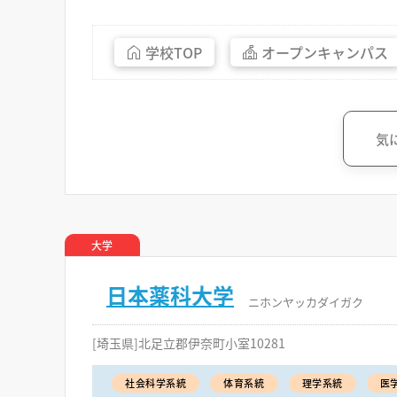
学校
TOP
オープン
キャンパス
気
大学
日本薬科大学
ニホンヤッカダイガク
[埼玉県]北足立郡伊奈町小室10281
社会科学系統
体育系統
理学系統
医