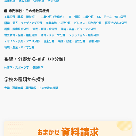
農学系統
家政系統
体育系統
芸術系統
専門学校・その他教育機関
工業分野（建設・機械系）
工業分野（整備系）
IT・情報・工学分野
CG・ゲーム・WEB分野
語学・観光・ウェディング分野
商業実務・法律分野
ビジネス・公務員分野
医療ビジネス分野
看護・医療技術分野
栄養・調理・食分野
理容・美容・ビューティ分野
幼児教育・保育・福祉分野
体育・スポーツ分野
ファッション・服飾分野
デザイン・美術・アニメ分野
音楽分野
映像・放送・音響分野
動物分野
環境・農業・バイオ分野
系統・分野から探す（小分類）
体育学・スポーツ学
健康科学
学校の種類から探す
大学
短期大学
専門学校
その他教育機関