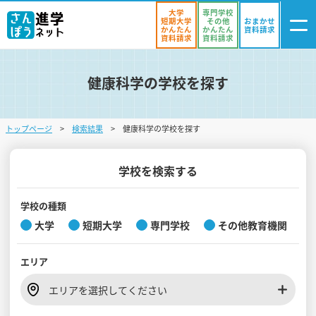
大学
専門学校
短期大学
その他
おまかせ
かんたん
かんたん
資料請求
資料請求
資料請求
健康科学の学校を探す
ログイン
気になる
資料リスト
・登録
トップページ
検索結果
健康科学の学校を探す
学校を探す
オープンキャンパスを探す
学校を検索する
進学イベント
学校の種類
大学
短期大学
専門学校
その他教育機関
入試・受験入門
エリア
お役立ち情報
エリアを選択してください