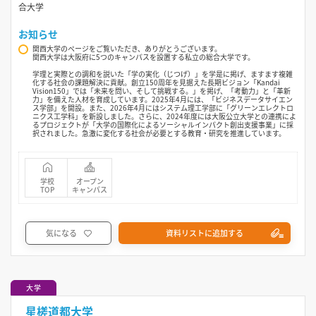
合大学
お知らせ
関西大学のページをご覧いただき、ありがとうございます。
関西大学は大阪府に5つのキャンパスを設置する私立の総合大学です。
学理と実際との調和を説いた「学の実化（じつげ）」を学是に掲げ、ますます複雑
化する社会の課題解決に貢献。創立150周年を見据えた長期ビジョン「Kandai
Vision150」では「未来を問い、そして挑戦する。」を掲げ、「考動力」と「革新
力」を備えた人材を育成しています。2025年4月には、「ビジネスデータサイエン
ス学部」を開設。また、2026年4月にはシステム理工学部に「グリーンエレクトロ
ニクス工学科」を新設しました。さらに、2024年度には大阪公立大学との連携によ
るプロジェクトが「大学の国際化によるソーシャルインパクト創出支援事業」に採
択されました。急激に変化する社会が必要とする教育・研究を推進しています。
学校
オープン
TOP
キャンパス
気になる
資料リストに追加する
大学
星槎道都大学