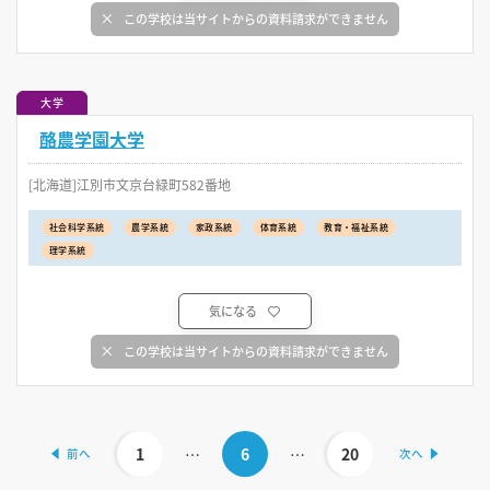
この学校は当サイトからの資料請求ができません
大学
酪農学園大学
[北海道]江別市文京台緑町582番地
社会科学系統
農学系統
家政系統
体育系統
教育・福祉系統
理学系統
気になる
この学校は当サイトからの資料請求ができません
1
…
6
…
20