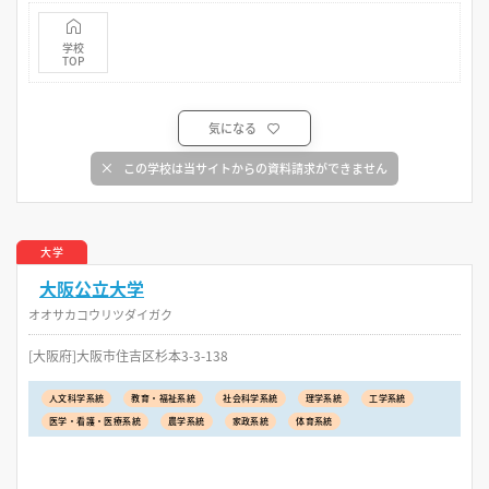
学校
TOP
気になる
この学校は当サイトからの資料請求ができません
大学
大阪公立大学
オオサカコウリツダイガク
[大阪府]大阪市住吉区杉本3-3-138
人文科学系統
教育・福祉系統
社会科学系統
理学系統
工学系統
医学・看護・医療系統
農学系統
家政系統
体育系統