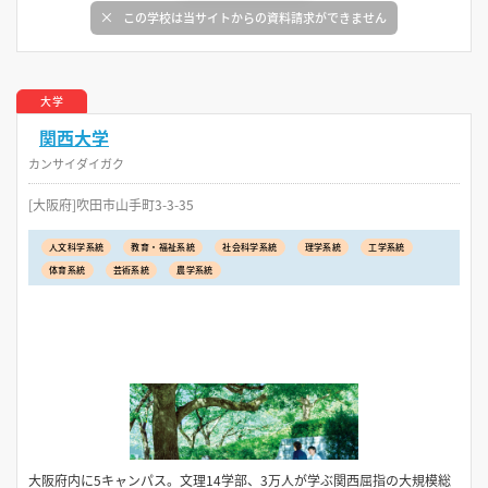
この学校は当サイトからの資料請求ができません
大学
関西大学
カンサイダイガク
[大阪府]吹田市山手町3-3-35
人文科学系統
教育・福祉系統
社会科学系統
理学系統
工学系統
体育系統
芸術系統
農学系統
大阪府内に5キャンパス。文理14学部、3万人が学ぶ関西屈指の大規模総