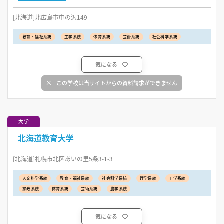
[北海道]北広島市中の沢149
教育・福祉系統
工学系統
体育系統
芸術系統
社会科学系統
気になる
この学校は当サイトからの資料請求ができません
大学
北海道教育大学
[北海道]札幌市北区あいの里5条3-1-3
人文科学系統
教育・福祉系統
社会科学系統
理学系統
工学系統
家政系統
体育系統
芸術系統
農学系統
気になる