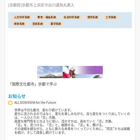
[京都府]京都市上京区今出川通烏丸東入
人文科学系統
教育・福祉系統
社会科学系統
理学系統
工学系統
体育系統
芸術系統
農学系統
「国際文化都市」京都で学ぶ
お知らせ
ALL DOSHISHA for the Future
世界は今日も動き、変わり続けています。
変化に流されるのではなく、変化を楽しみながら、自ら変化をつくり出していくの
は、一人ひとりの「志」次第。
高度な専門性をどのように培い、活かすかは、高めていく「志」次第。
「志」を、見つける。「志」と、格闘する。「志」を、繋げる。
その過程を経ながら、ともに新たな未来をつくっていくために。”同志”たちは挑戦
を続け、そして成長し続けています。