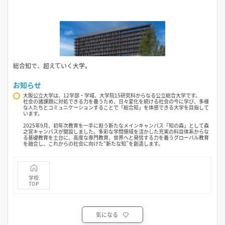
総合知で、超えていく大学。
お知らせ
大阪公立大学は、12学部・学域、大学院15研究科からなる公立総合大学です。
社会の諸課題に対処できる力を養うため、日々変化を続ける社会の今に学び、多様
な人たちとコミュニケーションすることで「総合知」を体感できる大学を目指して
います。
2025年9月、初年次教育を一手に担う新たなメインキャンパス「知の森」として森
之宮キャンパスが開設しました。多彩な学問領域を活かした充実の科目体系からな
る基礎教育を土台に、高度な専門教育、世界へと発信する力を養うグローバル教育
を融合し、これからの社会に向けた“新たな知”を創造します。
学校
TOP
気になる