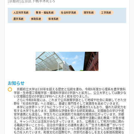
[京都府]左京区下鴨半木町1-5
人文科学系統
教育・福祉系統
社会科学系統
理学系統
工学系統
農学系統
家政系統
体育系統
お知らせ
京都府立大学は130年を超える歴史と伝統を重ね、令和6年度から理系を農学食科
学部・生命理工情報学部・環境科学部の3学部へと拡充し、公立大学としては数少な
い文理融合型の5学部12学科へと大きく舵を切りました。
さらに令和8年度には、これまで公共政策学部として地域や社会に貢献してきた分
野を「社会科学部」へと改組し、基礎と専門性そして実践性を高めていきます。
本学には世界トップ２％にランクインしている教員が3人もおり、優れた研究力を
有する大学でもあります。国際的な評価を受ける研究実績は、文理融合の学びや産
官学連携にも波及し、学生たちには実践的で先端的な環境が広がっています。京都
ならではの豊かな文化を大切にしながら、新しい発想や活動に挑む教員・学生が増
え、キャンパスには活気がみなぎっています。また、公務員として地方行政に携わ
る職員が多いことから、自治会や議会との連携を通じた""生きた教科書""がいつで
も身近にあり、京の食文化や伝統産業といった歴史的資源を生かした研究や教育に
も力を入れています。和食文化の国際化や、次世代の暮らしを支える新技術開発な