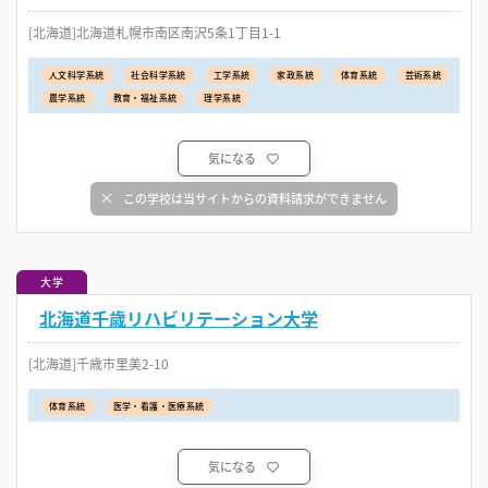
[北海道]北海道札幌市南区南沢5条1丁目1-1
人文科学系統
社会科学系統
工学系統
家政系統
体育系統
芸術系統
農学系統
教育・福祉系統
理学系統
気になる
この学校は当サイトからの資料請求ができません
大学
北海道千歳リハビリテーション大学
[北海道]千歳市里美2-10
体育系統
医学・看護・医療系統
気になる