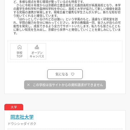
ど、多様な視点を育む環境が整っているのも特長です。
さらに令和８年度からは京都府立農芸高校と北桑田高校が系属高校となり、本学
の農学生命科学科や森林科学科を中心に、高校と大学が協力して新しい価値を創造
する究極の連携が実現します。現場主義で優秀な学生さんが入学し、新たな知を切
り拓いてくれると確信しています。
「ほわっとしているけれど芯は強い」という学風のもと、遠慮なく研究室を訪
れ、学問の魅力を存分に味わってください。本学の教職員一同、皆さんが自らの可
能性を発見し、成長できるよう全力でサポートいたします。私たちも皆さんととも
に新しい知見を生み出し、京都から世界へと発信していくことを楽しみにしていま
す。
学校
オープン
TOP
キャンパス
気になる
この学校は当サイトからの資料請求ができません
大学
同志社大学
ドウシシャダイガク