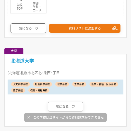
学部・
学校
学科・
TOP
コース
気になる
資料リストに追加する
大学
北海道大学
[北海道]札幌市北区北8条西5丁目
人文科学系統
社会科学系統
理学系統
工学系統
医学・看護・医療系統
農学系統
教育・福祉系統
気になる
この学校は当サイトからの資料請求ができません