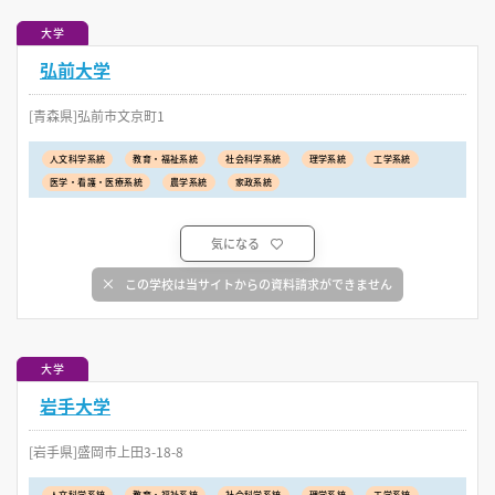
大学
弘前大学
[青森県]弘前市文京町1
人文科学系統
教育・福祉系統
社会科学系統
理学系統
工学系統
医学・看護・医療系統
農学系統
家政系統
気になる
この学校は当サイトからの資料請求ができません
大学
岩手大学
[岩手県]盛岡市上田3-18-8
人文科学系統
教育・福祉系統
社会科学系統
理学系統
工学系統