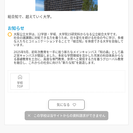
総合知で、超えていく大学。
お知らせ
大阪公立大学は、12学部・学域、大学院15研究科からなる公立総合大学です。
社会の諸課題に対処できる力を養うため、日々変化を続ける社会の今に学び、多様
な人たちとコミュニケーションすることで「総合知」を体感できる大学を目指して
います。
2025年9月、初年次教育を一手に担う新たなメインキャンパス「知の森」として森
之宮キャンパスが開設しました。多彩な学問領域を活かした充実の科目体系からな
る基礎教育を土台に、高度な専門教育、世界へと発信する力を養うグローバル教育
を融合し、これからの社会に向けた“新たな知”を創造します。
学校
TOP
気になる
この学校は当サイトからの資料請求ができません