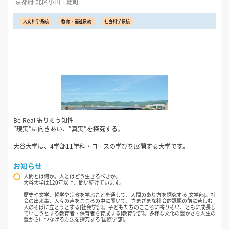
[京都府]北区小山上総町
人文科学系統
教育・福祉系統
社会科学系統
Be Real 寄りそう知性
”現実”に向きあい、”真実”を探究する。
大谷大学は、4学部11学科・コースの学びを展開する大学です。
お知らせ
人間とは何か。人とはどう生きるべきか。
大谷大学は120年以上、問い続けています。
歴史や文学、哲学や宗教を学ぶことを通して、人間のあり方を探究する[文学部]。社
会の出来事、人々の声をこころの中に置いて、さまざまな社会的課題の前に苦しむ
人のそばに立とうとする[社会学部]。子どもたちのこころに寄りそい、ともに成長し
ていこうとする教育者・保育者を育成する[教育学部]。多様な文化の豊かさを人生の
豊かさにつなげる方法を探究する[国際学部]。