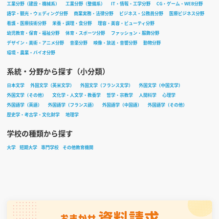
工業分野（建設・機械系）
工業分野（整備系）
IT・情報・工学分野
CG・ゲーム・WEB分野
語学・観光・ウェディング分野
商業実務・法律分野
ビジネス・公務員分野
医療ビジネス分野
看護・医療技術分野
栄養・調理・食分野
理容・美容・ビューティ分野
幼児教育・保育・福祉分野
体育・スポーツ分野
ファッション・服飾分野
デザイン・美術・アニメ分野
音楽分野
映像・放送・音響分野
動物分野
環境・農業・バイオ分野
系統・分野から探す（小分類）
日本文学
外国文学（英米文学）
外国文学（フランス文学）
外国文学（中国文学）
外国文学（その他）
文化学・人文学・教養学
哲学・宗教学
人間科学
心理学
外国語学（英語）
外国語学（フランス語）
外国語学（中国語）
外国語学（その他）
歴史学・考古学・文化財学
地理学
学校の種類から探す
大学
短期大学
専門学校
その他教育機関