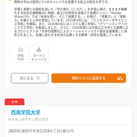
関西大学は大阪府に5つのキャンパスを設置する私立の総合大学です。
学理と実際との調和を説いた「学の実化（じつげ）」を学是に掲げ、ますます複雑
化する社会の課題解決に貢献。創立150周年を見据えた長期ビジョン「Kandai
Vision150」では「未来を問い、そして挑戦する。」を掲げ、「考動力」と「革新
力」を備えた人材を育成しています。2025年4月には、「ビジネスデータサイエン
ス学部」を開設。また、2026年4月にはシステム理工学部に「グリーンエレクトロ
ニクス工学科」を新設しました。さらに、2024年度には大阪公立大学との連携によ
るプロジェクトが「大学の国際化によるソーシャルインパクト創出支援事業」に採
択されました。急激に変化する社会が必要とする教育・研究を推進しています。
学校
オープン
TOP
キャンパス
気になる
資料リストに追加する
大学
西南学院大学
セイナンガクインダイガク
[福岡県]福岡市早良区西新6丁目2番92号