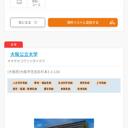
学科・
TOP
コース
気になる
資料リストに追加する
大学
大阪公立大学
オオサカコウリツダイガク
[大阪府]大阪市住吉区杉本3-3-138
人文科学系統
教育・福祉系統
社会科学系統
理学系統
工学系統
医学・看護・医療系統
農学系統
家政系統
体育系統