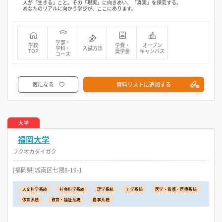
人が「生きる」こと。その「現実」に向きあい、「真実」を探究する。
あなたのリアルに向かう学びが、ここにあります。
学部・
学校
学費・
オープン
学科・
入試方法
TOP
奨学金
キャンパス
コース
気になる
資料リストに追加する
大学
福岡大学
フクオカダイガク
[福岡県]城南区七隈8-19-1
人文科学系統
社会科学系統
理学系統
工学系統
医学・看護・医療系統
体育系統
教育・福祉系統
農学系統