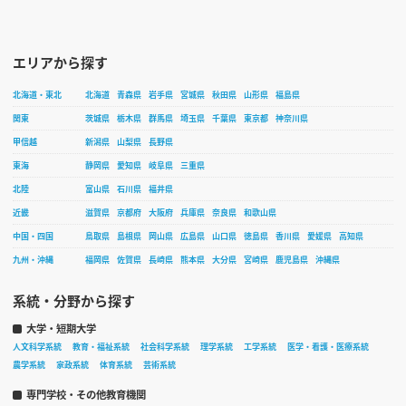
エリアから探す
北海道・東北
北海道
青森県
岩手県
宮城県
秋田県
山形県
福島県
関東
茨城県
栃木県
群馬県
埼玉県
千葉県
東京都
神奈川県
甲信越
新潟県
山梨県
長野県
東海
静岡県
愛知県
岐阜県
三重県
北陸
富山県
石川県
福井県
近畿
滋賀県
京都府
大阪府
兵庫県
奈良県
和歌山県
中国・四国
鳥取県
島根県
岡山県
広島県
山口県
徳島県
香川県
愛媛県
高知県
九州・沖縄
福岡県
佐賀県
長崎県
熊本県
大分県
宮崎県
鹿児島県
沖縄県
系統・分野から探す
大学・短期大学
人文科学系統
教育・福祉系統
社会科学系統
理学系統
工学系統
医学・看護・医療系統
農学系統
家政系統
体育系統
芸術系統
専門学校・その他教育機関