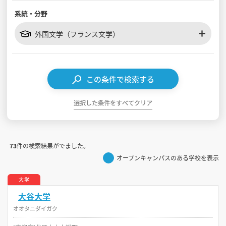
系統・分野
見学会WEB手引書
外国文学（フランス文学）
校内オンラインガイダンス
アンケートフォーム（学校用）
この条件で検索する
選択した条件をすべてクリア
73
件の検索結果がでました。
オープンキャンパスのある学校を表示
大学
大谷大学
オオタニダイガク