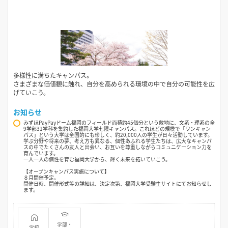
多様性に満ちたキャンパス。
さまざまな価値観に触れ、自分を高められる環境の中で自分の可能性を広
げていこう。
お知らせ
みずほPayPayドーム福岡のフィールド面積約45個分という敷地に、文系・理系の全
9学部31学科を集約した福岡大学七隈キャンパス。これほどの規模で「ワンキャン
パス」という大学は全国的にも珍しく、約20,000人の学生が日々活動しています。
学ぶ分野や将来の夢、考え方も異なる、個性あふれる学生たちは、広大なキャンパ
スの中でたくさんの友人と出会い、お互いを尊重しながらコミュニケーション力を
育んでいます。
一人一人の個性を育む福岡大学から、輝く未来を拓いていこう。
【オープンキャンパス実施について】
８月開催予定。
開催日時、開催形式等の詳細は、決定次第、福岡大学受験生サイトにてお知らせし
ます。
学部・
学校