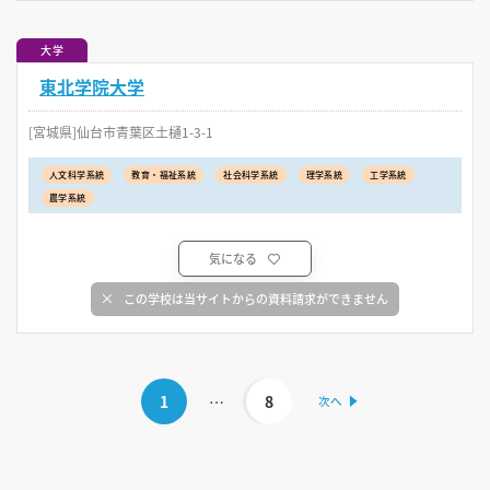
大学
東北学院大学
[宮城県]仙台市青葉区土樋1-3-1
人文科学系統
教育・福祉系統
社会科学系統
理学系統
工学系統
農学系統
気になる
この学校は当サイトからの資料請求ができません
1
…
8