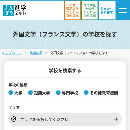
大学
専門学校
短期大学
その他
おまかせ
かんたん
かんたん
資料請求
資料請求
資料請求
外国文学（フランス文学）の学校を探す
ログイン
気になる
資料リスト
・登録
トップページ
検索結果
外国文学（フランス文学）の学校を探す
学校を探す
オープンキャンパスを探す
学校を検索する
進学イベント
学校の種類
大学
短期大学
専門学校
その他教育機関
入試・受験入門
エリア
お役立ち情報
エリアを選択してください