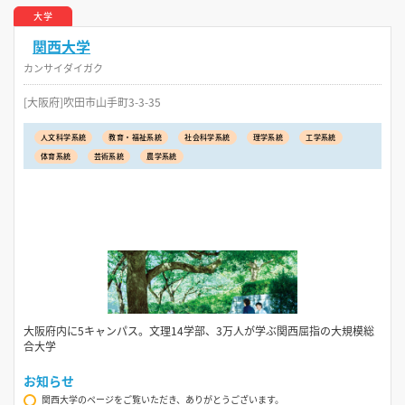
大学
関西大学
カンサイダイガク
[大阪府]吹田市山手町3-3-35
人文科学系統
教育・福祉系統
社会科学系統
理学系統
工学系統
体育系統
芸術系統
農学系統
大阪府内に5キャンパス。文理14学部、3万人が学ぶ関西屈指の大規模総
合大学
お知らせ
関西大学のページをご覧いただき、ありがとうございます。