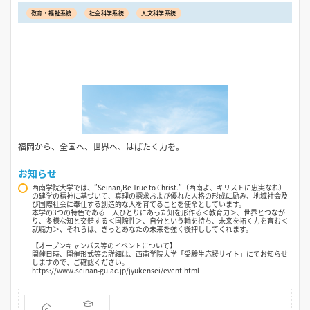
教育・福祉系統
社会科学系統
人文科学系統
福岡から、全国へ、世界へ、はばたく力を。
お知らせ
西南学院大学では、”Seinan,Be True to Christ.”（西南よ、キリストに忠実なれ）
の建学の精神に基づいて、真理の探求および優れた人格の形成に励み、地域社会及
び国際社会に奉仕する創造的な人を育てることを使命としています。
本学の3つの特色である一人ひとりにあった知を形作る＜教育力＞、世界とつなが
り、多様な知と交錯する＜国際性＞、自分という軸を持ち、未来を拓く力を育む＜
就職力＞、それらは、きっとあなたの未来を強く後押ししてくれます。
【オープンキャンパス等のイベントについて】
開催日時、開催形式等の詳細は、西南学院大学「受験生応援サイト」にてお知らせ
しますので、ご確認ください。
https://www.seinan-gu.ac.jp/jyukensei/event.html