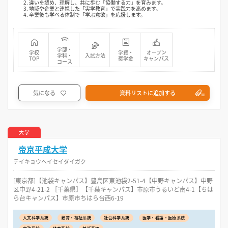
2. 違いを認め、理解し、共に歩む「協働する力」を育みます。
3. 地域や企業と連携した「実学教育」で実践力を高めます。
4. 卒業後も学べる体制で「学ぶ意欲」を応援します。
学部・
学校
学費・
オープン
学科・
入試方法
TOP
奨学金
キャンパス
コース
気になる
資料リストに追加する
大学
帝京平成大学
テイキョウヘイセイダイガク
[東京都]【池袋キャンパス】豊島区東池袋2-51-4【中野キャンパス】中野
区中野4-21-2 ［千葉県］【千葉キャンパス】市原市うるいど南4-1【ちは
ら台キャンパス】市原市ちはら台西6-19
人文科学系統
教育・福祉系統
社会科学系統
医学・看護・医療系統