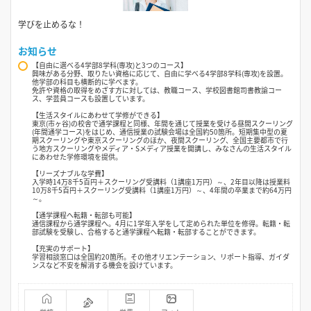
学びを止めるな！
お知らせ
【自由に選べる4学部8学科(専攻)と3つのコース】
興味がある分野、取りたい資格に応じて、自由に学べる4学部8学科(専攻)を設置。
他学部の科目も横断的に学べます。
免許や資格の取得をめざす方に対しては、教職コース、学校図書館司書教諭コー
ス、学芸員コースも設置しています。
【生活スタイルにあわせて学修ができる】
東京(市ヶ谷)の校舎で通学課程と同様、年間を通じて授業を受ける昼間スクーリング
(年間通学コース)をはじめ、通信授業の試験会場は全国約50箇所。短期集中型の夏
期スクーリングや東京スクーリングのほか、夜間スクーリング、全国主要都市で行
う地方スクーリングやメディア・Sメディア授業を開講し、みなさんの生活スタイル
にあわせた学修環境を提供。
【リーズナブルな学費】
入学時14万8千5百円＋スクーリング受講料（1講座1万円）～、2年目以降は授業料
10万8千5百円＋スクーリング受講料（1講座1万円）～、4年間の卒業まで約64万円
～。
【通学課程へ転籍・転部も可能】
通信課程から通学課程へ。4月に1学年入学をして定められた単位を修得。転籍・転
部試験を受験し、合格すると通学課程へ転籍・転部することができます。
【充実のサポート】
学習相談窓口は全国約20箇所。その他オリエンテーション、リポート指導、ガイダ
ンスなど不安を解消する機会を設けています。