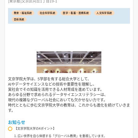
[東京都]文京区向丘1丁目19-1
教育・福祉系統
社会科学系統
医学・看護・医療系統
人文科学系統
芸術系統
文京学院大学は、5学部を有する総合大学として、
AIやデータサイエンスなどの技術や重要性を理解し、
実社会でその知識を活用できる人材育成を進めています。
あらゆる分野で求められるデータサイエンスリテラシーは、
現代の複雑なグローバル社会においても欠かせない力です。
時代とともに歩む文京学院大学の教育は、これからも進化を続けていきま
す。
お知らせ
【文京学院大学の4ポイント】
1. 広い世界を自ら体感する「グローバル教育」を重視しています。