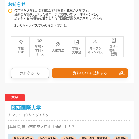
お知らせ
帝京科学大学は、3学部11学科を擁する総合大学です。
最新の設備を活かした教育・研究環境が整う千住キャンパス。
恵まれた自然環境を活かした専門施設が揃う東京西キャンパス。
2つのキャンパスでいのちを学びます。
学部・
資格・
学校
学費・
オープン
学科・
入試方法
技術・
TOP
奨学金
キャンパス
コース
就職
気になる
資料リストに追加する
大学
関西国際大学
カンサイコクサイダイガク
[兵庫県]神戸市中央区中山手通6丁目5-2
教育・福祉系統
社会科学系統
工学系統
医学・看護・医療系統
家政系統