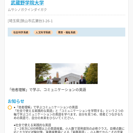
武蔵野学院大学
ムサシノガクインダイガク
[埼玉県]狭山市広瀬台3-26-1
社会科学系統
人文科学系統
教育・福祉系統
「他者理解」で学ぶ、コミュニケーションの英語
お知らせ
●「他者理解」で学ぶコミュニケーションの英語
「社会で使える実践的な英語」と「コミュニケーションを学問する」という２つの
軸で学ぶコミュニケーションの英語を学べます。自分を見つめ、他者とつながるた
めの英語で、自分の未来をひらいてください。
●社会で使える実践的な英語
１・2年次に600時間以上の英語授業。小人数で習熟度別の必修クラス。目標点数に
応じたTOEIC試験対策。実務家教員による「実務英語」。小人数だからこその充実