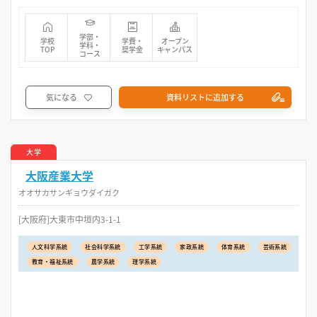
学部・
学校
学費・
オープン
学科・
TOP
奨学金
キャンパス
コース
気になる
資料リストに追加する
大学
大阪産業大学
オオサカサンギョウダイガク
[大阪府]大東市中垣内3-1-1
人文科学系統
社会科学系統
工学系統
家政系統
体育系統
芸術系統
教育・福祉系統
農学系統
理学系統