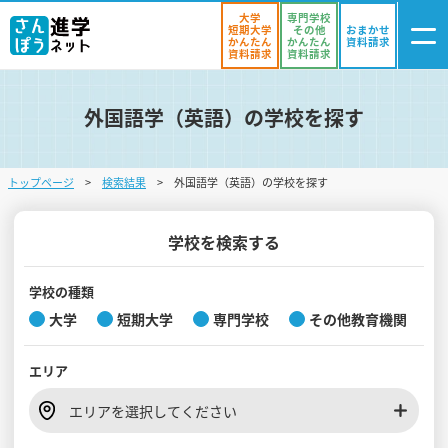
大学
専門学校
短期大学
その他
おまかせ
かんたん
かんたん
資料請求
資料請求
資料請求
外国語学（英語）の学校を探す
ログイン
気になる
資料リスト
・登録
トップページ
検索結果
外国語学（英語）の学校を探す
学校を探す
オープンキャンパスを探す
学校を検索する
進学イベント
学校の種類
大学
短期大学
専門学校
その他教育機関
入試・受験入門
エリア
お役立ち情報
エリアを選択してください