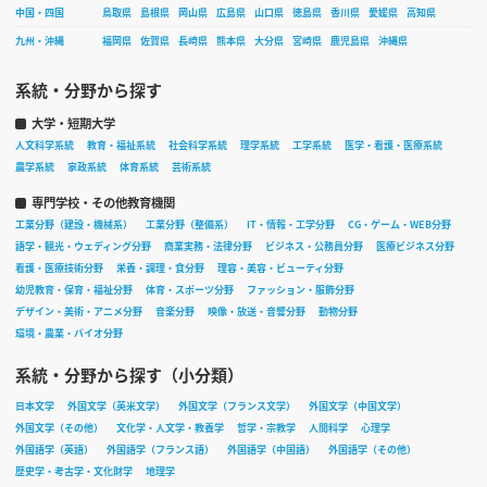
中国・四国
鳥取県
島根県
岡山県
広島県
山口県
徳島県
香川県
愛媛県
高知県
九州・沖縄
福岡県
佐賀県
長崎県
熊本県
大分県
宮崎県
鹿児島県
沖縄県
系統・分野から探す
大学・短期大学
人文科学系統
教育・福祉系統
社会科学系統
理学系統
工学系統
医学・看護・医療系統
農学系統
家政系統
体育系統
芸術系統
専門学校・その他教育機関
工業分野（建設・機械系）
工業分野（整備系）
IT・情報・工学分野
CG・ゲーム・WEB分野
語学・観光・ウェディング分野
商業実務・法律分野
ビジネス・公務員分野
医療ビジネス分野
看護・医療技術分野
栄養・調理・食分野
理容・美容・ビューティ分野
幼児教育・保育・福祉分野
体育・スポーツ分野
ファッション・服飾分野
デザイン・美術・アニメ分野
音楽分野
映像・放送・音響分野
動物分野
環境・農業・バイオ分野
系統・分野から探す（小分類）
日本文学
外国文学（英米文学）
外国文学（フランス文学）
外国文学（中国文学）
外国文学（その他）
文化学・人文学・教養学
哲学・宗教学
人間科学
心理学
外国語学（英語）
外国語学（フランス語）
外国語学（中国語）
外国語学（その他）
歴史学・考古学・文化財学
地理学