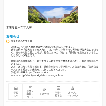
未来を産みだす大学
お知らせ
未来を産みだす大学
2028年、学校法人大阪産業大学は創立100周年を迎えます。
建学の精神「偉大なる平凡人たれ」は、特別な才能を持つ者だけが偉大なのではな
く、日々の地道な努力こそが、社会のための「知」と「技術」を産みだす大きな力
となるという理念です。
本学はこの精神のもと、社会を支える数々の知と技術を産みだし、世に送り出して
きました。
さあ、あなたも失敗を恐れず、好奇心を持って学び続け、あなた自身の「偉大なる
平凡」から輝かしい未来を共に創り上げてください。
学校HP⇒URL:https://www.osaka-
sandai.ac.jp/about/suuri_datascience_ai.html
学部・
学校
学費・
オープン
学科・
入試方法
TOP
奨学金
キャンパス
コース