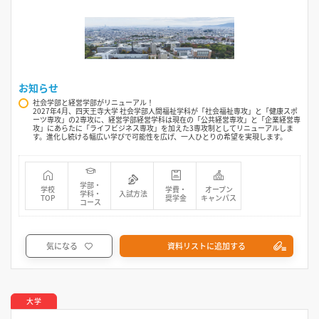
お知らせ
社会学部と経営学部がリニューアル！
2027年4月、四天王寺大学 社会学部人間福祉学科が「社会福祉専攻」と「健康スポ
ーツ専攻」の2専攻に、経営学部経営学科は現在の「公共経営専攻」と「企業経営専
攻」にあらたに「ライフビジネス専攻」を加えた3専攻制としてリニューアルしま
す。進化し続ける幅広い学びで可能性を広げ、一人ひとりの希望を実現します。
学部・
学校
学費・
オープン
学科・
入試方法
TOP
奨学金
キャンパス
コース
気になる
資料リストに追加する
大学