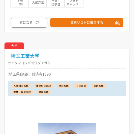
学校
学費・
フォト
入試方法
TOP
奨学金
ギャラリー
気になる
資料リストに追加する
大学
埼玉工業大学
サイタマコウギョウダイガク
[埼玉県]深谷市普済寺1690
人文科学系統
社会科学系統
理学系統
工学系統
芸術系統
教育・福祉系統
農学系統