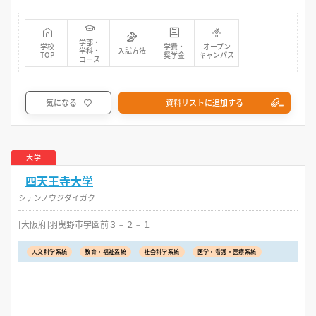
学部・
学校
学費・
オープン
学科・
入試方法
TOP
奨学金
キャンパス
コース
気になる
資料リストに追加する
大学
四天王寺大学
シテンノウジダイガク
[大阪府]羽曳野市学園前３－２－１
人文科学系統
教育・福祉系統
社会科学系統
医学・看護・医療系統