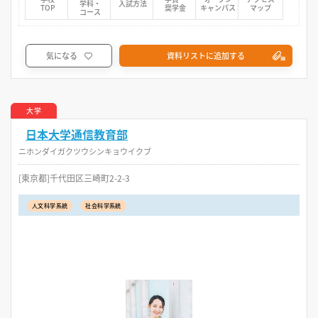
学科・
入試方法
TOP
奨学金
キャンパス
マップ
コース
気になる
資料リストに追加する
大学
日本大学通信教育部
ニホンダイガクツウシンキョウイクブ
[東京都]千代田区三崎町2-2-3
人文科学系統
社会科学系統