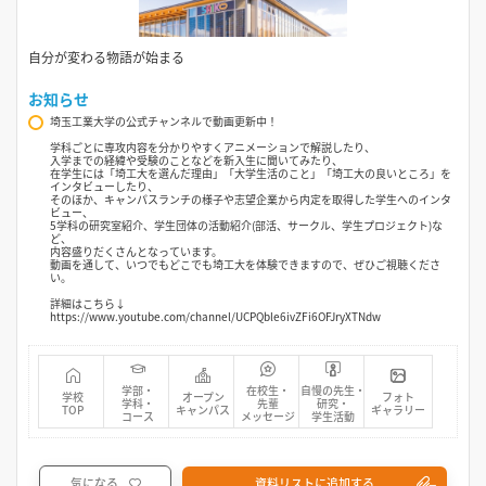
自分が変わる物語が始まる
お知らせ
埼玉工業大学の公式チャンネルで動画更新中！
学科ごとに専攻内容を分かりやすくアニメーションで解説したり、
入学までの経緯や受験のことなどを新入生に聞いてみたり、
在学生には「埼工大を選んだ理由」「大学生活のこと」「埼工大の良いところ」を
インタビューしたり、
そのほか、キャンパスランチの様子や志望企業から内定を取得した学生へのインタ
ビュー、
5学科の研究室紹介、学生団体の活動紹介(部活、サークル、学生プロジェクト)な
ど、
内容盛りだくさんとなっています。
動画を通して、いつでもどこでも埼工大を体験できますので、ぜひご視聴くださ
い。
詳細はこちら↓
https://www.youtube.com/channel/UCPQble6ivZFi6OFJryXTNdw
学部・
在校生・
自慢の先生・
学校
オープン
フォト
学科・
先輩
研究・
TOP
キャンパス
ギャラリー
コース
メッセージ
学生活動
気になる
資料リストに追加する