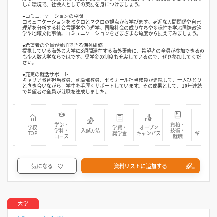
した環境で、社会人としての英語を身につけましょう。
●コミュニケーションの学問
コミュニケーションをミクロとマクロの観点から学びます。身近な人間関係や自己
理解を分析する社会言語学や心理学。国際社会の成り立ちや多様性を学ぶ国際政治
学や地域文化事情。コミュニケーションをさまざまな角度から捉えてみましょう。
●希望者の全員が参加できる海外研修
提携している海外の大学に3週間滞在する海外研修に、希望者の全員が参加できるの
も少人数大学ならではです。奨学金の制度も充実しているので、ぜひ参加してくだ
さい。
●充実の就活サポート
キャリア教育担当教員、就職部教員、ゼミナール担当教員が連携して、一人ひとり
と向き合いながら、学生を手厚くサポートしています。その成果として、10年連続
で希望者の全員が就職を達成しました。
学部・
資格・
学校
学費・
オープン
フォト
学科・
入試方法
技術・
TOP
奨学金
キャンパス
ギャラリ
コース
就職
気になる
資料リストに追加する
大学