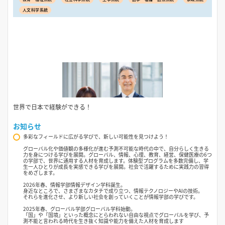
人文科学系統
世界で日本で経験ができる！
お知らせ
多彩なフィールドに広がる学びで、新しい可能性を見つけよう！
グローバル化や価値観の多様化が進む予測不可能な時代の中で、自分らしく生きる
力を身につける学びを展開。グローバル、情報、心理、教育、経営、保健医療の6つ
の学部で、世界に通用する人材を育成します。体験型プログラムを多数完備し、学
生一人ひとりが成長を実感できる学びを展開。社会で活躍するために実践力の習得
をめざします。
2026年春、情報学部情報デザイン学科誕生。
身近なところで、さまざまなカタチで成り立つ、情報テクノロジーやAIの技術。
それらを進化させ、より新しい社会を創っていくことが情報学部の学びです。
2025年春、グローバル学部グローバル学科始動。
「国」や「国境」といった概念にとらわれない自由な視点でグローバルを学び、予
測不能と言われる時代を生き抜く知識や能力を備えた人材を育成します