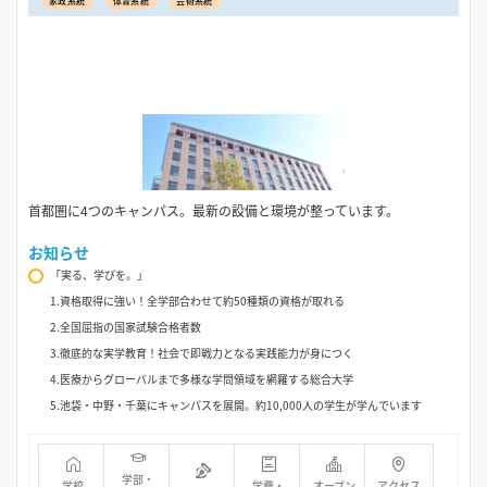
家政系統
体育系統
芸術系統
首都圏に4つのキャンパス。最新の設備と環境が整っています。
お知らせ
「実る、学びを。」
1.資格取得に強い！全学部合わせて約50種類の資格が取れる
2.全国屈指の国家試験合格者数
3.徹底的な実学教育！社会で即戦力となる実践能力が身につく
4.医療からグローバルまで多様な学問領域を網羅する総合大学
5.池袋・中野・千葉にキャンパスを展開。約10,000人の学生が学んでいます
学部・
学校
学費・
オープン
アクセス