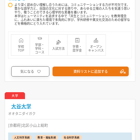
より深く認め合い理解し合うためには、コミュニケーションする力が不可欠です。
豊かな語学力と、自国の文化に対する誇りや、あらゆる立場の人たちを気遣う思い
やり、敬うことのできる心理学的な素養を養います。
本学はヒューマニティを追求する中で「共生とコミュニケーション」を教育理念
に、ふれあいに満ちた環境で多角的に学び、学外研修や異文化交流のための留学な
どを積極的にとり入れています。
学部・
学校
学費・
オープン
学科・
入試方法
TOP
奨学金
キャンパス
コース
気になる
資料リストに追加する
大学
大谷大学
オオタニダイガク
[京都府]北区小山上総町
人文科学系統
教育・福祉系統
社会科学系統