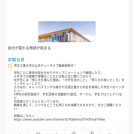
自分が変わる物語が始まる
お知らせ
埼玉工業大学の公式チャンネルで動画更新中！
学科ごとに専攻内容を分かりやすくアニメーションで解説したり、
入学までの経緯や受験のことなどを新入生に聞いてみたり、
在学生には「埼工大を選んだ理由」「大学生活のこと」「埼工大の良いところ」を
インタビューしたり、
そのほか、キャンパスランチの様子や志望企業から内定を取得した学生へのインタ
ビュー、
5学科の研究室紹介、学生団体の活動紹介(部活、サークル、学生プロジェクト)な
ど、
内容盛りだくさんとなっています。
動画を通して、いつでもどこでも埼工大を体験できますので、ぜひご視聴くださ
い。
詳細はこちら↓
https://www.youtube.com/channel/UCPQble6ivZFi6OFJryXTNdw