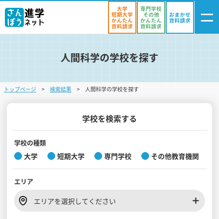
大学
専門学校
短期大学
その他
おまかせ
かんたん
かんたん
資料請求
資料請求
資料請求
人間科学の学校を探す
ログイン
気になる
資料リスト
・登録
トップページ
検索結果
人間科学の学校を探す
学校を探す
オープンキャンパスを探す
学校を検索する
進学イベント
学校の種類
大学
短期大学
専門学校
その他教育機関
入試・受験入門
エリア
お役立ち情報
エリアを選択してください