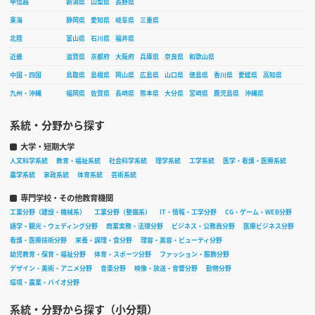
甲信越
新潟県
山梨県
長野県
東海
静岡県
愛知県
岐阜県
三重県
北陸
富山県
石川県
福井県
近畿
滋賀県
京都府
大阪府
兵庫県
奈良県
和歌山県
中国・四国
鳥取県
島根県
岡山県
広島県
山口県
徳島県
香川県
愛媛県
高知県
九州・沖縄
福岡県
佐賀県
長崎県
熊本県
大分県
宮崎県
鹿児島県
沖縄県
系統・分野から探す
大学・短期大学
人文科学系統
教育・福祉系統
社会科学系統
理学系統
工学系統
医学・看護・医療系統
農学系統
家政系統
体育系統
芸術系統
専門学校・その他教育機関
工業分野（建設・機械系）
工業分野（整備系）
IT・情報・工学分野
CG・ゲーム・WEB分野
語学・観光・ウェディング分野
商業実務・法律分野
ビジネス・公務員分野
医療ビジネス分野
看護・医療技術分野
栄養・調理・食分野
理容・美容・ビューティ分野
幼児教育・保育・福祉分野
体育・スポーツ分野
ファッション・服飾分野
デザイン・美術・アニメ分野
音楽分野
映像・放送・音響分野
動物分野
環境・農業・バイオ分野
系統・分野から探す（小分類）