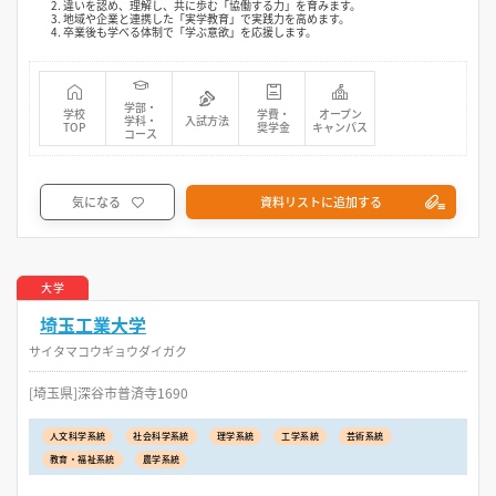
2. 違いを認め、理解し、共に歩む「協働する力」を育みます。
3. 地域や企業と連携した「実学教育」で実践力を高めます。
4. 卒業後も学べる体制で「学ぶ意欲」を応援します。
学部・
学校
学費・
オープン
学科・
入試方法
TOP
奨学金
キャンパス
コース
気になる
資料リストに追加する
大学
埼玉工業大学
サイタマコウギョウダイガク
[埼玉県]深谷市普済寺1690
人文科学系統
社会科学系統
理学系統
工学系統
芸術系統
教育・福祉系統
農学系統