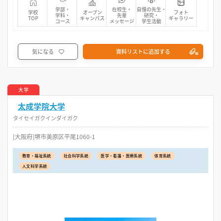
学部・
在校生・
自慢の先生・
学校
オープン
フォト
学科・
先輩
研究・
TOP
キャンパス
ギャラリー
コース
メッセージ
学生活動
気になる
資料リストに追加する
大学
太成学院大学
タイセイガクインダイガク
[大阪府]堺市美原区平尾1060-1
教育・福祉系統
社会科学系統
医学・看護・医療系統
体育系統
人文科学系統