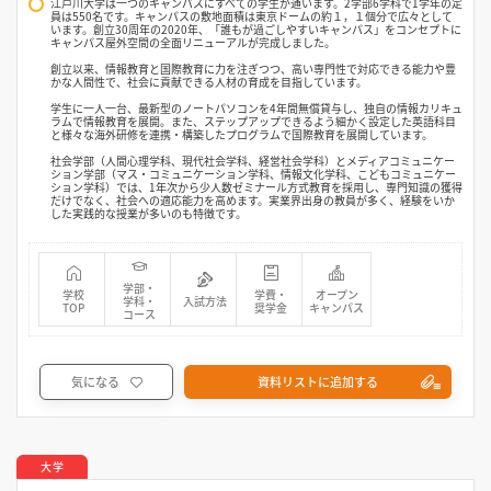
江戸川大学は一つのキャンパスにすべての学生が通います。2学部6学科で1学年の定
員は550名です。キャンパスの敷地面積は東京ドームの約１，１個分で広々として
います。創立30周年の2020年、「誰もが過ごしやすいキャンパス」をコンセプトに
キャンパス屋外空間の全面リニューアルが完成しました。
創立以来、情報教育と国際教育に力を注ぎつつ、高い専門性で対応できる能力や豊
かな人間性で、社会に貢献できる人材の育成を目指しています。
学生に一人一台、最新型のノートパソコンを4年間無償貸与し、独自の情報カリキュ
ラムで情報教育を展開。また、ステップアップできるよう細かく設定した英語科目
と様々な海外研修を連携・構築したプログラムで国際教育を展開しています。
社会学部（人間心理学科、現代社会学科、経営社会学科）とメディアコミュニケー
ション学部（マス・コミュニケーション学科、情報文化学科、こどもコミュニケー
ション学科）では、1年次から少人数ゼミナール方式教育を採用し、専門知識の獲得
だけでなく、社会への適応能力を高めます。実業界出身の教員が多く、経験をいか
した実践的な授業が多いのも特徴です。
学部・
学校
学費・
オープン
学科・
入試方法
TOP
奨学金
キャンパス
コース
気になる
資料リストに追加する
大学