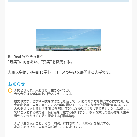
Be Real 寄りそう知性
”現実”に向きあい、”真実”を探究する。
大谷大学は、4学部11学科・コースの学びを展開する大学です。
お知らせ
人間とは何か。人とはどう生きるべきか。
大谷大学は120年以上、問い続けています。
歴史や文学、哲学や宗教を学ぶことを通して、人間のあり方を探究する[文学部]。社
会の出来事、人々の声をこころの中に置いて、さまざまな社会的課題の前に苦しむ
人のそばに立とうとする[社会学部]。子どもたちのこころに寄りそい、ともに成長し
ていこうとする教育者・保育者を育成する[教育学部]。多様な文化の豊かさを人生の
豊かさにつなげる方法を探究する[国際学部]。
人が「生きる」こと。その「現実」に向きあい、「真実」を探究する。
あなたのリアルに向かう学びが、ここにあります。