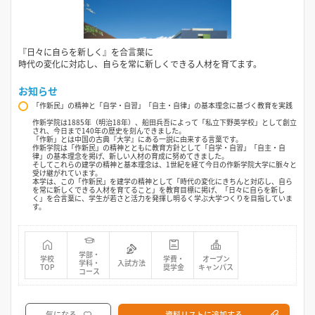
『日々に自らを新しく』を合言葉に
時代の変化に対応し、自らを常に新しくできる人材を育てます。
お知らせ
「作新民」の精神と「自学・自習」「自主・自律」の基本理念に基づく教育を実践
作新学院は1885年（明治18年）、船田兵吾によって「私立下野英学校」として創立
され、今日まで140年の歴史を刻んできました。
「作新」とは中国の古典『大学』にある一説に由来する言葉です。
作新学院は「作新民」の精神とともに教育方針として「自学・自習」「自主・自
律」の基本理念を掲げ、新しい人材の育成に努めてきました。
そしてこれらの建学の精神と基本理念は、1世紀を経て今日の作新学院大学に脈々と
受け継がれています。
本学は、この「作新民」を建学の精神として「時代の変化にきちんと対応し、自ら
を常に新しくできる人材を育てること」を教育目標に掲げ、「日々に自らを新し
く」を合言葉に、学生が若さと活力を発揮し明るく学ぶ大学つくりを目指していま
す。
学部・
学校
学費・
オープン
学科・
入試方法
TOP
奨学金
キャンパス
コース
気になる
資料リストに追加する