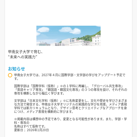
甲南女子大学で育む、
“未来への実践力”
お知らせ
甲南女子大学では、2027年４月に国際学部・文学部の学びをアップデート予定で
す。
国際学部は「国際学科（仮称）」※の１学科に再編し、「グローバル共生専攻」
「英語キャリア専攻」「韓国語・韓国文化専攻」の３つの専攻を設け、それぞれの
専攻を横断しながら幅広く学びます。
文学部は「日本文化学科（仮称）」※に名称変更をし、文化や歴史を学びさまざま
な方法で発信する、甲南女子大学オリジナルの実践的な学びを用意。メディア表現
学科では新カリキュラムとなり、デザイン思考とクリエイティブなアプローチを身
につけ、メディア表現を横断的に学びます。
※掲載内容は構想中の予定であり、変更となる可能性があります。また、学部・学
科・専攻の
名称はすべて仮称です。
更新日； 2026年1月20日