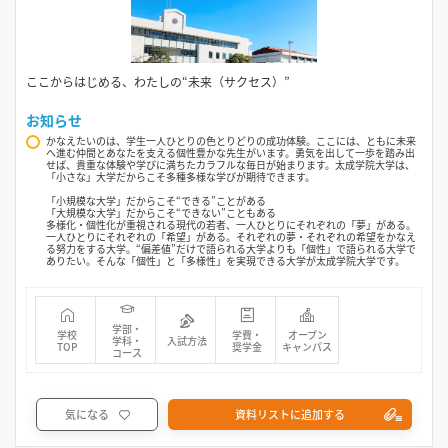
ここからはじめる、わたしの“未来（サクセス）”
お知らせ
かなえたいのは、学生一人ひとりの色とりどりの成功体験。ここには、ともに未来
へ進む仲間とあなたを支える個性豊かな先生がいます。勇気を出して一歩を踏み出
せば、貴重な体験や学びに満ちたカラフルな毎日が始まります。太成学院大学は、
「小さな」大学だからこそ多種多様な学びが期待できます。
「小規模な大学」だからこそ“できる”ことがある
「大規模な大学」だからこそ“できない”こともある
多様化・個性化が重視される現代の若者、一人ひとりにそれぞれの「夢」がある。
一人ひとりにそれぞれの「希望」がある。それぞれの夢・それぞれの希望をかなえ
る努力をする大学。“偏差値”だけで語られる大学よりも「個性」で語られる大学で
ありたい。そんな「個性」と「多様性」を実現できる大学が太成学院大学です。
学部・
学校
学費・
オープン
学科・
入試方法
TOP
奨学金
キャンパス
コース
気になる
資料リストに追加する