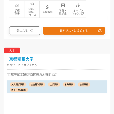
学部・
学校
学費・
オープン
学科・
入試方法
TOP
奨学金
キャンパス
コース
気になる
資料リストに追加する
大学
京都精華大学
キョウトセイカダイガク
[京都府]京都市左京区岩倉木野町137
人文科学系統
社会科学系統
工学系統
家政系統
芸術系統
教育・福祉系統