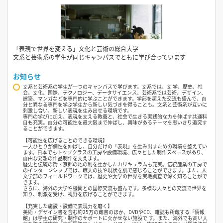
「表現で世界を変える」文化と芸術の総合大学
文系と芸術系の学生が同じキャンパスでともに学び合っています
お知らせ
⽂系と芸術系の学⽣が⼀つのキャンパスで学びます。⽂系では、⽂ 学、歴史、社
会、⽂化、国際、テクノロジー、データサイエンス、芸術系では芸術、デザイン、
建築、マンガなどを専⾨的に学ぶことができます。学部を超えた交流も盛んで、⾃
分と異なる専⾨を学ぶ学⽣から新しい気づきを得ることも。⽂系と芸術系が互いに
刺激し合い、新しい表現を⽣み出せる環境です。
専⾨の学びに加え、表現を⽀える教養と、社会で⽣きる実践的な⼒を伸ばす共通科
⽬も充実。⾃分の可能性を最⼤限まで伸ばし、興味があるテーマを思いきり追究す
ることができます。
【可能性を広げることのできる環境】
⼀⼈ひとりが個性を伸ばし、自分だけの「表現」を⽣み出すための環境を整えてい
ます。⽇本でもトップクラスの⼯房や設備環境、広々とした制作スペースがあり、
⾃由な発想の作品制作を⽀えます。
歴史と伝統の街・京都の地の利を⽣かしたカリキュラムも充実。伝統産業の⼯房で
のインターンシップでは、職⼈の技や現状を肌で感じることができます。また、人
文学部のフィールドワークでは、歴史や⽂学の世界を実地調査で深く知ることがで
きます。
さらに、海外の⼤学や機関との国際交流も盛んです。多様な⼈々との交流で世界を
知り、刺激を受け、視野を広げることができます。
【充実した施設・設備で表現⼒を磨く】
美術・デザイン書を含む約25万の蔵書のほか、DVDやCD、雑誌も所蔵する「情報
館」は学⽣の研究・制作のサポートに⽋かせない施設で す。また、海外でも⾼い⼈