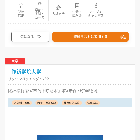
学部・
学校
学費・
オープン
学科・
入試方法
TOP
奨学金
キャンパス
コース
気になる
資料リストに追加する
大学
作新学院大学
サクシンガクインダイガク
[栃木県]宇都宮市 竹下町 栃木宇都宮市竹下町908番地
人文科学系統
教育・福祉系統
社会科学系統
体育系統