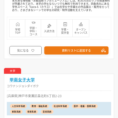
気を誇る博物館「京都国際マンガミュージアム」には、約30万点のマンガ関連資料
が所蔵されており、本学の学⽣ならいつでも無料で利⽤できます。四条烏丸にある
学外スペース「kara-S（カラス）」では在学⽣や卒業⽣の作品展⽰・販売を⾏って
おり、さまざまなシーンでの学⽣の研究・制作活動を⽀えています。
学部・
学校
学費・
オープン
学科・
入試方法
TOP
奨学金
キャンパス
コース
気になる
資料リストに追加する
大学
甲南女子大学
コウナンジョシダイガク
[兵庫県]神戸市東灘区森北町6丁目2-23
人文科学系統
教育・福祉系統
社会科学系統
医学・看護・医療系統
家政系統
体育系統
芸術系統