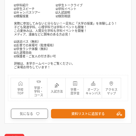
☑️学科紹介 ☑️学生トークライブ
☑️学生スピーチ ☑️学科イベント
☑️キャンパスツアー ☑️入試説明
☑️模擬授業 ☑️個別相談
実際に参加してみないと分らない！一足先に「大学の授業」を体験しよう！
子ども発達学科、心理学科では学科イベントも開催！
この夏休みは、人間文化学科も学科イベントを開催！
メディア、漫画などに興味のある方必見！
☑️送迎バス（無料）
☑️お車での来場可（駐車場有）
☑️学食ランチ体験（無料）
☑️入退場自由
☑️保護者・ご友人の付き添い可
詳細は、本学ホームページをご覧ください。
ご来場お待ちしています！
学部・
学校
学費・
オープン
アクセス
学科・
入試方法
TOP
奨学金
キャンパス
マップ
コース
気になる
資料リストに追加する