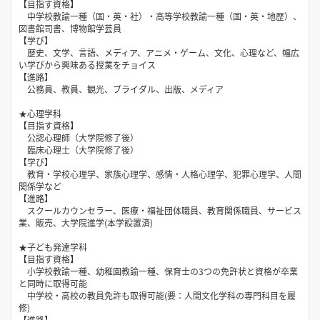
【目指す資格】
中学校教諭一種（国・英・社）・高等学校教諭一種（国・英・地歴）、
図書館司書、博物館学芸員
【学び】
歴史、文学、言語、メディア、アニメ・ゲーム、文化、心理など、幅広
い学びから興味ある授業をチョイス
【進路】
公務員、教員、観光、ブライダル、出版、メディア
★心理学科
【目指す資格】
公認心理師（大学院修了後）
臨床心理士（大学院修了後）
【学び】
教育・学校心理学、家族心理学、感情・人格心理学、犯罪心理学、人間
関係学など
【進路】
スクールカウンセラー、医療・福祉団体職員、教育関係職員、サービス
業、販売、大学院進学(本学設置済)
★子ども発達学科
【目指す資格】
小学校教諭一種、幼稚園教諭一種、保育士の3つの免許状と資格が卒業
と同時に取得可能
中学校・高校の教員免許も取得可能(要：人間文化学科の専門科目を履
修)
【進路】