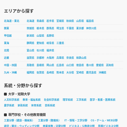
エリアから探す
北海道・東北
北海道
青森県
岩手県
宮城県
秋田県
山形県
福島県
関東
茨城県
栃木県
群馬県
埼玉県
千葉県
東京都
神奈川県
甲信越
新潟県
山梨県
長野県
東海
静岡県
愛知県
岐阜県
三重県
北陸
富山県
石川県
福井県
近畿
滋賀県
京都府
大阪府
兵庫県
奈良県
和歌山県
中国・四国
鳥取県
島根県
岡山県
広島県
山口県
徳島県
香川県
愛媛県
高知県
九州・沖縄
福岡県
佐賀県
長崎県
熊本県
大分県
宮崎県
鹿児島県
沖縄県
系統・分野から探す
大学・短期大学
人文科学系統
教育・福祉系統
社会科学系統
理学系統
工学系統
医学・看護・医療系統
農学系統
家政系統
体育系統
芸術系統
専門学校・その他教育機関
工業分野（建設・機械系）
工業分野（整備系）
IT・情報・工学分野
CG・ゲーム・WEB分野
語学・観光・ウェディング分野
商業実務・法律分野
ビジネス・公務員分野
医療ビジネス分野