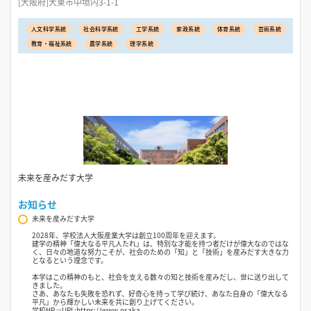
[大阪府]大東市中垣内3-1-1
人文科学系統
社会科学系統
工学系統
家政系統
体育系統
芸術系統
教育・福祉系統
農学系統
理学系統
未来を産みだす大学
お知らせ
未来を産みだす大学
2028年、学校法人大阪産業大学は創立100周年を迎えます。
建学の精神「偉大なる平凡人たれ」は、特別な才能を持つ者だけが偉大なのではな
く、日々の地道な努力こそが、社会のための「知」と「技術」を産みだす大きな力
となるという理念です。
本学はこの精神のもと、社会を支える数々の知と技術を産みだし、世に送り出して
きました。
さあ、あなたも失敗を恐れず、好奇心を持って学び続け、あなた自身の「偉大なる
平凡」から輝かしい未来を共に創り上げてください。
学校HP⇒URL:https://www.osaka-