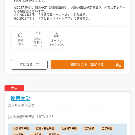
材の育成をめざします。
※2027年4月、開設予定（設置届出中）。設置計画は予定であり、内容に変更が生
じる場合がございます。
※1 2027年4月、「京都深草キャンパス」に名称変更。
※2 2027年4月、「びわ湖大津キャンパス」に名称変更。
学部・
学校
オープン
学科・
TOP
キャンパス
コース
気になる
資料リストに追加する
大学
関西大学
カンサイダイガク
[大阪府]吹田市山手町3-3-35
人文科学系統
教育・福祉系統
社会科学系統
理学系統
工学系統
体育系統
芸術系統
農学系統