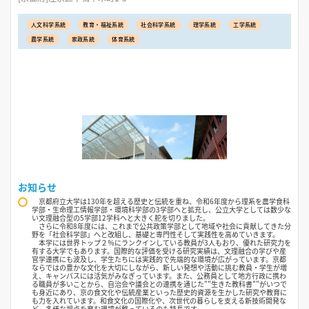
人文科学系統
教育・福祉系統
社会科学系統
理学系統
工学系統
農学系統
家政系統
体育系統
お知らせ
京都府立大学は130年を超える歴史と伝統を重ね、令和6年度から理系を農学食科
学部・生命理工情報学部・環境科学部の3学部へと拡充し、公立大学としては数少な
い文理融合型の5学部12学科へと大きく舵を切りました。
さらに令和8年度には、これまで公共政策学部として地域や社会に貢献してきた分
野を「社会科学部」へと改組し、基礎と専門性そして実践性を高めていきます。
本学には世界トップ２％にランクインしている教員が3人もおり、優れた研究力を
有する大学でもあります。国際的な評価を受ける研究実績は、文理融合の学びや産
官学連携にも波及し、学生たちには実践的で先端的な環境が広がっています。京都
ならではの豊かな文化を大切にしながら、新しい発想や活動に挑む教員・学生が増
え、キャンパスには活気がみなぎっています。また、公務員として地方行政に携わ
る職員が多いことから、自治会や議会との連携を通じた""生きた教科書""がいつで
も身近にあり、京の食文化や伝統産業といった歴史的資源を生かした研究や教育に
も力を入れています。和食文化の国際化や、次世代の暮らしを支える新技術開発な
ど、多様な視点を育む環境が整っているのも特長です。