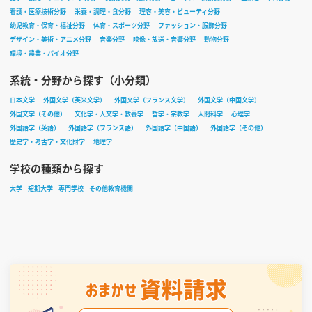
看護・医療技術分野
栄養・調理・食分野
理容・美容・ビューティ分野
幼児教育・保育・福祉分野
体育・スポーツ分野
ファッション・服飾分野
デザイン・美術・アニメ分野
音楽分野
映像・放送・音響分野
動物分野
環境・農業・バイオ分野
系統・分野から探す（小分類）
日本文学
外国文学（英米文学）
外国文学（フランス文学）
外国文学（中国文学）
外国文学（その他）
文化学・人文学・教養学
哲学・宗教学
人間科学
心理学
外国語学（英語）
外国語学（フランス語）
外国語学（中国語）
外国語学（その他）
歴史学・考古学・文化財学
地理学
学校の種類から探す
大学
短期大学
専門学校
その他教育機関