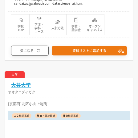
sandai.ac.jp/about/suuri_datascience_ai.html
学部・
学校
学費・
オープン
学科・
入試方法
TOP
奨学金
キャンパス
コース
気になる
資料リストに追加する
大学
大谷大学
オオタニダイガク
[京都府]北区小山上総町
人文科学系統
教育・福祉系統
社会科学系統