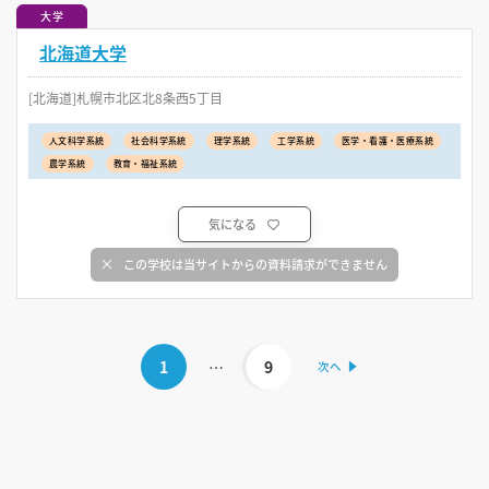
大学
北海道大学
[北海道]札幌市北区北8条西5丁目
人文科学系統
社会科学系統
理学系統
工学系統
医学・看護・医療系統
農学系統
教育・福祉系統
気になる
この学校は当サイトからの資料請求ができません
1
…
9