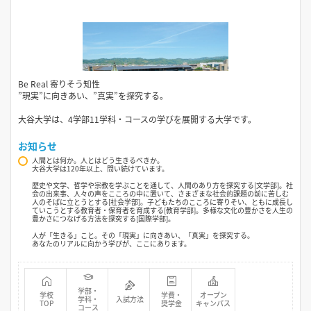
Be Real 寄りそう知性
”現実”に向きあい、”真実”を探究する。
大谷大学は、4学部11学科・コースの学びを展開する大学です。
お知らせ
人間とは何か。人とはどう生きるべきか。
大谷大学は120年以上、問い続けています。
歴史や文学、哲学や宗教を学ぶことを通して、人間のあり方を探究する[文学部]。社
会の出来事、人々の声をこころの中に置いて、さまざまな社会的課題の前に苦しむ
人のそばに立とうとする[社会学部]。子どもたちのこころに寄りそい、ともに成長し
ていこうとする教育者・保育者を育成する[教育学部]。多様な文化の豊かさを人生の
豊かさにつなげる方法を探究する[国際学部]。
人が「生きる」こと。その「現実」に向きあい、「真実」を探究する。
あなたのリアルに向かう学びが、ここにあります。
学部・
学校
学費・
オープン
学科・
入試方法
TOP
奨学金
キャンパス
コース