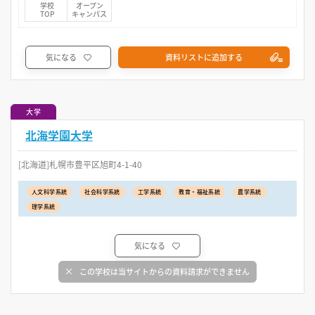
学校
オープン
TOP
キャンパス
気になる
資料リストに追加する
大学
北海学園大学
[北海道]札幌市豊平区旭町4-1-40
人文科学系統
社会科学系統
工学系統
教育・福祉系統
農学系統
理学系統
気になる
この学校は当サイトからの資料請求ができません