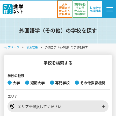
大学
専門学校
短期大学
その他
おまかせ
かんたん
かんたん
資料請求
資料請求
資料請求
外国語学（その他）の学校を探す
ログイン
気になる
資料リスト
・登録
トップページ
検索結果
外国語学（その他）の学校を探す
学校を探す
オープンキャンパスを探す
学校を検索する
進学イベント
学校の種類
大学
短期大学
専門学校
その他教育機関
入試・受験入門
エリア
お役立ち情報
エリアを選択してください