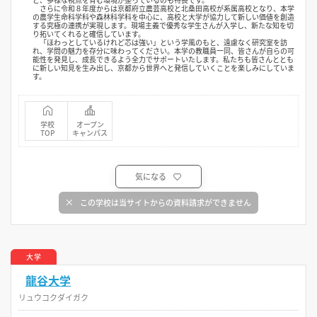
さらに令和８年度からは京都府立農芸高校と北桑田高校が系属高校となり、本学
の農学生命科学科や森林科学科を中心に、高校と大学が協力して新しい価値を創造
する究極の連携が実現します。現場主義で優秀な学生さんが入学し、新たな知を切
り拓いてくれると確信しています。
「ほわっとしているけれど芯は強い」という学風のもと、遠慮なく研究室を訪
れ、学問の魅力を存分に味わってください。本学の教職員一同、皆さんが自らの可
能性を発見し、成長できるよう全力でサポートいたします。私たちも皆さんととも
に新しい知見を生み出し、京都から世界へと発信していくことを楽しみにしていま
す。
学校
オープン
TOP
キャンパス
気になる
この学校は当サイトからの資料請求ができません
大学
龍谷大学
リュウコクダイガク