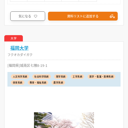
気になる
資料リストに追加する
大学
福岡大学
フクオカダイガク
[福岡県]城南区七隈8-19-1
人文科学系統
社会科学系統
理学系統
工学系統
医学・看護・医療系統
体育系統
教育・福祉系統
農学系統