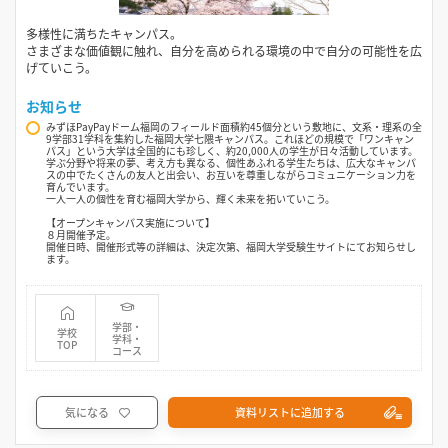
多様性に満ちたキャンパス。
さまざまな価値観に触れ、自分を高められる環境の中で自分の可能性を広
げていこう。
お知らせ
みずほPayPayドーム福岡のフィールド面積約45個分という敷地に、文系・理系の全
9学部31学科を集約した福岡大学七隈キャンパス。これほどの規模で「ワンキャン
パス」という大学は全国的にも珍しく、約20,000人の学生が日々活動しています。
学ぶ分野や将来の夢、考え方も異なる、個性あふれる学生たちは、広大なキャンパ
スの中でたくさんの友人と出会い、お互いを尊重しながらコミュニケーション力を
育んでいます。
一人一人の個性を育む福岡大学から、輝く未来を拓いていこう。
【オープンキャンパス実施について】
８月開催予定。
開催日時、開催形式等の詳細は、決定次第、福岡大学受験生サイトにてお知らせし
ます。
学部・
学校
学科・
TOP
コース
気になる
資料リストに追加する