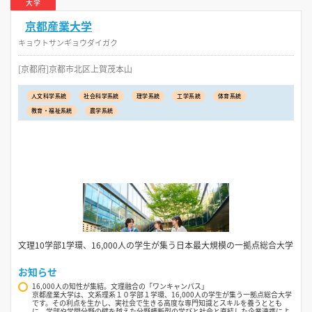
大学
京都産業大学
キョウトサンギョウダイガク
[京都府]京都市北区上賀茂本山
人文科学系統
社会科学系統
理学系統
工学系統
体育系統
教育・福祉系統
農学系統
文理10学部1学環、16,000人の学生が集う日本最大規模の一拠点総合大学
お知らせ
16,000人の知性が集結。文理融合の「ワンキャンパス」
京都産業大学は、文系理系１０学部１学環、16,000人の学生が集う一拠点総合大学
です。その利点を生かし、実社会で生きる高度な専門知識とスキルを養うととも
に、学部や学問分野の壁を越えた分野横断型の学びと社会と直結した企業連携によ