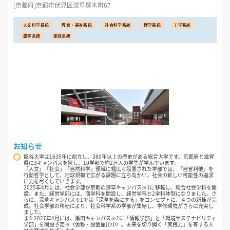
[京都府]京都市伏見区深草塚本町67
人文科学系統
教育・福祉系統
社会科学系統
理学系統
工学系統
農学系統
家政系統
お知らせ
龍谷大学は1639年に創立し、380年以上の歴史がある総合大学です。京都府と滋賀
県に3キャンパスを擁し、10学部で約2万人の学生が学んでいます。
「人文」「社会」「自然科学」領域に幅広く設置された学部では、「自省利他」を
行動哲学として、地球規模で広がる課題に立ち向かい、社会の新しい可能性の追求
に力を尽くしていきます。
2025年4月には、社会学部が京都の深草キャンパス※1に移転し、総合社会学科を開
設。また、経営学部には、商学科を開設し、経営学科と2学科体制になりました。さ
らに、深草キャンパス※1では「深草を森にする」をコンセプトに、４つの新棟が完
成。社会学部の移転により、社会科学系の学部が集結し、学修環境がさらに充実し
ました。
また2027年4月には、瀬田キャンパス※2に「情報学部」と「環境サステナビリティ
学部」を開設予定※（仮称・設置届出中）。未来を切り開く「実践力」を有する人