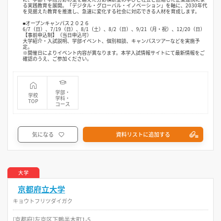
る実践教育を展開。「デジタル・グローバル・イノベーション」を軸に、2030年代
を見据えた教育を推進し、急速に変化する社会に対応できる人材を育成します。
■オープンキャンパス２０２６
6/7（日）、7/19（日）、8/1（土）、8/2（日）、9/21（月・祝）、12/20（日）
【事前申込制】（当日申込可）
大学紹介・入試説明、学部イベント、個別相談、キャンパスツアーなどを実施予
定。
※開催日によりイベント内容が異なります。本学入試情報サイトにて最新情報をご
確認のうえ、ご参加ください。
学部・
学校
学科・
TOP
コース
気になる
資料リストに追加する
大学
京都府立大学
キョウトフリツダイガク
[京都府]左京区下鴨半木町1-5