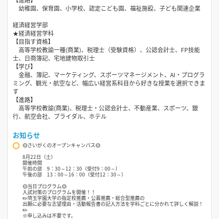
幼稚園、保育園、小学校、認定こども園、福祉施設、子ども関連企業
経済経営学部
★経済経営学科
【目指す資格】
高等学校教諭一種(商業)、税理士（受験資格）、公認会計士、FP技能
士、日商簿記、宅地建物取引士
【学び】
金融、簿記、マーケティング、スポーツマネージメント、AI・プログラ
ミング、観光・航空など、幅広い経営系科目から好きな授業を選択できま
す
【進路】
高等学校教諭(商業)、税理士・公認会計士、不動産業、スポーツ、銀
行、航空会社、ブライダル、ホテル
お知らせ
🟡さいがくのオープンキャンパス🟡
8月22日（土）
開催時間
午前の部 9：30～12：30（受付9：00～）
午後の部 13：00～16：00（受付12：30～）
🟡当日プログラム🟡
入試対策のプログラムを開催！！
✏️埼玉学園大学の指定校推薦・公募推薦・総合型推薦の
出願に必要な志望理由・活動報告書の記入方法を学科ごとに分かれて詳しく解説！
✏️
※申し込みは不要です。