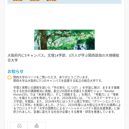
大阪府内に5キャンパス。文理14学部、3万人が学ぶ関西屈指の大規模総
合大学
お知らせ
関西大学のページをご覧いただき、ありがとうございます。
関西大学は大阪府に5つのキャンパスを設置する私立の総合大学です。
学理と実際との調和を説いた「学の実化（じつげ）」を学是に掲げ、ますます複雑
化する社会の課題解決に貢献。創立150周年を見据えた長期ビジョン「Kandai
Vision150」では「未来を問い、そして挑戦する。」を掲げ、「考動力」と「革新
力」を備えた人材を育成しています。2025年4月には、「ビジネスデータサイエン
ス学部」を開設。また、2026年4月にはシステム理工学部に「グリーンエレクトロ
ニクス工学科」を新設しました。さらに、2024年度には大阪公立大学との連携によ
るプロジェクトが「大学の国際化によるソーシャルインパクト創出支援事業」に採
択されました。急激に変化する社会が必要とする教育・研究を推進しています。